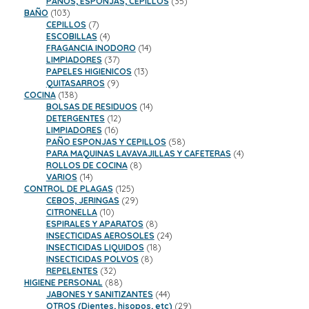
productos
35
PAÑOS, ESPONJAS, CEPILLOS
35
103
productos
BAÑO
103
productos
7
CEPILLOS
7
productos
4
ESCOBILLAS
4
productos
14
FRAGANCIA INODORO
14
37
productos
LIMPIADORES
37
productos
13
PAPELES HIGIENICOS
13
9
productos
QUITASARROS
9
138
productos
COCINA
138
productos
14
BOLSAS DE RESIDUOS
14
12
productos
DETERGENTES
12
16
productos
LIMPIADORES
16
productos
58
PAÑO ESPONJAS Y CEPILLOS
58
productos
4
PARA MAQUINAS LAVAVAJILLAS Y CAFETERAS
4
8
productos
ROLLOS DE COCINA
8
14
productos
VARIOS
14
productos
125
CONTROL DE PLAGAS
125
productos
29
CEBOS, JERINGAS
29
10
productos
CITRONELLA
10
productos
8
ESPIRALES Y APARATOS
8
productos
24
INSECTICIDAS AEROSOLES
24
18
productos
INSECTICIDAS LIQUIDOS
18
8
productos
INSECTICIDAS POLVOS
8
32
productos
REPELENTES
32
productos
88
HIGIENE PERSONAL
88
productos
44
JABONES Y SANITIZANTES
44
productos
29
OTROS (Dientes, hisopos, etc)
29