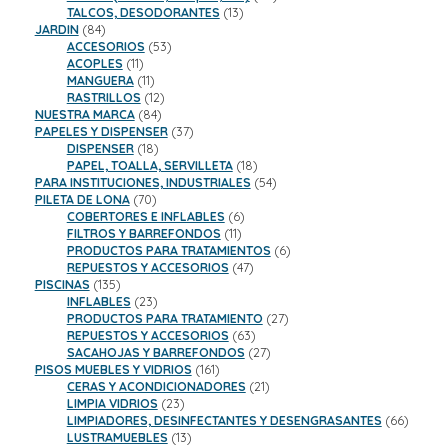
13
productos
TALCOS, DESODORANTES
13
84
productos
JARDIN
84
productos
53
ACCESORIOS
53
11
productos
ACOPLES
11
productos
11
MANGUERA
11
productos
12
RASTRILLOS
12
84
productos
NUESTRA MARCA
84
productos
37
PAPELES Y DISPENSER
37
18
productos
DISPENSER
18
productos
18
PAPEL, TOALLA, SERVILLETA
18
productos
54
PARA INSTITUCIONES, INDUSTRIALES
54
70
productos
PILETA DE LONA
70
productos
6
COBERTORES E INFLABLES
6
11
productos
FILTROS Y BARREFONDOS
11
productos
6
PRODUCTOS PARA TRATAMIENTOS
6
47
productos
REPUESTOS Y ACCESORIOS
47
135
productos
PISCINAS
135
productos
23
INFLABLES
23
productos
27
PRODUCTOS PARA TRATAMIENTO
27
63
productos
REPUESTOS Y ACCESORIOS
63
productos
27
SACAHOJAS Y BARREFONDOS
27
161
productos
PISOS MUEBLES Y VIDRIOS
161
productos
21
CERAS Y ACONDICIONADORES
21
23
productos
LIMPIA VIDRIOS
23
productos
66
LIMPIADORES, DESINFECTANTES Y DESENGRASANTES
66
13
product
LUSTRAMUEBLES
13