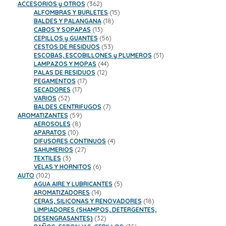
productos
362
ACCESORIOS y OTROS
362
productos
15
ALFOMBRAS Y BURLETES
15
18
productos
BALDES Y PALANGANA
18
13
productos
CABOS Y SOPAPAS
13
productos
56
CEPILLOS y GUANTES
56
productos
53
CESTOS DE RESIDUOS
53
productos
51
ESCOBAS, ESCOBILLONES y PLUMEROS
51
44
productos
LAMPAZOS Y MOPAS
44
12
productos
PALAS DE RESIDUOS
12
17
productos
PEGAMENTOS
17
17
productos
SECADORES
17
52
productos
VARIOS
52
productos
7
BALDES CENTRIFUGOS
7
59
productos
AROMATIZANTES
59
8
productos
AEROSOLES
8
10
productos
APARATOS
10
productos
4
DIFUSORES CONTINUOS
4
27
productos
SAHUMERIOS
27
3
productos
TEXTILES
3
productos
6
VELAS Y HORNITOS
6
102
productos
AUTO
102
productos
5
AGUA AIRE Y LUBRICANTES
5
14
productos
AROMATIZADORES
14
productos
18
CERAS, SILICONAS Y RENOVADORES
18
productos
LIMPIADORES (SHAMPOS, DETERGENTES,
32
DESENGRASANTES)
32