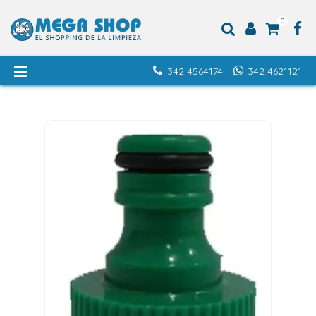
0
342 4564174
342 4621121