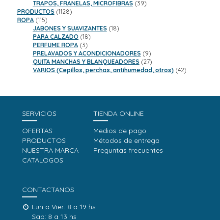
productos
39
TRAPOS, FRANELAS, MICROFIBRAS
39
1128
productos
PRODUCTOS
1128
115
productos
ROPA
115
productos
18
JABONES Y SUAVIZANTES
18
18
productos
PARA CALZADO
18
3
productos
PERFUME ROPA
3
productos
9
PRELAVADOS Y ACONDICIONADORES
9
productos
27
QUITA MANCHAS Y BLANQUEADORES
27
productos
42
VARIOS (Cepillos, perchas, antihumedad, otros)
42
productos
SERVICIOS
TIENDA ONLINE
OFERTAS
Medios de pago
PRODUCTOS
Métodos de entrega
NUESTRA MARCA
Preguntas frecuentes
CATALOGOS
CONTACTANOS
Lun a Vier: 8 a 19 hs
Sab: 8 a 13 hs