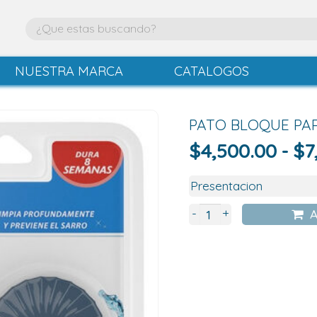
NUESTRA MARCA
CATALOGOS
PATO BLOQUE PA
$
4,500.00
-
$
7
+
-
A