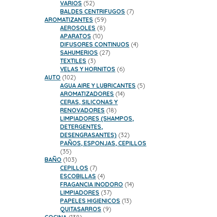
52
productos
VARIOS
52
productos
7
BALDES CENTRIFUGOS
7
59
productos
AROMATIZANTES
59
8
productos
AEROSOLES
8
10
productos
APARATOS
10
productos
4
DIFUSORES CONTINUOS
4
27
productos
SAHUMERIOS
27
3
productos
TEXTILES
3
productos
6
VELAS Y HORNITOS
6
102
productos
AUTO
102
productos
5
AGUA AIRE Y LUBRICANTES
5
14
productos
AROMATIZADORES
14
productos
CERAS, SILICONAS Y
18
RENOVADORES
18
productos
LIMPIADORES (SHAMPOS,
DETERGENTES,
32
DESENGRASANTES)
32
productos
PAÑOS, ESPONJAS, CEPILLOS
35
35
productos
103
BAÑO
103
productos
7
CEPILLOS
7
productos
4
ESCOBILLAS
4
productos
14
FRAGANCIA INODORO
14
37
productos
LIMPIADORES
37
productos
13
PAPELES HIGIENICOS
13
9
productos
QUITASARROS
9
138
productos