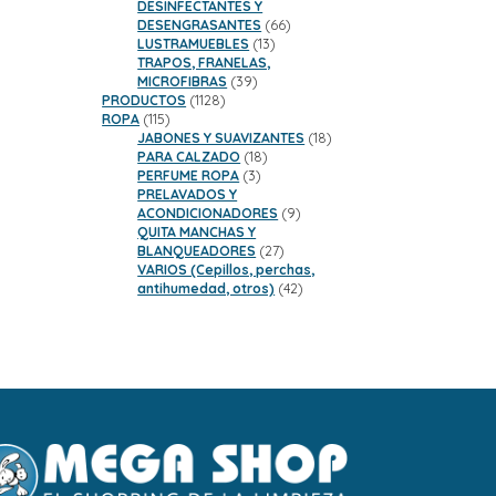
DESINFECTANTES Y
66
DESENGRASANTES
66
13
productos
LUSTRAMUEBLES
13
productos
TRAPOS, FRANELAS,
39
MICROFIBRAS
39
1128
productos
PRODUCTOS
1128
115
productos
ROPA
115
productos
18
JABONES Y SUAVIZANTES
18
18
productos
PARA CALZADO
18
3
productos
PERFUME ROPA
3
productos
PRELAVADOS Y
9
ACONDICIONADORES
9
productos
QUITA MANCHAS Y
27
BLANQUEADORES
27
productos
VARIOS (Cepillos, perchas,
42
antihumedad, otros)
42
productos