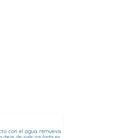
acto con el agua. remueva
 deje de salir azulada es