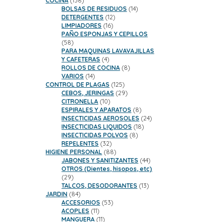
COCINA
138
productos
14
BOLSAS DE RESIDUOS
14
12
productos
DETERGENTES
12
16
productos
LIMPIADORES
16
productos
PAÑO ESPONJAS Y CEPILLOS
58
58
productos
PARA MAQUINAS LAVAVAJILLAS
4
Y CAFETERAS
4
productos
8
ROLLOS DE COCINA
8
14
productos
VARIOS
14
productos
125
CONTROL DE PLAGAS
125
productos
29
CEBOS, JERINGAS
29
10
productos
CITRONELLA
10
productos
8
ESPIRALES Y APARATOS
8
productos
24
INSECTICIDAS AEROSOLES
24
18
productos
INSECTICIDAS LIQUIDOS
18
8
productos
INSECTICIDAS POLVOS
8
32
productos
REPELENTES
32
productos
88
HIGIENE PERSONAL
88
productos
44
JABONES Y SANITIZANTES
44
productos
OTROS (Dientes, hisopos, etc)
29
29
productos
13
TALCOS, DESODORANTES
13
84
productos
JARDIN
84
productos
53
ACCESORIOS
53
11
productos
ACOPLES
11
productos
11
MANGUERA
11