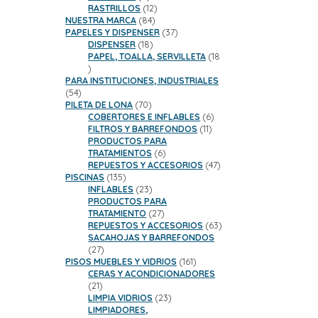
productos
12
RASTRILLOS
12
84
productos
NUESTRA MARCA
84
productos
37
PAPELES Y DISPENSER
37
18
productos
DISPENSER
18
productos
PAPEL, TOALLA, SERVILLETA
18
18
productos
PARA INSTITUCIONES, INDUSTRIALES
54
54
productos
70
PILETA DE LONA
70
productos
6
COBERTORES E INFLABLES
6
11
productos
FILTROS Y BARREFONDOS
11
productos
PRODUCTOS PARA
6
TRATAMIENTOS
6
productos
47
REPUESTOS Y ACCESORIOS
47
135
productos
PISCINAS
135
productos
23
INFLABLES
23
productos
PRODUCTOS PARA
27
TRATAMIENTO
27
productos
63
REPUESTOS Y ACCESORIOS
63
productos
SACAHOJAS Y BARREFONDOS
27
27
productos
161
PISOS MUEBLES Y VIDRIOS
161
productos
CERAS Y ACONDICIONADORES
21
21
productos
23
LIMPIA VIDRIOS
23
productos
LIMPIADORES,