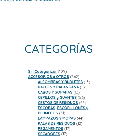
CATEGORÍAS
109
Sin Categorizar
109
productos
362
ACCESORIOS y OTROS
362
productos
15
ALFOMBRAS Y BURLETES
15
18
productos
BALDES Y PALANGANA
18
13
productos
CABOS Y SOPAPAS
13
productos
56
CEPILLOS y GUANTES
56
productos
53
CESTOS DE RESIDUOS
53
productos
ESCOBAS, ESCOBILLONES y
51
PLUMEROS
51
productos
44
LAMPAZOS Y MOPAS
44
12
productos
PALAS DE RESIDUOS
12
17
productos
PEGAMENTOS
17
17
productos
SECADORES
17