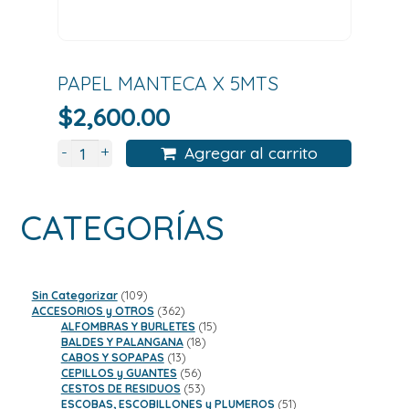
PAPEL MANTECA X 5MTS
$
2,600.00
+
-
Agregar al carrito
CATEGORÍAS
109
Sin Categorizar
109
productos
362
ACCESORIOS y OTROS
362
productos
15
ALFOMBRAS Y BURLETES
15
18
productos
BALDES Y PALANGANA
18
13
productos
CABOS Y SOPAPAS
13
productos
56
CEPILLOS y GUANTES
56
productos
53
CESTOS DE RESIDUOS
53
productos
51
ESCOBAS, ESCOBILLONES y PLUMEROS
51