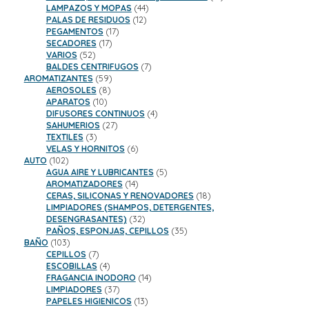
44
productos
LAMPAZOS Y MOPAS
44
12
productos
PALAS DE RESIDUOS
12
17
productos
PEGAMENTOS
17
17
productos
SECADORES
17
52
productos
VARIOS
52
productos
7
BALDES CENTRIFUGOS
7
59
productos
AROMATIZANTES
59
8
productos
AEROSOLES
8
10
productos
APARATOS
10
productos
4
DIFUSORES CONTINUOS
4
27
productos
SAHUMERIOS
27
3
productos
TEXTILES
3
productos
6
VELAS Y HORNITOS
6
102
productos
AUTO
102
productos
5
AGUA AIRE Y LUBRICANTES
5
14
productos
AROMATIZADORES
14
productos
18
CERAS, SILICONAS Y RENOVADORES
18
productos
LIMPIADORES (SHAMPOS, DETERGENTES,
32
DESENGRASANTES)
32
productos
35
PAÑOS, ESPONJAS, CEPILLOS
35
103
productos
BAÑO
103
productos
7
CEPILLOS
7
productos
4
ESCOBILLAS
4
productos
14
FRAGANCIA INODORO
14
37
productos
LIMPIADORES
37
productos
13
PAPELES HIGIENICOS
13