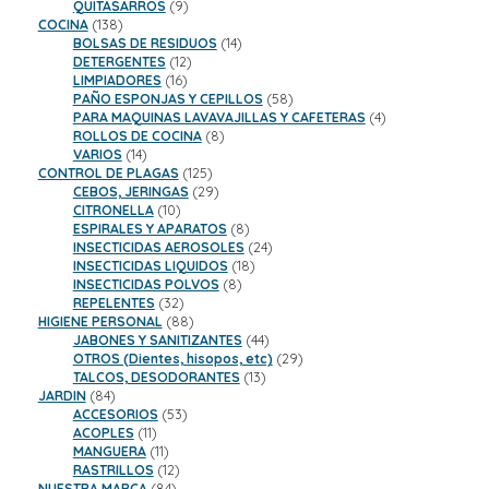
9
productos
QUITASARROS
9
138
productos
COCINA
138
productos
14
BOLSAS DE RESIDUOS
14
12
productos
DETERGENTES
12
16
productos
LIMPIADORES
16
productos
58
PAÑO ESPONJAS Y CEPILLOS
58
productos
4
PARA MAQUINAS LAVAVAJILLAS Y CAFETERAS
4
8
productos
ROLLOS DE COCINA
8
14
productos
VARIOS
14
productos
125
CONTROL DE PLAGAS
125
productos
29
CEBOS, JERINGAS
29
10
productos
CITRONELLA
10
productos
8
ESPIRALES Y APARATOS
8
productos
24
INSECTICIDAS AEROSOLES
24
18
productos
INSECTICIDAS LIQUIDOS
18
8
productos
INSECTICIDAS POLVOS
8
32
productos
REPELENTES
32
productos
88
HIGIENE PERSONAL
88
productos
44
JABONES Y SANITIZANTES
44
productos
29
OTROS (Dientes, hisopos, etc)
29
13
productos
TALCOS, DESODORANTES
13
84
productos
JARDIN
84
productos
53
ACCESORIOS
53
11
productos
ACOPLES
11
productos
11
MANGUERA
11
productos
12
RASTRILLOS
12
84
productos
NUESTRA MARCA
84