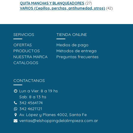
productos
27
QUITA MANCHAS Y BLANQUEADORES
27
productos
42
VARIOS (Cepillos, perchas, antihumedad, otros)
42
productos
SERVICIOS
TIENDA ONLINE
OFERTAS
Medios de pago
PRODUCTOS
Métodos de entrega
NUESTRA MARCA
Preguntas frecuentes
CATALOGOS
CONTACTANOS
Lun a Vier: 8 a 19 hs
Sab: 8 a 13 hs
342 4564174
342 4621121
Av. López y Planes 4002, Santa Fe
ventas@elshoppingdelalimpieza.com.ar