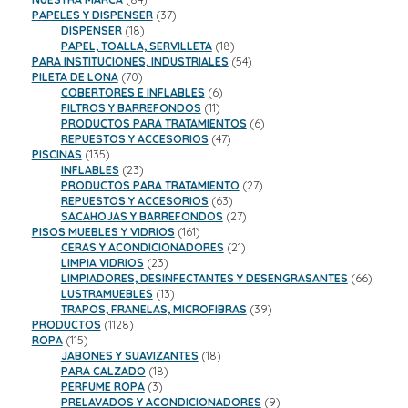
productos
37
PAPELES Y DISPENSER
37
18
productos
DISPENSER
18
productos
18
PAPEL, TOALLA, SERVILLETA
18
productos
54
PARA INSTITUCIONES, INDUSTRIALES
54
70
productos
PILETA DE LONA
70
productos
6
COBERTORES E INFLABLES
6
11
productos
FILTROS Y BARREFONDOS
11
productos
6
PRODUCTOS PARA TRATAMIENTOS
6
47
productos
REPUESTOS Y ACCESORIOS
47
135
productos
PISCINAS
135
productos
23
INFLABLES
23
productos
27
PRODUCTOS PARA TRATAMIENTO
27
63
productos
REPUESTOS Y ACCESORIOS
63
productos
27
SACAHOJAS Y BARREFONDOS
27
161
productos
PISOS MUEBLES Y VIDRIOS
161
productos
21
CERAS Y ACONDICIONADORES
21
23
productos
LIMPIA VIDRIOS
23
productos
66
LIMPIADORES, DESINFECTANTES Y DESENGRASANTES
66
13
product
LUSTRAMUEBLES
13
productos
39
TRAPOS, FRANELAS, MICROFIBRAS
39
1128
productos
PRODUCTOS
1128
115
productos
ROPA
115
productos
18
JABONES Y SUAVIZANTES
18
18
productos
PARA CALZADO
18
3
productos
PERFUME ROPA
3
productos
9
PRELAVADOS Y ACONDICIONADORES
9