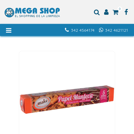
0
342 4564174
342 4621121