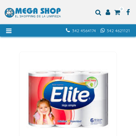
0
342 4564174
342 4621121