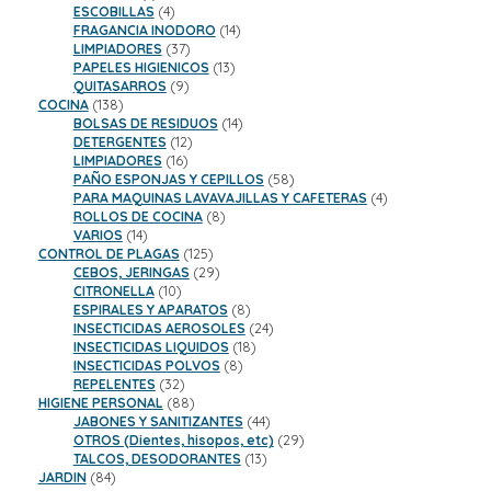
productos
4
ESCOBILLAS
4
productos
14
FRAGANCIA INODORO
14
37
productos
LIMPIADORES
37
productos
13
PAPELES HIGIENICOS
13
9
productos
QUITASARROS
9
138
productos
COCINA
138
productos
14
BOLSAS DE RESIDUOS
14
12
productos
DETERGENTES
12
16
productos
LIMPIADORES
16
productos
58
PAÑO ESPONJAS Y CEPILLOS
58
productos
4
PARA MAQUINAS LAVAVAJILLAS Y CAFETERAS
4
8
productos
ROLLOS DE COCINA
8
14
productos
VARIOS
14
productos
125
CONTROL DE PLAGAS
125
productos
29
CEBOS, JERINGAS
29
10
productos
CITRONELLA
10
productos
8
ESPIRALES Y APARATOS
8
productos
24
INSECTICIDAS AEROSOLES
24
18
productos
INSECTICIDAS LIQUIDOS
18
8
productos
INSECTICIDAS POLVOS
8
32
productos
REPELENTES
32
productos
88
HIGIENE PERSONAL
88
productos
44
JABONES Y SANITIZANTES
44
productos
29
OTROS (Dientes, hisopos, etc)
29
13
productos
TALCOS, DESODORANTES
13
84
productos
JARDIN
84