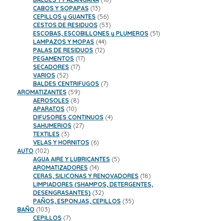
13
productos
CABOS Y SOPAPAS
13
productos
56
CEPILLOS y GUANTES
56
productos
53
CESTOS DE RESIDUOS
53
productos
51
ESCOBAS, ESCOBILLONES y PLUMEROS
51
44
productos
LAMPAZOS Y MOPAS
44
12
productos
PALAS DE RESIDUOS
12
17
productos
PEGAMENTOS
17
17
productos
SECADORES
17
52
productos
VARIOS
52
productos
7
BALDES CENTRIFUGOS
7
59
productos
AROMATIZANTES
59
8
productos
AEROSOLES
8
10
productos
APARATOS
10
productos
4
DIFUSORES CONTINUOS
4
27
productos
SAHUMERIOS
27
3
productos
TEXTILES
3
productos
6
VELAS Y HORNITOS
6
102
productos
AUTO
102
productos
5
AGUA AIRE Y LUBRICANTES
5
14
productos
AROMATIZADORES
14
productos
18
CERAS, SILICONAS Y RENOVADORES
18
productos
LIMPIADORES (SHAMPOS, DETERGENTES,
32
DESENGRASANTES)
32
productos
35
PAÑOS, ESPONJAS, CEPILLOS
35
103
productos
BAÑO
103
productos
7
CEPILLOS
7