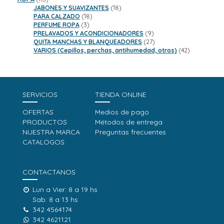
productos
18
JABONES Y SUAVIZANTES
18
18
productos
PARA CALZADO
18
3
productos
PERFUME ROPA
3
productos
9
PRELAVADOS Y ACONDICIONADORES
9
productos
27
QUITA MANCHAS Y BLANQUEADORES
27
productos
42
VARIOS (Cepillos, perchas, antihumedad, otros)
42
productos
SERVICIOS
TIENDA ONLINE
OFERTAS
Medios de pago
PRODUCTOS
Métodos de entrega
NUESTRA MARCA
Preguntas frecuentes
CATALOGOS
CONTACTANOS
Lun a Vier: 8 a 19 hs
Sab: 8 a 13 hs
342 4564174
342 4621121