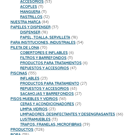
productos
53
ACCESORIOS
53
11
productos
ACOPLES
11
productos
11
MANGUERA
11
productos
12
RASTRILLOS
12
84
productos
NUESTRA MARCA
84
productos
37
PAPELES Y DISPENSER
37
18
productos
DISPENSER
18
productos
18
PAPEL, TOALLA, SERVILLETA
18
productos
54
PARA INSTITUCIONES, INDUSTRIALES
54
70
productos
PILETA DE LONA
70
productos
6
COBERTORES E INFLABLES
6
11
productos
FILTROS Y BARREFONDOS
11
productos
6
PRODUCTOS PARA TRATAMIENTOS
6
47
productos
REPUESTOS Y ACCESORIOS
47
135
productos
PISCINAS
135
productos
23
INFLABLES
23
productos
27
PRODUCTOS PARA TRATAMIENTO
27
63
productos
REPUESTOS Y ACCESORIOS
63
productos
27
SACAHOJAS Y BARREFONDOS
27
161
productos
PISOS MUEBLES Y VIDRIOS
161
productos
21
CERAS Y ACONDICIONADORES
21
23
productos
LIMPIA VIDRIOS
23
productos
66
LIMPIADORES, DESINFECTANTES Y DESENGRASANTES
66
13
product
LUSTRAMUEBLES
13
productos
39
TRAPOS, FRANELAS, MICROFIBRAS
39
1128
productos
PRODUCTOS
1128
115
productos
ROPA
115