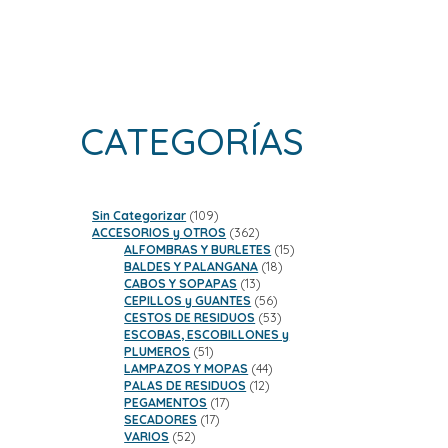
CATEGORÍAS
109
Sin Categorizar
109
productos
362
ACCESORIOS y OTROS
362
productos
15
ALFOMBRAS Y BURLETES
15
18
productos
BALDES Y PALANGANA
18
13
productos
CABOS Y SOPAPAS
13
productos
56
CEPILLOS y GUANTES
56
productos
53
CESTOS DE RESIDUOS
53
productos
ESCOBAS, ESCOBILLONES y
51
PLUMEROS
51
productos
44
LAMPAZOS Y MOPAS
44
12
productos
PALAS DE RESIDUOS
12
17
productos
PEGAMENTOS
17
17
productos
SECADORES
17
52
productos
VARIOS
52