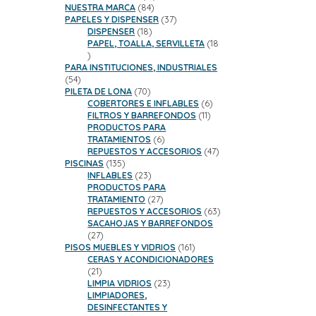
84
productos
NUESTRA MARCA
84
productos
37
PAPELES Y DISPENSER
37
18
productos
DISPENSER
18
productos
PAPEL, TOALLA, SERVILLETA
18
18
productos
PARA INSTITUCIONES, INDUSTRIALES
54
54
productos
70
PILETA DE LONA
70
productos
6
COBERTORES E INFLABLES
6
11
productos
FILTROS Y BARREFONDOS
11
productos
PRODUCTOS PARA
6
TRATAMIENTOS
6
productos
47
REPUESTOS Y ACCESORIOS
47
135
productos
PISCINAS
135
productos
23
INFLABLES
23
productos
PRODUCTOS PARA
27
TRATAMIENTO
27
productos
63
REPUESTOS Y ACCESORIOS
63
productos
SACAHOJAS Y BARREFONDOS
27
27
productos
161
PISOS MUEBLES Y VIDRIOS
161
productos
CERAS Y ACONDICIONADORES
21
21
productos
23
LIMPIA VIDRIOS
23
productos
LIMPIADORES,
DESINFECTANTES Y