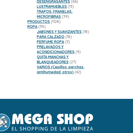
66
DESENGRASANTES
66
13
productos
LUSTRAMUEBLES
13
productos
TRAPOS, FRANELAS,
39
MICROFIBRAS
39
1128
productos
PRODUCTOS
1128
115
productos
ROPA
115
productos
18
JABONES Y SUAVIZANTES
18
18
productos
PARA CALZADO
18
3
productos
PERFUME ROPA
3
productos
PRELAVADOS Y
9
ACONDICIONADORES
9
productos
QUITA MANCHAS Y
27
BLANQUEADORES
27
productos
VARIOS (Cepillos, perchas,
42
antihumedad, otros)
42
productos