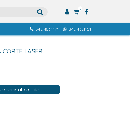
0
342 4564174
342 4621121
A CORTE LASER
gregar al carrito