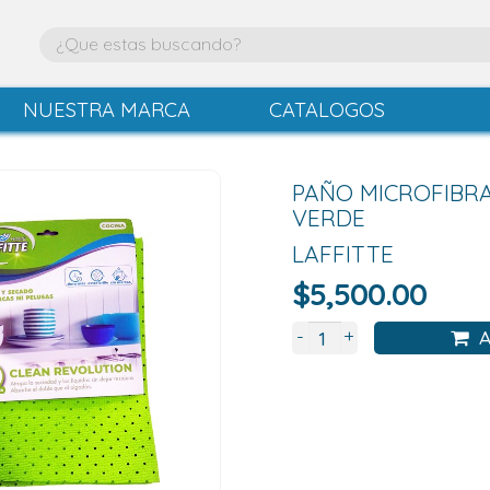
NUESTRA MARCA
CATALOGOS
PAÑO MICROFIBR
VERDE
LAFFITTE
$
5,500.00
+
-
A