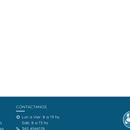
CONTACTANOS
Lun a Vier: 8 a 19 hs
a
Sab: 8 a 13 hs
es
342 4564174