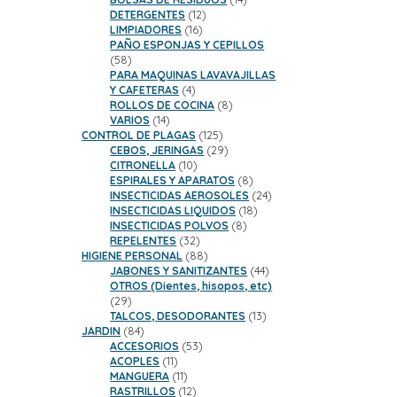
12
productos
DETERGENTES
12
16
productos
LIMPIADORES
16
productos
PAÑO ESPONJAS Y CEPILLOS
58
58
productos
PARA MAQUINAS LAVAVAJILLAS
4
Y CAFETERAS
4
productos
8
ROLLOS DE COCINA
8
14
productos
VARIOS
14
productos
125
CONTROL DE PLAGAS
125
productos
29
CEBOS, JERINGAS
29
10
productos
CITRONELLA
10
productos
8
ESPIRALES Y APARATOS
8
productos
24
INSECTICIDAS AEROSOLES
24
18
productos
INSECTICIDAS LIQUIDOS
18
8
productos
INSECTICIDAS POLVOS
8
32
productos
REPELENTES
32
productos
88
HIGIENE PERSONAL
88
productos
44
JABONES Y SANITIZANTES
44
productos
OTROS (Dientes, hisopos, etc)
29
29
productos
13
TALCOS, DESODORANTES
13
84
productos
JARDIN
84
productos
53
ACCESORIOS
53
11
productos
ACOPLES
11
productos
11
MANGUERA
11
productos
12
RASTRILLOS
12