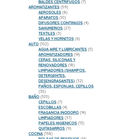
productos
7
BALDES CENTRIFUGOS
7
59
productos
AROMATIZANTES
59
8
productos
AEROSOLES
8
10
productos
APARATOS
10
productos
4
DIFUSORES CONTINUOS
4
27
productos
SAHUMERIOS
27
3
productos
TEXTILES
3
productos
6
VELAS Y HORNITOS
6
102
productos
AUTO
102
productos
5
AGUA AIRE Y LUBRICANTES
5
14
productos
AROMATIZADORES
14
productos
CERAS, SILICONAS Y
18
RENOVADORES
18
productos
LIMPIADORES (SHAMPOS,
DETERGENTES,
32
DESENGRASANTES)
32
productos
PAÑOS, ESPONJAS, CEPILLOS
35
35
productos
103
BAÑO
103
productos
7
CEPILLOS
7
productos
4
ESCOBILLAS
4
productos
14
FRAGANCIA INODORO
14
37
productos
LIMPIADORES
37
productos
13
PAPELES HIGIENICOS
13
9
productos
QUITASARROS
9
138
productos
COCINA
138
productos
14
BOLSAS DE RESIDUOS
14