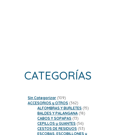
CATEGORÍAS
109
Sin Categorizar
109
productos
362
ACCESORIOS y OTROS
362
productos
15
ALFOMBRAS Y BURLETES
15
18
productos
BALDES Y PALANGANA
18
13
productos
CABOS Y SOPAPAS
13
productos
56
CEPILLOS y GUANTES
56
productos
53
CESTOS DE RESIDUOS
53
productos
ESCOBAS, ESCOBILLONES y