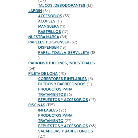
29
productos
13
TALCOS, DESODORANTES
13
84
productos
JARDIN
84
productos
53
ACCESORIOS
53
11
productos
ACOPLES
11
productos
11
MANGUERA
11
productos
12
RASTRILLOS
12
84
productos
NUESTRA MARCA
84
productos
37
PAPELES Y DISPENSER
37
18
productos
DISPENSER
18
productos
PAPEL, TOALLA, SERVILLETA
18
18
productos
PARA INSTITUCIONES, INDUSTRIALES
54
54
productos
70
PILETA DE LONA
70
productos
6
COBERTORES E INFLABLES
6
11
productos
FILTROS Y BARREFONDOS
11
productos
PRODUCTOS PARA
6
TRATAMIENTOS
6
productos
47
REPUESTOS Y ACCESORIOS
47
135
productos
PISCINAS
135
productos
23
INFLABLES
23
productos
PRODUCTOS PARA
27
TRATAMIENTO
27
productos
63
REPUESTOS Y ACCESORIOS
63
productos
SACAHOJAS Y BARREFONDOS
27
27