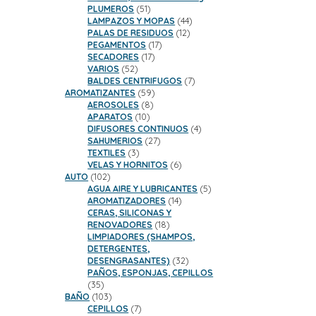
51
PLUMEROS
51
productos
44
LAMPAZOS Y MOPAS
44
12
productos
PALAS DE RESIDUOS
12
17
productos
PEGAMENTOS
17
17
productos
SECADORES
17
52
productos
VARIOS
52
productos
7
BALDES CENTRIFUGOS
7
59
productos
AROMATIZANTES
59
8
productos
AEROSOLES
8
10
productos
APARATOS
10
productos
4
DIFUSORES CONTINUOS
4
27
productos
SAHUMERIOS
27
3
productos
TEXTILES
3
productos
6
VELAS Y HORNITOS
6
102
productos
AUTO
102
productos
5
AGUA AIRE Y LUBRICANTES
5
14
productos
AROMATIZADORES
14
productos
CERAS, SILICONAS Y
18
RENOVADORES
18
productos
LIMPIADORES (SHAMPOS,
DETERGENTES,
32
DESENGRASANTES)
32
productos
PAÑOS, ESPONJAS, CEPILLOS
35
35
productos
103
BAÑO
103
productos
7
CEPILLOS
7