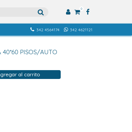
0
342 4564174
342 4621121
 40*60 PISOS/AUTO
gregar al carrito