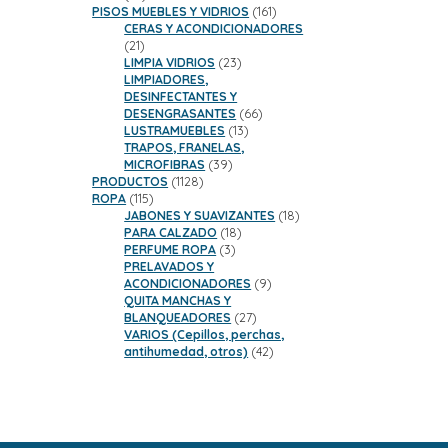
productos
161
PISOS MUEBLES Y VIDRIOS
161
productos
CERAS Y ACONDICIONADORES
21
21
productos
23
LIMPIA VIDRIOS
23
productos
LIMPIADORES,
DESINFECTANTES Y
66
DESENGRASANTES
66
13
productos
LUSTRAMUEBLES
13
productos
TRAPOS, FRANELAS,
39
MICROFIBRAS
39
1128
productos
PRODUCTOS
1128
115
productos
ROPA
115
productos
18
JABONES Y SUAVIZANTES
18
18
productos
PARA CALZADO
18
3
productos
PERFUME ROPA
3
productos
PRELAVADOS Y
9
ACONDICIONADORES
9
productos
QUITA MANCHAS Y
27
BLANQUEADORES
27
productos
VARIOS (Cepillos, perchas,
42
antihumedad, otros)
42
productos