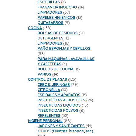
productos
4
ESCOBILLAS
4
productos
14
FRAGANCIA INODORO
14
37
productos
LIMPIADORES
37
productos
13
PAPELES HIGIENICOS
13
9
productos
QUITASARROS
9
138
productos
COCINA
138
productos
14
BOLSAS DE RESIDUOS
14
12
productos
DETERGENTES
12
16
productos
LIMPIADORES
16
productos
PAÑO ESPONJAS Y CEPILLOS
58
58
productos
PARA MAQUINAS LAVAVAJILLAS
4
Y CAFETERAS
4
productos
8
ROLLOS DE COCINA
8
14
productos
VARIOS
14
productos
125
CONTROL DE PLAGAS
125
productos
29
CEBOS, JERINGAS
29
10
productos
CITRONELLA
10
productos
8
ESPIRALES Y APARATOS
8
productos
24
INSECTICIDAS AEROSOLES
24
18
productos
INSECTICIDAS LIQUIDOS
18
8
productos
INSECTICIDAS POLVOS
8
32
productos
REPELENTES
32
productos
88
HIGIENE PERSONAL
88
productos
44
JABONES Y SANITIZANTES
44
productos
OTROS (Dientes, hisopos, etc)
29