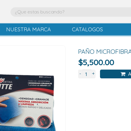
NUESTRA MARCA
CATALOGOS
PAÑO MICROFIBRA
$
5,500.00
+
-
A