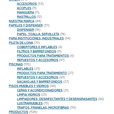
productos
53
ACCESORIOS
53
11
productos
ACOPLES
11
productos
11
MANGUERA
11
productos
12
RASTRILLOS
12
84
productos
NUESTRA MARCA
84
productos
37
PAPELES Y DISPENSER
37
18
productos
DISPENSER
18
productos
18
PAPEL, TOALLA, SERVILLETA
18
productos
54
PARA INSTITUCIONES, INDUSTRIALES
54
70
productos
PILETA DE LONA
70
productos
6
COBERTORES E INFLABLES
6
11
productos
FILTROS Y BARREFONDOS
11
productos
6
PRODUCTOS PARA TRATAMIENTOS
6
47
productos
REPUESTOS Y ACCESORIOS
47
135
productos
PISCINAS
135
productos
23
INFLABLES
23
productos
27
PRODUCTOS PARA TRATAMIENTO
27
63
productos
REPUESTOS Y ACCESORIOS
63
productos
27
SACAHOJAS Y BARREFONDOS
27
161
productos
PISOS MUEBLES Y VIDRIOS
161
productos
21
CERAS Y ACONDICIONADORES
21
23
productos
LIMPIA VIDRIOS
23
productos
66
LIMPIADORES, DESINFECTANTES Y DESENGRASANTES
66
13
product
LUSTRAMUEBLES
13
productos
39
TRAPOS, FRANELAS, MICROFIBRAS
39
1128
productos
PRODUCTOS
1128