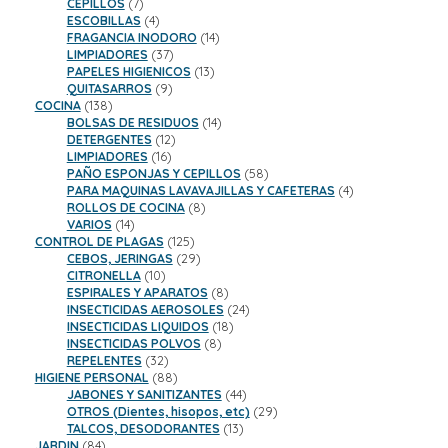
productos
7
CEPILLOS
7
productos
4
ESCOBILLAS
4
productos
14
FRAGANCIA INODORO
14
37
productos
LIMPIADORES
37
productos
13
PAPELES HIGIENICOS
13
9
productos
QUITASARROS
9
138
productos
COCINA
138
productos
14
BOLSAS DE RESIDUOS
14
12
productos
DETERGENTES
12
16
productos
LIMPIADORES
16
productos
58
PAÑO ESPONJAS Y CEPILLOS
58
productos
4
PARA MAQUINAS LAVAVAJILLAS Y CAFETERAS
4
8
productos
ROLLOS DE COCINA
8
14
productos
VARIOS
14
productos
125
CONTROL DE PLAGAS
125
productos
29
CEBOS, JERINGAS
29
10
productos
CITRONELLA
10
productos
8
ESPIRALES Y APARATOS
8
productos
24
INSECTICIDAS AEROSOLES
24
18
productos
INSECTICIDAS LIQUIDOS
18
8
productos
INSECTICIDAS POLVOS
8
32
productos
REPELENTES
32
productos
88
HIGIENE PERSONAL
88
productos
44
JABONES Y SANITIZANTES
44
productos
29
OTROS (Dientes, hisopos, etc)
29
13
productos
TALCOS, DESODORANTES
13
84
productos
JARDIN
84