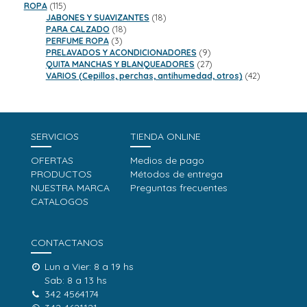
115
productos
ROPA
115
productos
18
JABONES Y SUAVIZANTES
18
18
productos
PARA CALZADO
18
3
productos
PERFUME ROPA
3
productos
9
PRELAVADOS Y ACONDICIONADORES
9
productos
27
QUITA MANCHAS Y BLANQUEADORES
27
productos
42
VARIOS (Cepillos, perchas, antihumedad, otros)
42
productos
SERVICIOS
TIENDA ONLINE
OFERTAS
Medios de pago
PRODUCTOS
Métodos de entrega
NUESTRA MARCA
Preguntas frecuentes
CATALOGOS
CONTACTANOS
Lun a Vier: 8 a 19 hs
Sab: 8 a 13 hs
342 4564174