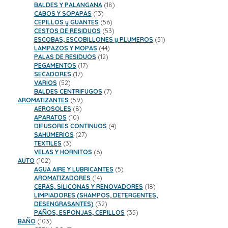
18
productos
BALDES Y PALANGANA
18
13
productos
CABOS Y SOPAPAS
13
productos
56
CEPILLOS y GUANTES
56
productos
53
CESTOS DE RESIDUOS
53
productos
51
ESCOBAS, ESCOBILLONES y PLUMEROS
51
44
productos
LAMPAZOS Y MOPAS
44
12
productos
PALAS DE RESIDUOS
12
17
productos
PEGAMENTOS
17
17
productos
SECADORES
17
52
productos
VARIOS
52
productos
7
BALDES CENTRIFUGOS
7
59
productos
AROMATIZANTES
59
8
productos
AEROSOLES
8
10
productos
APARATOS
10
productos
4
DIFUSORES CONTINUOS
4
27
productos
SAHUMERIOS
27
3
productos
TEXTILES
3
productos
6
VELAS Y HORNITOS
6
102
productos
AUTO
102
productos
5
AGUA AIRE Y LUBRICANTES
5
14
productos
AROMATIZADORES
14
productos
18
CERAS, SILICONAS Y RENOVADORES
18
productos
LIMPIADORES (SHAMPOS, DETERGENTES,
32
DESENGRASANTES)
32
productos
35
PAÑOS, ESPONJAS, CEPILLOS
35
103
productos
BAÑO
103