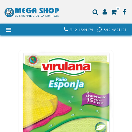
0
342 4564174
342 4621121