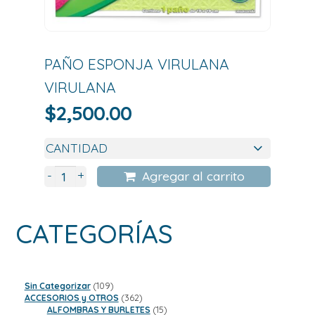
PAÑO ESPONJA VIRULANA
VIRULANA
$
2,500.00
+
-
Agregar al carrito
CATEGORÍAS
109
Sin Categorizar
109
productos
362
ACCESORIOS y OTROS
362
productos
15
ALFOMBRAS Y BURLETES
15