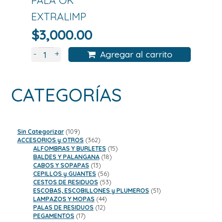
EXTRALIMP
$
3,000.00
+
-
Agregar al carrito
CATEGORÍAS
109
Sin Categorizar
109
productos
362
ACCESORIOS y OTROS
362
productos
15
ALFOMBRAS Y BURLETES
15
18
productos
BALDES Y PALANGANA
18
13
productos
CABOS Y SOPAPAS
13
productos
56
CEPILLOS y GUANTES
56
productos
53
CESTOS DE RESIDUOS
53
productos
51
ESCOBAS, ESCOBILLONES y PLUMEROS
51
44
productos
LAMPAZOS Y MOPAS
44
12
productos
PALAS DE RESIDUOS
12
17
productos
PEGAMENTOS
17