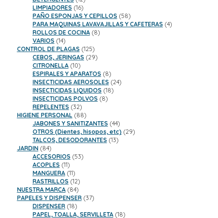
16
productos
LIMPIADORES
16
productos
58
PAÑO ESPONJAS Y CEPILLOS
58
productos
4
PARA MAQUINAS LAVAVAJILLAS Y CAFETERAS
4
8
productos
ROLLOS DE COCINA
8
14
productos
VARIOS
14
productos
125
CONTROL DE PLAGAS
125
productos
29
CEBOS, JERINGAS
29
10
productos
CITRONELLA
10
productos
8
ESPIRALES Y APARATOS
8
productos
24
INSECTICIDAS AEROSOLES
24
18
productos
INSECTICIDAS LIQUIDOS
18
8
productos
INSECTICIDAS POLVOS
8
32
productos
REPELENTES
32
productos
88
HIGIENE PERSONAL
88
productos
44
JABONES Y SANITIZANTES
44
productos
29
OTROS (Dientes, hisopos, etc)
29
13
productos
TALCOS, DESODORANTES
13
84
productos
JARDIN
84
productos
53
ACCESORIOS
53
11
productos
ACOPLES
11
productos
11
MANGUERA
11
productos
12
RASTRILLOS
12
84
productos
NUESTRA MARCA
84
productos
37
PAPELES Y DISPENSER
37
18
productos
DISPENSER
18
productos
18
PAPEL, TOALLA, SERVILLETA
18