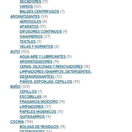
17
productos
SECADORES
17
52
productos
VARIOS
52
productos
7
BALDES CENTRIFUGOS
7
59
productos
AROMATIZANTES
59
8
productos
AEROSOLES
8
10
productos
APARATOS
10
productos
4
DIFUSORES CONTINUOS
4
27
productos
SAHUMERIOS
27
3
productos
TEXTILES
3
productos
6
VELAS Y HORNITOS
6
102
productos
AUTO
102
productos
5
AGUA AIRE Y LUBRICANTES
5
14
productos
AROMATIZADORES
14
productos
18
CERAS, SILICONAS Y RENOVADORES
18
productos
LIMPIADORES (SHAMPOS, DETERGENTES,
32
DESENGRASANTES)
32
productos
35
PAÑOS, ESPONJAS, CEPILLOS
35
103
productos
BAÑO
103
productos
7
CEPILLOS
7
productos
4
ESCOBILLAS
4
productos
14
FRAGANCIA INODORO
14
37
productos
LIMPIADORES
37
productos
13
PAPELES HIGIENICOS
13
9
productos
QUITASARROS
9
138
productos
COCINA
138
productos
14
BOLSAS DE RESIDUOS
14
12
productos
DETERGENTES
12