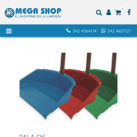
0
342 4564174
342 4621121
PALA OK