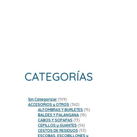
CATEGORÍAS
109
Sin Categorizar
109
productos
362
ACCESORIOS y OTROS
362
productos
15
ALFOMBRAS Y BURLETES
15
18
productos
BALDES Y PALANGANA
18
13
productos
CABOS Y SOPAPAS
13
productos
56
CEPILLOS y GUANTES
56
productos
53
CESTOS DE RESIDUOS
53
productos
ESCOBAS, ESCOBILLONES y