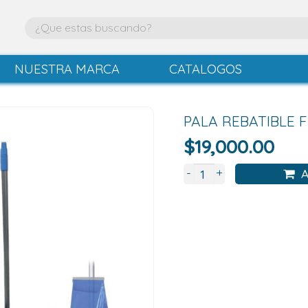
NUESTRA MARCA
CATALOGOS
PALA REBATIBLE 
$
19,000.00
+
-
A