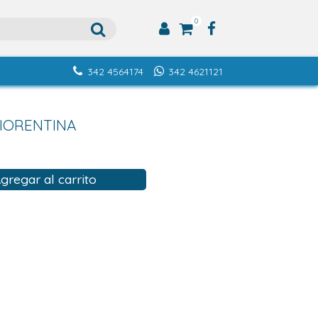
0
342 4564174
342 4621121
FIORENTINA
gregar al carrito