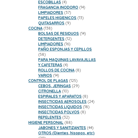
productos
4
ESCOBILLAS
4
productos
14
FRAGANCIA INODORO
14
37
productos
LIMPIADORES
37
productos
13
PAPELES HIGIENICOS
13
9
productos
QUITASARROS
9
138
productos
COCINA
138
productos
14
BOLSAS DE RESIDUOS
14
12
productos
DETERGENTES
12
16
productos
LIMPIADORES
16
productos
PAÑO ESPONJAS Y CEPILLOS
58
58
productos
PARA MAQUINAS LAVAVAJILLAS
4
Y CAFETERAS
4
productos
8
ROLLOS DE COCINA
8
14
productos
VARIOS
14
productos
125
CONTROL DE PLAGAS
125
productos
29
CEBOS, JERINGAS
29
10
productos
CITRONELLA
10
productos
8
ESPIRALES Y APARATOS
8
productos
24
INSECTICIDAS AEROSOLES
24
18
productos
INSECTICIDAS LIQUIDOS
18
8
productos
INSECTICIDAS POLVOS
8
32
productos
REPELENTES
32
productos
88
HIGIENE PERSONAL
88
productos
44
JABONES Y SANITIZANTES
44
productos
OTROS (Dientes, hisopos, etc)
29