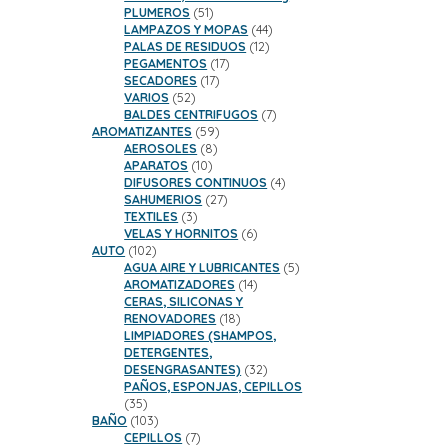
51
PLUMEROS
51
productos
44
LAMPAZOS Y MOPAS
44
12
productos
PALAS DE RESIDUOS
12
17
productos
PEGAMENTOS
17
17
productos
SECADORES
17
52
productos
VARIOS
52
productos
7
BALDES CENTRIFUGOS
7
59
productos
AROMATIZANTES
59
8
productos
AEROSOLES
8
10
productos
APARATOS
10
productos
4
DIFUSORES CONTINUOS
4
27
productos
SAHUMERIOS
27
3
productos
TEXTILES
3
productos
6
VELAS Y HORNITOS
6
102
productos
AUTO
102
productos
5
AGUA AIRE Y LUBRICANTES
5
14
productos
AROMATIZADORES
14
productos
CERAS, SILICONAS Y
18
RENOVADORES
18
productos
LIMPIADORES (SHAMPOS,
DETERGENTES,
32
DESENGRASANTES)
32
productos
PAÑOS, ESPONJAS, CEPILLOS
35
35
productos
103
BAÑO
103
productos
7
CEPILLOS
7