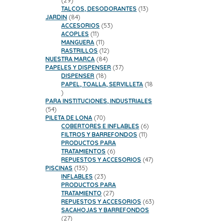
29
productos
13
TALCOS, DESODORANTES
13
84
productos
JARDIN
84
productos
53
ACCESORIOS
53
11
productos
ACOPLES
11
productos
11
MANGUERA
11
productos
12
RASTRILLOS
12
84
productos
NUESTRA MARCA
84
productos
37
PAPELES Y DISPENSER
37
18
productos
DISPENSER
18
productos
PAPEL, TOALLA, SERVILLETA
18
18
productos
PARA INSTITUCIONES, INDUSTRIALES
54
54
productos
70
PILETA DE LONA
70
productos
6
COBERTORES E INFLABLES
6
11
productos
FILTROS Y BARREFONDOS
11
productos
PRODUCTOS PARA
6
TRATAMIENTOS
6
productos
47
REPUESTOS Y ACCESORIOS
47
135
productos
PISCINAS
135
productos
23
INFLABLES
23
productos
PRODUCTOS PARA
27
TRATAMIENTO
27
productos
63
REPUESTOS Y ACCESORIOS
63
productos
SACAHOJAS Y BARREFONDOS
27
27