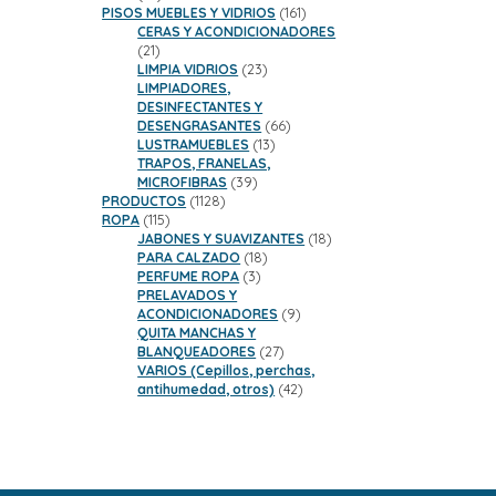
productos
161
PISOS MUEBLES Y VIDRIOS
161
productos
CERAS Y ACONDICIONADORES
21
21
productos
23
LIMPIA VIDRIOS
23
productos
LIMPIADORES,
DESINFECTANTES Y
66
DESENGRASANTES
66
13
productos
LUSTRAMUEBLES
13
productos
TRAPOS, FRANELAS,
39
MICROFIBRAS
39
1128
productos
PRODUCTOS
1128
115
productos
ROPA
115
productos
18
JABONES Y SUAVIZANTES
18
18
productos
PARA CALZADO
18
3
productos
PERFUME ROPA
3
productos
PRELAVADOS Y
9
ACONDICIONADORES
9
productos
QUITA MANCHAS Y
27
BLANQUEADORES
27
productos
VARIOS (Cepillos, perchas,
42
antihumedad, otros)
42
productos