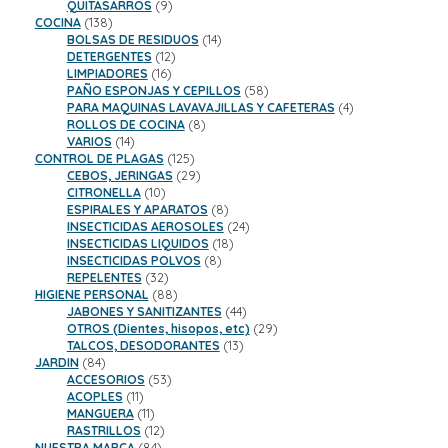
9
productos
QUITASARROS
9
138
productos
COCINA
138
productos
14
BOLSAS DE RESIDUOS
14
12
productos
DETERGENTES
12
16
productos
LIMPIADORES
16
productos
58
PAÑO ESPONJAS Y CEPILLOS
58
productos
4
PARA MAQUINAS LAVAVAJILLAS Y CAFETERAS
4
8
productos
ROLLOS DE COCINA
8
14
productos
VARIOS
14
productos
125
CONTROL DE PLAGAS
125
productos
29
CEBOS, JERINGAS
29
10
productos
CITRONELLA
10
productos
8
ESPIRALES Y APARATOS
8
productos
24
INSECTICIDAS AEROSOLES
24
18
productos
INSECTICIDAS LIQUIDOS
18
8
productos
INSECTICIDAS POLVOS
8
32
productos
REPELENTES
32
productos
88
HIGIENE PERSONAL
88
productos
44
JABONES Y SANITIZANTES
44
productos
29
OTROS (Dientes, hisopos, etc)
29
13
productos
TALCOS, DESODORANTES
13
84
productos
JARDIN
84
productos
53
ACCESORIOS
53
11
productos
ACOPLES
11
productos
11
MANGUERA
11
productos
12
RASTRILLOS
12
84
productos
NUESTRA MARCA
84