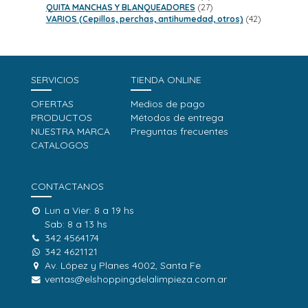
productos
27
QUITA MANCHAS Y BLANQUEADORES
27
productos
42
VARIOS (Cepillos, perchas, antihumedad, otros)
42
productos
SERVICIOS
TIENDA ONLINE
OFERTAS
Medios de pago
PRODUCTOS
Métodos de entrega
NUESTRA MARCA
Preguntas frecuentes
CATALOGOS
CONTACTANOS
Lun a Vier: 8 a 19 hs
Sab: 8 a 13 hs
342 4564174
342 4621121
Av. López y Planes 4002, Santa Fe
ventas@elshoppingdelalimpieza.com.ar