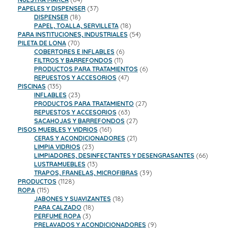
productos
37
PAPELES Y DISPENSER
37
18
productos
DISPENSER
18
productos
18
PAPEL, TOALLA, SERVILLETA
18
productos
54
PARA INSTITUCIONES, INDUSTRIALES
54
70
productos
PILETA DE LONA
70
productos
6
COBERTORES E INFLABLES
6
11
productos
FILTROS Y BARREFONDOS
11
productos
6
PRODUCTOS PARA TRATAMIENTOS
6
47
productos
REPUESTOS Y ACCESORIOS
47
135
productos
PISCINAS
135
productos
23
INFLABLES
23
productos
27
PRODUCTOS PARA TRATAMIENTO
27
63
productos
REPUESTOS Y ACCESORIOS
63
productos
27
SACAHOJAS Y BARREFONDOS
27
161
productos
PISOS MUEBLES Y VIDRIOS
161
productos
21
CERAS Y ACONDICIONADORES
21
23
productos
LIMPIA VIDRIOS
23
productos
66
LIMPIADORES, DESINFECTANTES Y DESENGRASANTES
66
13
product
LUSTRAMUEBLES
13
productos
39
TRAPOS, FRANELAS, MICROFIBRAS
39
1128
productos
PRODUCTOS
1128
115
productos
ROPA
115
productos
18
JABONES Y SUAVIZANTES
18
18
productos
PARA CALZADO
18
3
productos
PERFUME ROPA
3
productos
9
PRELAVADOS Y ACONDICIONADORES
9