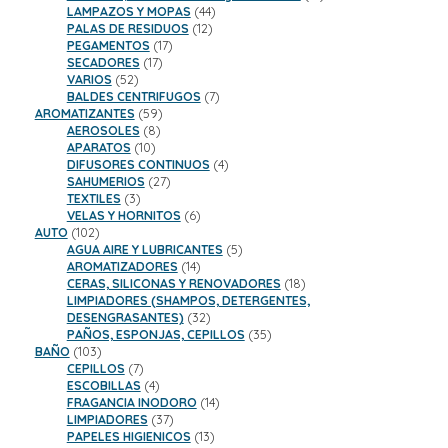
44
productos
LAMPAZOS Y MOPAS
44
12
productos
PALAS DE RESIDUOS
12
17
productos
PEGAMENTOS
17
17
productos
SECADORES
17
52
productos
VARIOS
52
productos
7
BALDES CENTRIFUGOS
7
59
productos
AROMATIZANTES
59
8
productos
AEROSOLES
8
10
productos
APARATOS
10
productos
4
DIFUSORES CONTINUOS
4
27
productos
SAHUMERIOS
27
3
productos
TEXTILES
3
productos
6
VELAS Y HORNITOS
6
102
productos
AUTO
102
productos
5
AGUA AIRE Y LUBRICANTES
5
14
productos
AROMATIZADORES
14
productos
18
CERAS, SILICONAS Y RENOVADORES
18
productos
LIMPIADORES (SHAMPOS, DETERGENTES,
32
DESENGRASANTES)
32
productos
35
PAÑOS, ESPONJAS, CEPILLOS
35
103
productos
BAÑO
103
productos
7
CEPILLOS
7
productos
4
ESCOBILLAS
4
productos
14
FRAGANCIA INODORO
14
37
productos
LIMPIADORES
37
productos
13
PAPELES HIGIENICOS
13