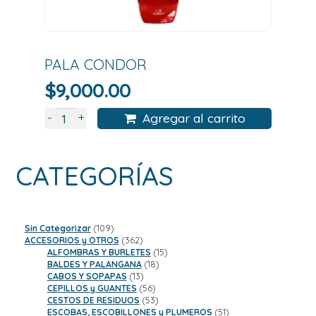
PALA CONDOR
$
9,000.00
+
-
Agregar al carrito
CATEGORÍAS
109
Sin Categorizar
109
productos
362
ACCESORIOS y OTROS
362
productos
15
ALFOMBRAS Y BURLETES
15
18
productos
BALDES Y PALANGANA
18
13
productos
CABOS Y SOPAPAS
13
productos
56
CEPILLOS y GUANTES
56
productos
53
CESTOS DE RESIDUOS
53
productos
51
ESCOBAS, ESCOBILLONES y PLUMEROS
51