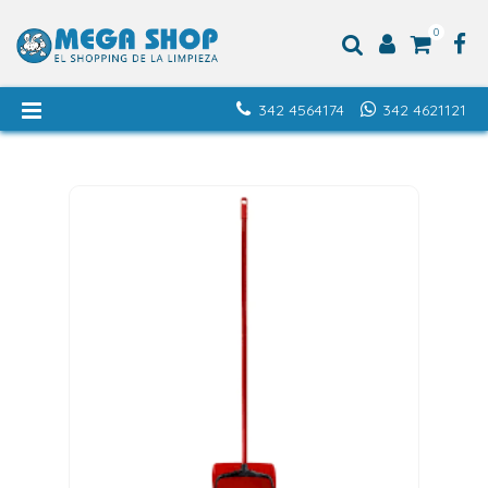
0
342 4564174
342 4621121