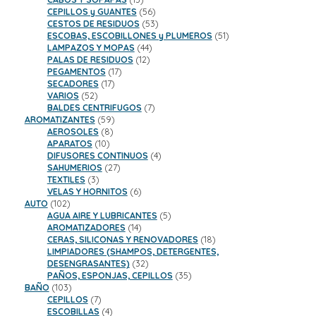
productos
56
CEPILLOS y GUANTES
56
productos
53
CESTOS DE RESIDUOS
53
productos
51
ESCOBAS, ESCOBILLONES y PLUMEROS
51
44
productos
LAMPAZOS Y MOPAS
44
12
productos
PALAS DE RESIDUOS
12
17
productos
PEGAMENTOS
17
17
productos
SECADORES
17
52
productos
VARIOS
52
productos
7
BALDES CENTRIFUGOS
7
59
productos
AROMATIZANTES
59
8
productos
AEROSOLES
8
10
productos
APARATOS
10
productos
4
DIFUSORES CONTINUOS
4
27
productos
SAHUMERIOS
27
3
productos
TEXTILES
3
productos
6
VELAS Y HORNITOS
6
102
productos
AUTO
102
productos
5
AGUA AIRE Y LUBRICANTES
5
14
productos
AROMATIZADORES
14
productos
18
CERAS, SILICONAS Y RENOVADORES
18
productos
LIMPIADORES (SHAMPOS, DETERGENTES,
32
DESENGRASANTES)
32
productos
35
PAÑOS, ESPONJAS, CEPILLOS
35
103
productos
BAÑO
103
productos
7
CEPILLOS
7
productos
4
ESCOBILLAS
4