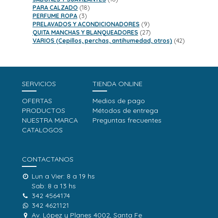
18
productos
PARA CALZADO
18
3
productos
PERFUME ROPA
3
productos
9
PRELAVADOS Y ACONDICIONADORES
9
productos
27
QUITA MANCHAS Y BLANQUEADORES
27
productos
42
VARIOS (Cepillos, perchas, antihumedad, otros)
42
productos
SERVICIOS
TIENDA ONLINE
OFERTAS
Medios de pago
PRODUCTOS
Métodos de entrega
NUESTRA MARCA
Preguntas frecuentes
CATALOGOS
CONTACTANOS
Lun a Vier: 8 a 19 hs
Sab: 8 a 13 hs
342 4564174
342 4621121
Av. López y Planes 4002, Santa Fe