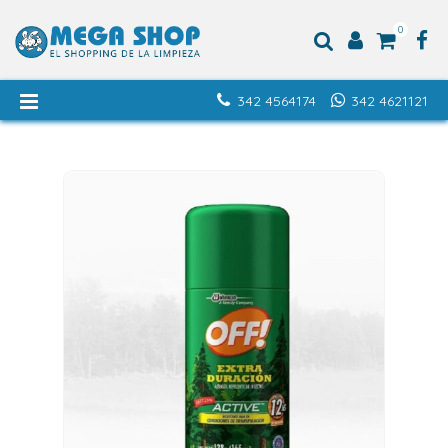
0
342 4564174
342 4621121