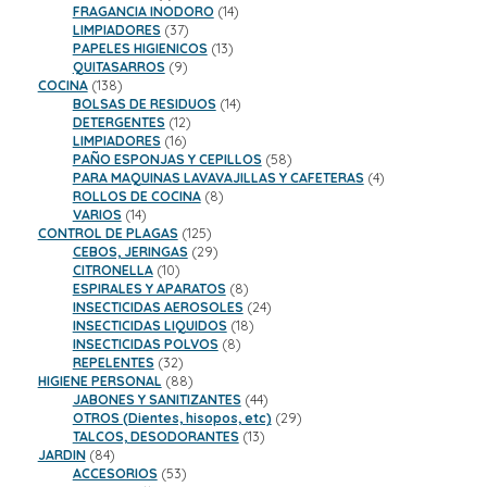
productos
14
FRAGANCIA INODORO
14
37
productos
LIMPIADORES
37
productos
13
PAPELES HIGIENICOS
13
9
productos
QUITASARROS
9
138
productos
COCINA
138
productos
14
BOLSAS DE RESIDUOS
14
12
productos
DETERGENTES
12
16
productos
LIMPIADORES
16
productos
58
PAÑO ESPONJAS Y CEPILLOS
58
productos
4
PARA MAQUINAS LAVAVAJILLAS Y CAFETERAS
4
8
productos
ROLLOS DE COCINA
8
14
productos
VARIOS
14
productos
125
CONTROL DE PLAGAS
125
productos
29
CEBOS, JERINGAS
29
10
productos
CITRONELLA
10
productos
8
ESPIRALES Y APARATOS
8
productos
24
INSECTICIDAS AEROSOLES
24
18
productos
INSECTICIDAS LIQUIDOS
18
8
productos
INSECTICIDAS POLVOS
8
32
productos
REPELENTES
32
productos
88
HIGIENE PERSONAL
88
productos
44
JABONES Y SANITIZANTES
44
productos
29
OTROS (Dientes, hisopos, etc)
29
13
productos
TALCOS, DESODORANTES
13
84
productos
JARDIN
84
productos
53
ACCESORIOS
53