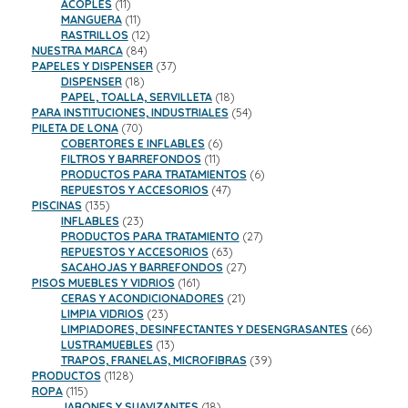
11
productos
ACOPLES
11
productos
11
MANGUERA
11
productos
12
RASTRILLOS
12
84
productos
NUESTRA MARCA
84
productos
37
PAPELES Y DISPENSER
37
18
productos
DISPENSER
18
productos
18
PAPEL, TOALLA, SERVILLETA
18
productos
54
PARA INSTITUCIONES, INDUSTRIALES
54
70
productos
PILETA DE LONA
70
productos
6
COBERTORES E INFLABLES
6
11
productos
FILTROS Y BARREFONDOS
11
productos
6
PRODUCTOS PARA TRATAMIENTOS
6
47
productos
REPUESTOS Y ACCESORIOS
47
135
productos
PISCINAS
135
productos
23
INFLABLES
23
productos
27
PRODUCTOS PARA TRATAMIENTO
27
63
productos
REPUESTOS Y ACCESORIOS
63
productos
27
SACAHOJAS Y BARREFONDOS
27
161
productos
PISOS MUEBLES Y VIDRIOS
161
productos
21
CERAS Y ACONDICIONADORES
21
23
productos
LIMPIA VIDRIOS
23
productos
66
LIMPIADORES, DESINFECTANTES Y DESENGRASANTES
66
13
product
LUSTRAMUEBLES
13
productos
39
TRAPOS, FRANELAS, MICROFIBRAS
39
1128
productos
PRODUCTOS
1128
115
productos
ROPA
115
productos
18
JABONES Y SUAVIZANTES
18