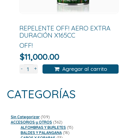
REPELENTE OFF! AERO EXTRA
DURACIÓN X165CC
OFF!
$
11,000.00
+
-
Agregar al carrito
CATEGORÍAS
109
Sin Categorizar
109
productos
362
ACCESORIOS y OTROS
362
productos
15
ALFOMBRAS Y BURLETES
15
18
productos
BALDES Y PALANGANA
18
13
productos
CABOS Y SOPAPAS
13