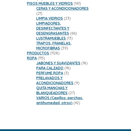
productos
161
PISOS MUEBLES Y VIDRIOS
161
productos
CERAS Y ACONDICIONADORES
21
21
productos
23
LIMPIA VIDRIOS
23
productos
LIMPIADORES,
DESINFECTANTES Y
66
DESENGRASANTES
66
13
productos
LUSTRAMUEBLES
13
productos
TRAPOS, FRANELAS,
39
MICROFIBRAS
39
1128
productos
PRODUCTOS
1128
115
productos
ROPA
115
productos
18
JABONES Y SUAVIZANTES
18
18
productos
PARA CALZADO
18
3
productos
PERFUME ROPA
3
productos
PRELAVADOS Y
9
ACONDICIONADORES
9
productos
QUITA MANCHAS Y
27
BLANQUEADORES
27
productos
VARIOS (Cepillos, perchas,
42
antihumedad, otros)
42
productos