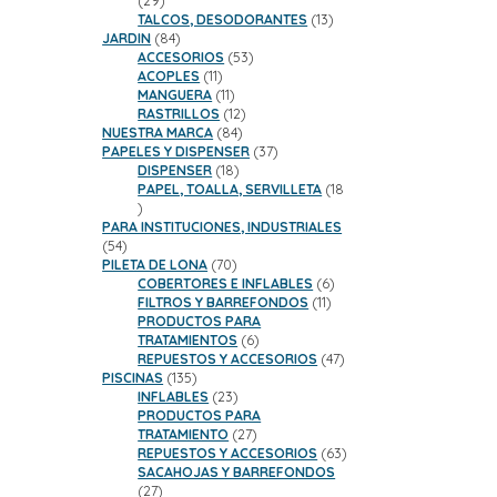
29
productos
13
TALCOS, DESODORANTES
13
84
productos
JARDIN
84
productos
53
ACCESORIOS
53
11
productos
ACOPLES
11
productos
11
MANGUERA
11
productos
12
RASTRILLOS
12
84
productos
NUESTRA MARCA
84
productos
37
PAPELES Y DISPENSER
37
18
productos
DISPENSER
18
productos
PAPEL, TOALLA, SERVILLETA
18
18
productos
PARA INSTITUCIONES, INDUSTRIALES
54
54
productos
70
PILETA DE LONA
70
productos
6
COBERTORES E INFLABLES
6
11
productos
FILTROS Y BARREFONDOS
11
productos
PRODUCTOS PARA
6
TRATAMIENTOS
6
productos
47
REPUESTOS Y ACCESORIOS
47
135
productos
PISCINAS
135
productos
23
INFLABLES
23
productos
PRODUCTOS PARA
27
TRATAMIENTO
27
productos
63
REPUESTOS Y ACCESORIOS
63
productos
SACAHOJAS Y BARREFONDOS
27
27