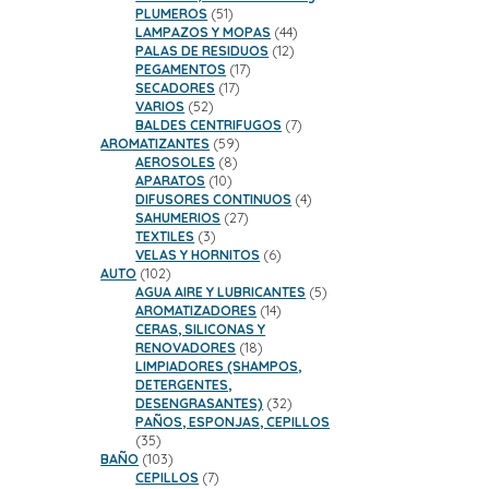
51
PLUMEROS
51
productos
44
LAMPAZOS Y MOPAS
44
12
productos
PALAS DE RESIDUOS
12
17
productos
PEGAMENTOS
17
17
productos
SECADORES
17
52
productos
VARIOS
52
productos
7
BALDES CENTRIFUGOS
7
59
productos
AROMATIZANTES
59
8
productos
AEROSOLES
8
10
productos
APARATOS
10
productos
4
DIFUSORES CONTINUOS
4
27
productos
SAHUMERIOS
27
3
productos
TEXTILES
3
productos
6
VELAS Y HORNITOS
6
102
productos
AUTO
102
productos
5
AGUA AIRE Y LUBRICANTES
5
14
productos
AROMATIZADORES
14
productos
CERAS, SILICONAS Y
18
RENOVADORES
18
productos
LIMPIADORES (SHAMPOS,
DETERGENTES,
32
DESENGRASANTES)
32
productos
PAÑOS, ESPONJAS, CEPILLOS
35
35
productos
103
BAÑO
103
productos
7
CEPILLOS
7