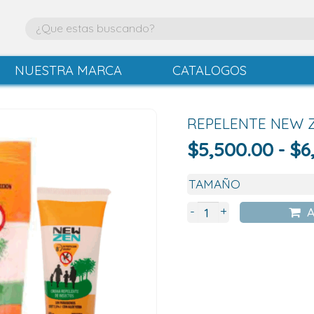
NUESTRA MARCA
CATALOGOS
REPELENTE NEW 
$
5,500.00
-
$
6
+
-
A