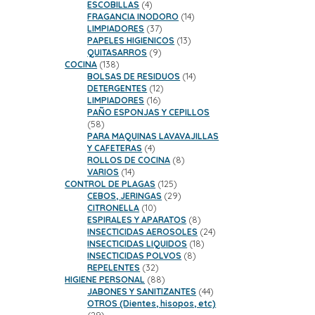
productos
4
ESCOBILLAS
4
productos
14
FRAGANCIA INODORO
14
37
productos
LIMPIADORES
37
productos
13
PAPELES HIGIENICOS
13
9
productos
QUITASARROS
9
138
productos
COCINA
138
productos
14
BOLSAS DE RESIDUOS
14
12
productos
DETERGENTES
12
16
productos
LIMPIADORES
16
productos
PAÑO ESPONJAS Y CEPILLOS
58
58
productos
PARA MAQUINAS LAVAVAJILLAS
4
Y CAFETERAS
4
productos
8
ROLLOS DE COCINA
8
14
productos
VARIOS
14
productos
125
CONTROL DE PLAGAS
125
productos
29
CEBOS, JERINGAS
29
10
productos
CITRONELLA
10
productos
8
ESPIRALES Y APARATOS
8
productos
24
INSECTICIDAS AEROSOLES
24
18
productos
INSECTICIDAS LIQUIDOS
18
8
productos
INSECTICIDAS POLVOS
8
32
productos
REPELENTES
32
productos
88
HIGIENE PERSONAL
88
productos
44
JABONES Y SANITIZANTES
44
productos
OTROS (Dientes, hisopos, etc)
29