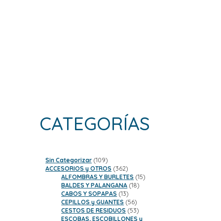
CATEGORÍAS
109
Sin Categorizar
109
productos
362
ACCESORIOS y OTROS
362
productos
15
ALFOMBRAS Y BURLETES
15
18
productos
BALDES Y PALANGANA
18
13
productos
CABOS Y SOPAPAS
13
productos
56
CEPILLOS y GUANTES
56
productos
53
CESTOS DE RESIDUOS
53
productos
ESCOBAS, ESCOBILLONES y