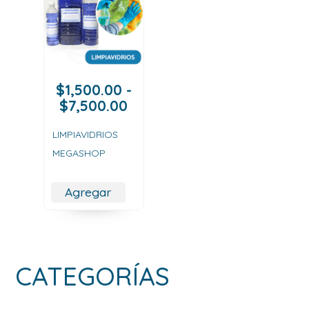
$
1,500.00
-
Rango
$
7,500.00
de
precios:
LIMPIAVIDRIOS
desde
MEGASHOP
$1,500.00
hasta
Agregar
$7,500.00
CATEGORÍAS