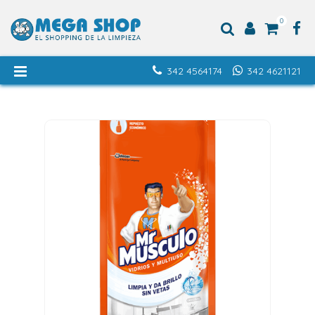
0
342 4564174
342 4621121