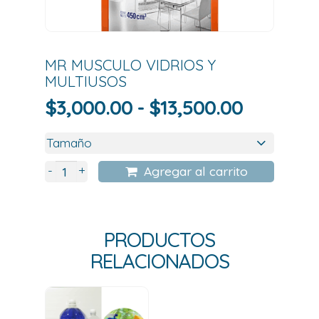
MR MUSCULO VIDRIOS Y
MULTIUSOS
Rango
$
3,000.00
-
$
13,500.00
de
precios:
desde
+
-
Agregar al carrito
$3,000.
hasta
$13,500.
PRODUCTOS
RELACIONADOS