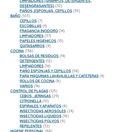
productos
LIMPIADORES (SHAMPOS, DETERGENTES,
32
DESENGRASANTES)
32
productos
35
PAÑOS, ESPONJAS, CEPILLOS
35
103
productos
BAÑO
103
productos
7
CEPILLOS
7
productos
4
ESCOBILLAS
4
productos
14
FRAGANCIA INODORO
14
37
productos
LIMPIADORES
37
productos
13
PAPELES HIGIENICOS
13
9
productos
QUITASARROS
9
138
productos
COCINA
138
productos
14
BOLSAS DE RESIDUOS
14
12
productos
DETERGENTES
12
16
productos
LIMPIADORES
16
productos
58
PAÑO ESPONJAS Y CEPILLOS
58
productos
4
PARA MAQUINAS LAVAVAJILLAS Y CAFETERAS
4
8
productos
ROLLOS DE COCINA
8
14
productos
VARIOS
14
productos
125
CONTROL DE PLAGAS
125
productos
29
CEBOS, JERINGAS
29
10
productos
CITRONELLA
10
productos
8
ESPIRALES Y APARATOS
8
productos
24
INSECTICIDAS AEROSOLES
24
18
productos
INSECTICIDAS LIQUIDOS
18
8
productos
INSECTICIDAS POLVOS
8
32
productos
REPELENTES
32
productos
88
HIGIENE PERSONAL
88