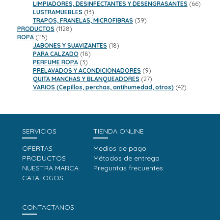
productos
66
LIMPIADORES, DESINFECTANTES Y DESENGRASANTES
66
13
product
LUSTRAMUEBLES
13
productos
39
TRAPOS, FRANELAS, MICROFIBRAS
39
1128
productos
PRODUCTOS
1128
115
productos
ROPA
115
productos
18
JABONES Y SUAVIZANTES
18
18
productos
PARA CALZADO
18
3
productos
PERFUME ROPA
3
productos
9
PRELAVADOS Y ACONDICIONADORES
9
productos
27
QUITA MANCHAS Y BLANQUEADORES
27
productos
42
VARIOS (Cepillos, perchas, antihumedad, otros)
42
productos
SERVICIOS
TIENDA ONLINE
OFERTAS
Medios de pago
PRODUCTOS
Métodos de entrega
NUESTRA MARCA
Preguntas frecuentes
CATALOGOS
CONTACTANOS