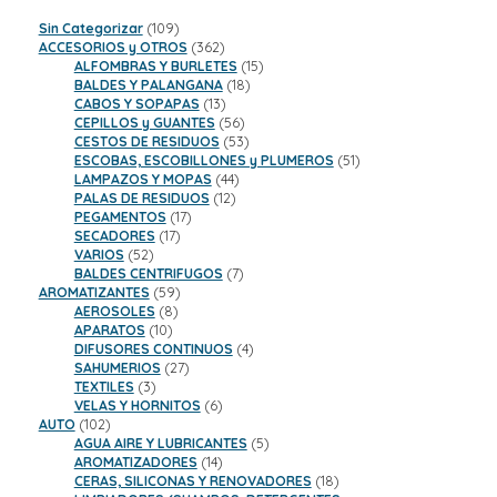
109
Sin Categorizar
109
productos
362
ACCESORIOS y OTROS
362
productos
15
ALFOMBRAS Y BURLETES
15
18
productos
BALDES Y PALANGANA
18
13
productos
CABOS Y SOPAPAS
13
productos
56
CEPILLOS y GUANTES
56
productos
53
CESTOS DE RESIDUOS
53
productos
51
ESCOBAS, ESCOBILLONES y PLUMEROS
51
44
productos
LAMPAZOS Y MOPAS
44
12
productos
PALAS DE RESIDUOS
12
17
productos
PEGAMENTOS
17
17
productos
SECADORES
17
52
productos
VARIOS
52
productos
7
BALDES CENTRIFUGOS
7
59
productos
AROMATIZANTES
59
8
productos
AEROSOLES
8
10
productos
APARATOS
10
productos
4
DIFUSORES CONTINUOS
4
27
productos
SAHUMERIOS
27
3
productos
TEXTILES
3
productos
6
VELAS Y HORNITOS
6
102
productos
AUTO
102
productos
5
AGUA AIRE Y LUBRICANTES
5
14
productos
AROMATIZADORES
14
productos
18
CERAS, SILICONAS Y RENOVADORES
18