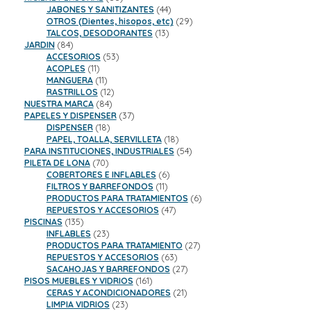
productos
44
JABONES Y SANITIZANTES
44
productos
29
OTROS (Dientes, hisopos, etc)
29
13
productos
TALCOS, DESODORANTES
13
84
productos
JARDIN
84
productos
53
ACCESORIOS
53
11
productos
ACOPLES
11
productos
11
MANGUERA
11
productos
12
RASTRILLOS
12
84
productos
NUESTRA MARCA
84
productos
37
PAPELES Y DISPENSER
37
18
productos
DISPENSER
18
productos
18
PAPEL, TOALLA, SERVILLETA
18
productos
54
PARA INSTITUCIONES, INDUSTRIALES
54
70
productos
PILETA DE LONA
70
productos
6
COBERTORES E INFLABLES
6
11
productos
FILTROS Y BARREFONDOS
11
productos
6
PRODUCTOS PARA TRATAMIENTOS
6
47
productos
REPUESTOS Y ACCESORIOS
47
135
productos
PISCINAS
135
productos
23
INFLABLES
23
productos
27
PRODUCTOS PARA TRATAMIENTO
27
63
productos
REPUESTOS Y ACCESORIOS
63
productos
27
SACAHOJAS Y BARREFONDOS
27
161
productos
PISOS MUEBLES Y VIDRIOS
161
productos
21
CERAS Y ACONDICIONADORES
21
23
productos
LIMPIA VIDRIOS
23