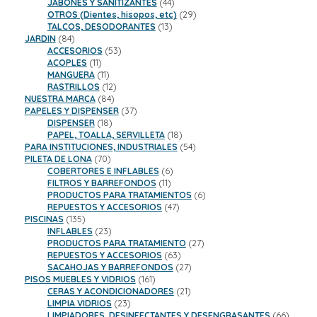
productos
44
JABONES Y SANITIZANTES
44
productos
29
OTROS (Dientes, hisopos, etc)
29
13
productos
TALCOS, DESODORANTES
13
84
productos
JARDIN
84
productos
53
ACCESORIOS
53
11
productos
ACOPLES
11
productos
11
MANGUERA
11
productos
12
RASTRILLOS
12
84
productos
NUESTRA MARCA
84
productos
37
PAPELES Y DISPENSER
37
18
productos
DISPENSER
18
productos
18
PAPEL, TOALLA, SERVILLETA
18
productos
54
PARA INSTITUCIONES, INDUSTRIALES
54
70
productos
PILETA DE LONA
70
productos
6
COBERTORES E INFLABLES
6
11
productos
FILTROS Y BARREFONDOS
11
productos
6
PRODUCTOS PARA TRATAMIENTOS
6
47
productos
REPUESTOS Y ACCESORIOS
47
135
productos
PISCINAS
135
productos
23
INFLABLES
23
productos
27
PRODUCTOS PARA TRATAMIENTO
27
63
productos
REPUESTOS Y ACCESORIOS
63
productos
27
SACAHOJAS Y BARREFONDOS
27
161
productos
PISOS MUEBLES Y VIDRIOS
161
productos
21
CERAS Y ACONDICIONADORES
21
23
productos
LIMPIA VIDRIOS
23
productos
66
LIMPIADORES, DESINFECTANTES Y DESENGRASANTES
66