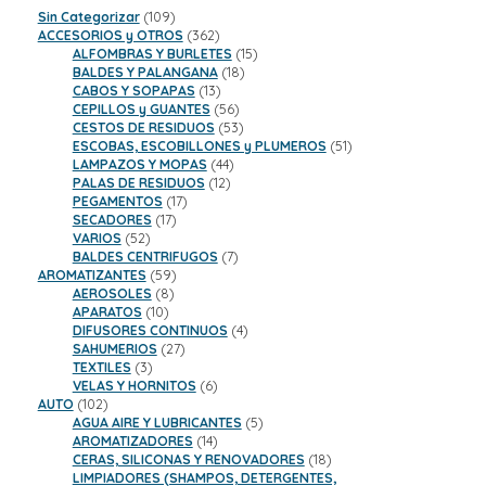
109
Sin Categorizar
109
productos
362
ACCESORIOS y OTROS
362
productos
15
ALFOMBRAS Y BURLETES
15
18
productos
BALDES Y PALANGANA
18
13
productos
CABOS Y SOPAPAS
13
productos
56
CEPILLOS y GUANTES
56
productos
53
CESTOS DE RESIDUOS
53
productos
51
ESCOBAS, ESCOBILLONES y PLUMEROS
51
44
productos
LAMPAZOS Y MOPAS
44
12
productos
PALAS DE RESIDUOS
12
17
productos
PEGAMENTOS
17
17
productos
SECADORES
17
52
productos
VARIOS
52
productos
7
BALDES CENTRIFUGOS
7
59
productos
AROMATIZANTES
59
8
productos
AEROSOLES
8
10
productos
APARATOS
10
productos
4
DIFUSORES CONTINUOS
4
27
productos
SAHUMERIOS
27
3
productos
TEXTILES
3
productos
6
VELAS Y HORNITOS
6
102
productos
AUTO
102
productos
5
AGUA AIRE Y LUBRICANTES
5
14
productos
AROMATIZADORES
14
productos
18
CERAS, SILICONAS Y RENOVADORES
18
productos
LIMPIADORES (SHAMPOS, DETERGENTES,