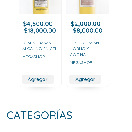
$
4,500.00
-
$
2,000.00
-
Rango
Rango
$
18,000.00
$
8,000.00
de
de
precios:
precios:
DESENGRASANTE
DESENGRASANTE
ALCALINO EN GEL
HORNO Y
desde
desde
COCINA
$4,500.00
$2,000.00
MEGASHOP
MEGASHOP
hasta
hasta
$18,000.00
$8,000.00
Agregar
Agregar
CATEGORÍAS