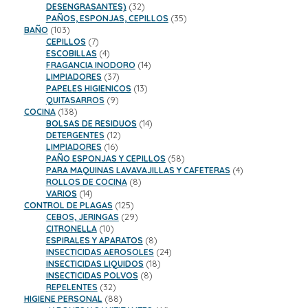
32
DESENGRASANTES)
32
productos
35
PAÑOS, ESPONJAS, CEPILLOS
35
103
productos
BAÑO
103
productos
7
CEPILLOS
7
productos
4
ESCOBILLAS
4
productos
14
FRAGANCIA INODORO
14
37
productos
LIMPIADORES
37
productos
13
PAPELES HIGIENICOS
13
9
productos
QUITASARROS
9
138
productos
COCINA
138
productos
14
BOLSAS DE RESIDUOS
14
12
productos
DETERGENTES
12
16
productos
LIMPIADORES
16
productos
58
PAÑO ESPONJAS Y CEPILLOS
58
productos
4
PARA MAQUINAS LAVAVAJILLAS Y CAFETERAS
4
8
productos
ROLLOS DE COCINA
8
14
productos
VARIOS
14
productos
125
CONTROL DE PLAGAS
125
productos
29
CEBOS, JERINGAS
29
10
productos
CITRONELLA
10
productos
8
ESPIRALES Y APARATOS
8
productos
24
INSECTICIDAS AEROSOLES
24
18
productos
INSECTICIDAS LIQUIDOS
18
8
productos
INSECTICIDAS POLVOS
8
32
productos
REPELENTES
32
productos
88
HIGIENE PERSONAL
88