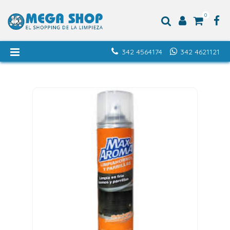
0
342 4564174
342 4621121