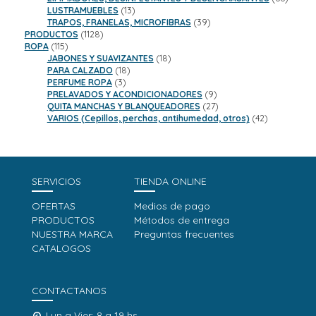
13
product
LUSTRAMUEBLES
13
productos
39
TRAPOS, FRANELAS, MICROFIBRAS
39
1128
productos
PRODUCTOS
1128
115
productos
ROPA
115
productos
18
JABONES Y SUAVIZANTES
18
18
productos
PARA CALZADO
18
3
productos
PERFUME ROPA
3
productos
9
PRELAVADOS Y ACONDICIONADORES
9
productos
27
QUITA MANCHAS Y BLANQUEADORES
27
productos
42
VARIOS (Cepillos, perchas, antihumedad, otros)
42
productos
SERVICIOS
TIENDA ONLINE
OFERTAS
Medios de pago
PRODUCTOS
Métodos de entrega
NUESTRA MARCA
Preguntas frecuentes
CATALOGOS
CONTACTANOS
Lun a Vier: 8 a 19 hs