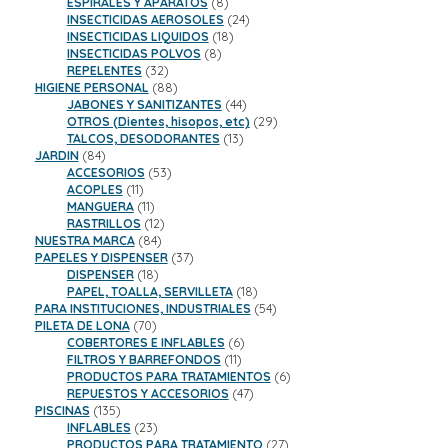
productos
8
ESPIRALES Y APARATOS
8
productos
24
INSECTICIDAS AEROSOLES
24
18
productos
INSECTICIDAS LIQUIDOS
18
8
productos
INSECTICIDAS POLVOS
8
32
productos
REPELENTES
32
productos
88
HIGIENE PERSONAL
88
productos
44
JABONES Y SANITIZANTES
44
productos
29
OTROS (Dientes, hisopos, etc)
29
13
productos
TALCOS, DESODORANTES
13
84
productos
JARDIN
84
productos
53
ACCESORIOS
53
11
productos
ACOPLES
11
productos
11
MANGUERA
11
productos
12
RASTRILLOS
12
84
productos
NUESTRA MARCA
84
productos
37
PAPELES Y DISPENSER
37
18
productos
DISPENSER
18
productos
18
PAPEL, TOALLA, SERVILLETA
18
productos
54
PARA INSTITUCIONES, INDUSTRIALES
54
70
productos
PILETA DE LONA
70
productos
6
COBERTORES E INFLABLES
6
11
productos
FILTROS Y BARREFONDOS
11
productos
6
PRODUCTOS PARA TRATAMIENTOS
6
47
productos
REPUESTOS Y ACCESORIOS
47
135
productos
PISCINAS
135
productos
23
INFLABLES
23
productos
27
PRODUCTOS PARA TRATAMIENTO
27