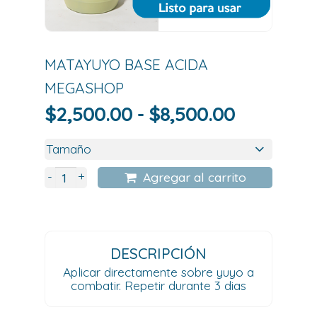
MATAYUYO BASE ACIDA
MEGASHOP
Rango
$
2,500.00
-
$
8,500.00
de
precios:
desde
+
-
Agregar al carrito
$2,500.0
hasta
$8,500.0
DESCRIPCIÓN
Aplicar directamente sobre yuyo a
combatir. Repetir durante 3 dias