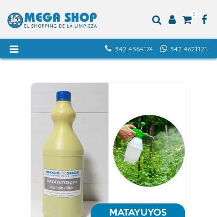
0
342 4564174
342 4621121