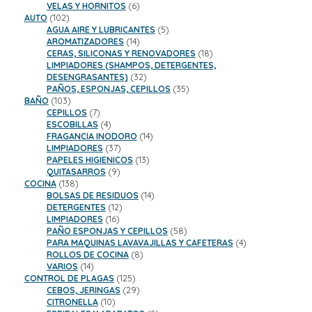
productos
6
VELAS Y HORNITOS
6
102
productos
AUTO
102
productos
5
AGUA AIRE Y LUBRICANTES
5
14
productos
AROMATIZADORES
14
productos
18
CERAS, SILICONAS Y RENOVADORES
18
productos
LIMPIADORES (SHAMPOS, DETERGENTES,
32
DESENGRASANTES)
32
productos
35
PAÑOS, ESPONJAS, CEPILLOS
35
103
productos
BAÑO
103
productos
7
CEPILLOS
7
productos
4
ESCOBILLAS
4
productos
14
FRAGANCIA INODORO
14
37
productos
LIMPIADORES
37
productos
13
PAPELES HIGIENICOS
13
9
productos
QUITASARROS
9
138
productos
COCINA
138
productos
14
BOLSAS DE RESIDUOS
14
12
productos
DETERGENTES
12
16
productos
LIMPIADORES
16
productos
58
PAÑO ESPONJAS Y CEPILLOS
58
productos
4
PARA MAQUINAS LAVAVAJILLAS Y CAFETERAS
4
8
productos
ROLLOS DE COCINA
8
14
productos
VARIOS
14
productos
125
CONTROL DE PLAGAS
125
productos
29
CEBOS, JERINGAS
29
10
productos
CITRONELLA
10