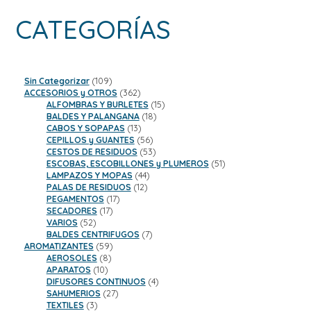
CATEGORÍAS
109
Sin Categorizar
109
productos
362
ACCESORIOS y OTROS
362
productos
15
ALFOMBRAS Y BURLETES
15
18
productos
BALDES Y PALANGANA
18
13
productos
CABOS Y SOPAPAS
13
productos
56
CEPILLOS y GUANTES
56
productos
53
CESTOS DE RESIDUOS
53
productos
51
ESCOBAS, ESCOBILLONES y PLUMEROS
51
44
productos
LAMPAZOS Y MOPAS
44
12
productos
PALAS DE RESIDUOS
12
17
productos
PEGAMENTOS
17
17
productos
SECADORES
17
52
productos
VARIOS
52
productos
7
BALDES CENTRIFUGOS
7
59
productos
AROMATIZANTES
59
8
productos
AEROSOLES
8
10
productos
APARATOS
10
productos
4
DIFUSORES CONTINUOS
4
27
productos
SAHUMERIOS
27
3
productos
TEXTILES
3