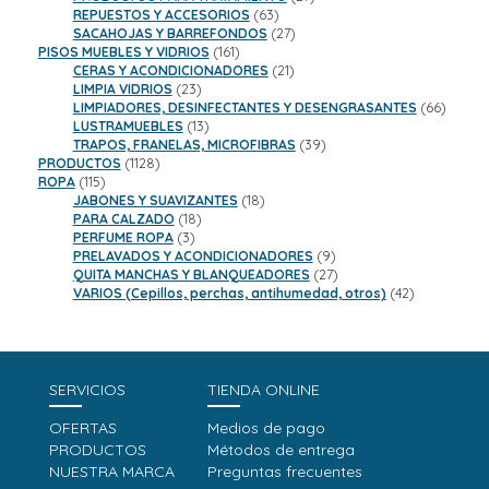
63
productos
REPUESTOS Y ACCESORIOS
63
productos
27
SACAHOJAS Y BARREFONDOS
27
161
productos
PISOS MUEBLES Y VIDRIOS
161
productos
21
CERAS Y ACONDICIONADORES
21
23
productos
LIMPIA VIDRIOS
23
productos
66
LIMPIADORES, DESINFECTANTES Y DESENGRASANTES
66
13
product
LUSTRAMUEBLES
13
productos
39
TRAPOS, FRANELAS, MICROFIBRAS
39
1128
productos
PRODUCTOS
1128
115
productos
ROPA
115
productos
18
JABONES Y SUAVIZANTES
18
18
productos
PARA CALZADO
18
3
productos
PERFUME ROPA
3
productos
9
PRELAVADOS Y ACONDICIONADORES
9
productos
27
QUITA MANCHAS Y BLANQUEADORES
27
productos
42
VARIOS (Cepillos, perchas, antihumedad, otros)
42
productos
SERVICIOS
TIENDA ONLINE
OFERTAS
Medios de pago
PRODUCTOS
Métodos de entrega
NUESTRA MARCA
Preguntas frecuentes