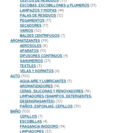
CESTOS DE RESIDUOS
53
productos
51
ESCOBAS, ESCOBILLONES y PLUMEROS
51
44
productos
LAMPAZOS Y MOPAS
44
12
productos
PALAS DE RESIDUOS
12
17
productos
PEGAMENTOS
17
17
productos
SECADORES
17
52
productos
VARIOS
52
productos
7
BALDES CENTRIFUGOS
7
59
productos
AROMATIZANTES
59
8
productos
AEROSOLES
8
10
productos
APARATOS
10
productos
4
DIFUSORES CONTINUOS
4
27
productos
SAHUMERIOS
27
3
productos
TEXTILES
3
productos
6
VELAS Y HORNITOS
6
102
productos
AUTO
102
productos
5
AGUA AIRE Y LUBRICANTES
5
14
productos
AROMATIZADORES
14
productos
18
CERAS, SILICONAS Y RENOVADORES
18
productos
LIMPIADORES (SHAMPOS, DETERGENTES,
32
DESENGRASANTES)
32
productos
35
PAÑOS, ESPONJAS, CEPILLOS
35
103
productos
BAÑO
103
productos
7
CEPILLOS
7
productos
4
ESCOBILLAS
4
productos
14
FRAGANCIA INODORO
14
37
productos
LIMPIADORES
37