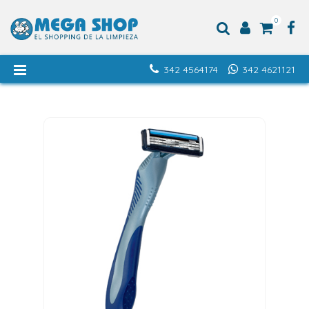
0
342 4564174
342 4621121