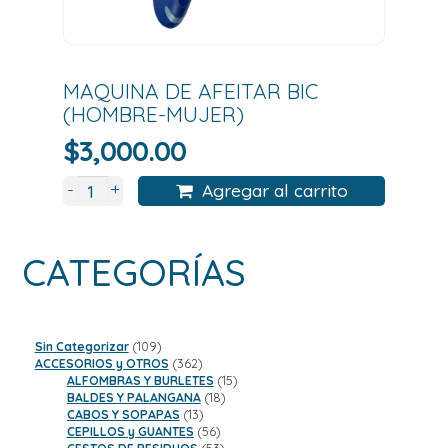
MAQUINA DE AFEITAR BIC
(HOMBRE-MUJER)
$
3,000.00
+
-
Agregar al carrito
CATEGORÍAS
109
Sin Categorizar
109
productos
362
ACCESORIOS y OTROS
362
productos
15
ALFOMBRAS Y BURLETES
15
18
productos
BALDES Y PALANGANA
18
13
productos
CABOS Y SOPAPAS
13
productos
56
CEPILLOS y GUANTES
56
productos
53