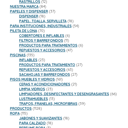
productos
12
RASTRILLOS
12
84
productos
NUESTRA MARCA
84
productos
37
PAPELES Y DISPENSER
37
18
productos
DISPENSER
18
productos
18
PAPEL, TOALLA, SERVILLETA
18
productos
54
PARA INSTITUCIONES, INDUSTRIALES
54
70
productos
PILETA DE LONA
70
productos
6
COBERTORES E INFLABLES
6
11
productos
FILTROS Y BARREFONDOS
11
productos
6
PRODUCTOS PARA TRATAMIENTOS
6
47
productos
REPUESTOS Y ACCESORIOS
47
135
productos
PISCINAS
135
productos
23
INFLABLES
23
productos
27
PRODUCTOS PARA TRATAMIENTO
27
63
productos
REPUESTOS Y ACCESORIOS
63
productos
27
SACAHOJAS Y BARREFONDOS
27
161
productos
PISOS MUEBLES Y VIDRIOS
161
productos
21
CERAS Y ACONDICIONADORES
21
23
productos
LIMPIA VIDRIOS
23
productos
66
LIMPIADORES, DESINFECTANTES Y DESENGRASANTES
66
13
product
LUSTRAMUEBLES
13
productos
39
TRAPOS, FRANELAS, MICROFIBRAS
39
1128
productos
PRODUCTOS
1128
115
productos
ROPA
115
productos
18
JABONES Y SUAVIZANTES
18
18
productos
PARA CALZADO
18
3
productos
PERFUME ROPA
3