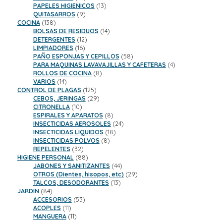
productos
13
PAPELES HIGIENICOS
13
9
productos
QUITASARROS
9
138
productos
COCINA
138
productos
14
BOLSAS DE RESIDUOS
14
12
productos
DETERGENTES
12
16
productos
LIMPIADORES
16
productos
58
PAÑO ESPONJAS Y CEPILLOS
58
productos
4
PARA MAQUINAS LAVAVAJILLAS Y CAFETERAS
4
8
productos
ROLLOS DE COCINA
8
14
productos
VARIOS
14
productos
125
CONTROL DE PLAGAS
125
productos
29
CEBOS, JERINGAS
29
10
productos
CITRONELLA
10
productos
8
ESPIRALES Y APARATOS
8
productos
24
INSECTICIDAS AEROSOLES
24
18
productos
INSECTICIDAS LIQUIDOS
18
8
productos
INSECTICIDAS POLVOS
8
32
productos
REPELENTES
32
productos
88
HIGIENE PERSONAL
88
productos
44
JABONES Y SANITIZANTES
44
productos
29
OTROS (Dientes, hisopos, etc)
29
13
productos
TALCOS, DESODORANTES
13
84
productos
JARDIN
84
productos
53
ACCESORIOS
53
11
productos
ACOPLES
11
productos
11
MANGUERA
11