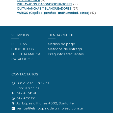
productos
9
PRELAVADOS Y ACONDICIONADORES
9
productos
27
QUITA MANCHAS Y BLANQUEADORES
27
productos
42
VARIOS (Cepillos, perchas, antihumedad, otros)
42
productos
SERVICIOS
TIENDA ONLINE
OFERTAS
Medios de pago
PRODUCTOS
Métodos de entrega
NUESTRA MARCA
Preguntas frecuentes
CATALOGOS
CONTACTANOS
Lun a Vier: 8 a 19 hs
Sab: 8 a 13 hs
342 4564174
342 4621121
Av. López y Planes 4002, Santa Fe
ventas@elshoppingdelalimpieza.com.ar