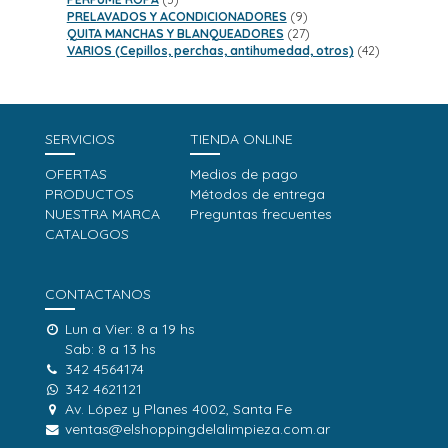
productos
9
PRELAVADOS Y ACONDICIONADORES
9
productos
27
QUITA MANCHAS Y BLANQUEADORES
27
productos
42
VARIOS (Cepillos, perchas, antihumedad, otros)
42
productos
SERVICIOS
TIENDA ONLINE
OFERTAS
Medios de pago
PRODUCTOS
Métodos de entrega
NUESTRA MARCA
Preguntas frecuentes
CATALOGOS
CONTACTANOS
Lun a Vier: 8 a 19 hs
Sab: 8 a 13 hs
342 4564174
342 4621121
Av. López y Planes 4002, Santa Fe
ventas@elshoppingdelalimpieza.com.ar