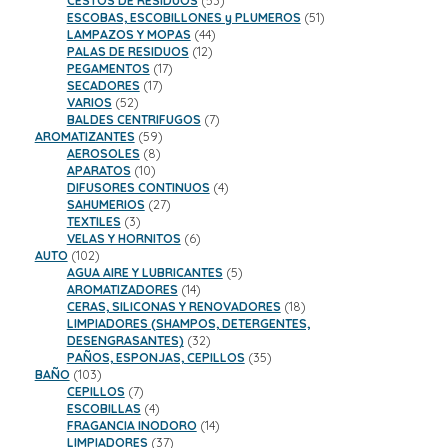
CESTOS DE RESIDUOS
53
productos
51
ESCOBAS, ESCOBILLONES y PLUMEROS
51
44
productos
LAMPAZOS Y MOPAS
44
12
productos
PALAS DE RESIDUOS
12
17
productos
PEGAMENTOS
17
17
productos
SECADORES
17
52
productos
VARIOS
52
productos
7
BALDES CENTRIFUGOS
7
59
productos
AROMATIZANTES
59
8
productos
AEROSOLES
8
10
productos
APARATOS
10
productos
4
DIFUSORES CONTINUOS
4
27
productos
SAHUMERIOS
27
3
productos
TEXTILES
3
productos
6
VELAS Y HORNITOS
6
102
productos
AUTO
102
productos
5
AGUA AIRE Y LUBRICANTES
5
14
productos
AROMATIZADORES
14
productos
18
CERAS, SILICONAS Y RENOVADORES
18
productos
LIMPIADORES (SHAMPOS, DETERGENTES,
32
DESENGRASANTES)
32
productos
35
PAÑOS, ESPONJAS, CEPILLOS
35
103
productos
BAÑO
103
productos
7
CEPILLOS
7
productos
4
ESCOBILLAS
4
productos
14
FRAGANCIA INODORO
14
37
productos
LIMPIADORES
37