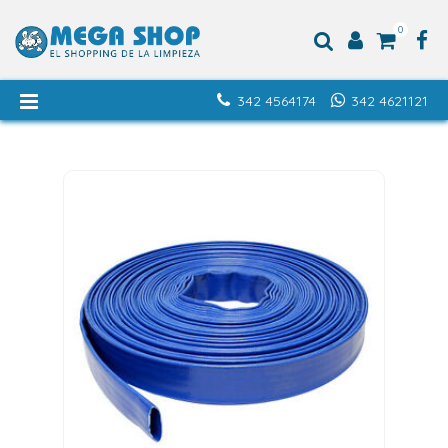
0
342 4564174
342 4621121