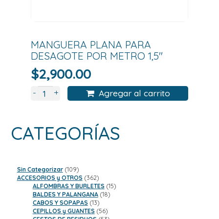
MANGUERA PLANA PARA
DESAGOTE POR METRO 1,5″
$
2,900.00
+
-
Agregar al carrito
CATEGORÍAS
109
Sin Categorizar
109
productos
362
ACCESORIOS y OTROS
362
productos
15
ALFOMBRAS Y BURLETES
15
18
productos
BALDES Y PALANGANA
18
13
productos
CABOS Y SOPAPAS
13
productos
56
CEPILLOS y GUANTES
56
productos
53