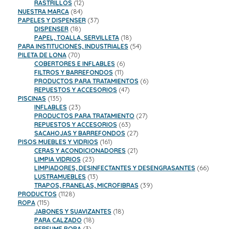
productos
12
RASTRILLOS
12
84
productos
NUESTRA MARCA
84
productos
37
PAPELES Y DISPENSER
37
18
productos
DISPENSER
18
productos
18
PAPEL, TOALLA, SERVILLETA
18
productos
54
PARA INSTITUCIONES, INDUSTRIALES
54
70
productos
PILETA DE LONA
70
productos
6
COBERTORES E INFLABLES
6
11
productos
FILTROS Y BARREFONDOS
11
productos
6
PRODUCTOS PARA TRATAMIENTOS
6
47
productos
REPUESTOS Y ACCESORIOS
47
135
productos
PISCINAS
135
productos
23
INFLABLES
23
productos
27
PRODUCTOS PARA TRATAMIENTO
27
63
productos
REPUESTOS Y ACCESORIOS
63
productos
27
SACAHOJAS Y BARREFONDOS
27
161
productos
PISOS MUEBLES Y VIDRIOS
161
productos
21
CERAS Y ACONDICIONADORES
21
23
productos
LIMPIA VIDRIOS
23
productos
66
LIMPIADORES, DESINFECTANTES Y DESENGRASANTES
66
13
product
LUSTRAMUEBLES
13
productos
39
TRAPOS, FRANELAS, MICROFIBRAS
39
1128
productos
PRODUCTOS
1128
115
productos
ROPA
115
productos
18
JABONES Y SUAVIZANTES
18
18
productos
PARA CALZADO
18
3
productos
PERFUME ROPA
3