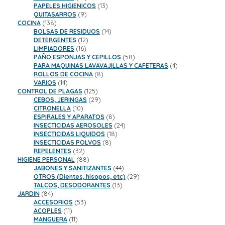
productos
13
PAPELES HIGIENICOS
13
9
productos
QUITASARROS
9
138
productos
COCINA
138
productos
14
BOLSAS DE RESIDUOS
14
12
productos
DETERGENTES
12
16
productos
LIMPIADORES
16
productos
58
PAÑO ESPONJAS Y CEPILLOS
58
productos
4
PARA MAQUINAS LAVAVAJILLAS Y CAFETERAS
4
8
productos
ROLLOS DE COCINA
8
14
productos
VARIOS
14
productos
125
CONTROL DE PLAGAS
125
productos
29
CEBOS, JERINGAS
29
10
productos
CITRONELLA
10
productos
8
ESPIRALES Y APARATOS
8
productos
24
INSECTICIDAS AEROSOLES
24
18
productos
INSECTICIDAS LIQUIDOS
18
8
productos
INSECTICIDAS POLVOS
8
32
productos
REPELENTES
32
productos
88
HIGIENE PERSONAL
88
productos
44
JABONES Y SANITIZANTES
44
productos
29
OTROS (Dientes, hisopos, etc)
29
13
productos
TALCOS, DESODORANTES
13
84
productos
JARDIN
84
productos
53
ACCESORIOS
53
11
productos
ACOPLES
11
productos
11
MANGUERA
11