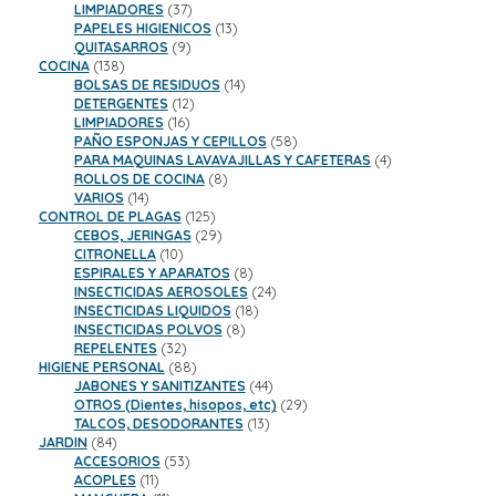
37
productos
LIMPIADORES
37
productos
13
PAPELES HIGIENICOS
13
9
productos
QUITASARROS
9
138
productos
COCINA
138
productos
14
BOLSAS DE RESIDUOS
14
12
productos
DETERGENTES
12
16
productos
LIMPIADORES
16
productos
58
PAÑO ESPONJAS Y CEPILLOS
58
productos
4
PARA MAQUINAS LAVAVAJILLAS Y CAFETERAS
4
8
productos
ROLLOS DE COCINA
8
14
productos
VARIOS
14
productos
125
CONTROL DE PLAGAS
125
productos
29
CEBOS, JERINGAS
29
10
productos
CITRONELLA
10
productos
8
ESPIRALES Y APARATOS
8
productos
24
INSECTICIDAS AEROSOLES
24
18
productos
INSECTICIDAS LIQUIDOS
18
8
productos
INSECTICIDAS POLVOS
8
32
productos
REPELENTES
32
productos
88
HIGIENE PERSONAL
88
productos
44
JABONES Y SANITIZANTES
44
productos
29
OTROS (Dientes, hisopos, etc)
29
13
productos
TALCOS, DESODORANTES
13
84
productos
JARDIN
84
productos
53
ACCESORIOS
53
11
productos
ACOPLES
11