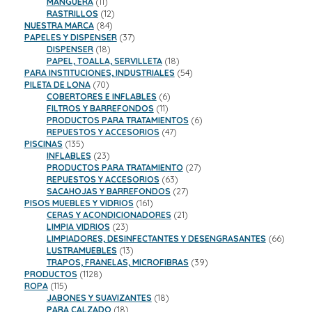
productos
11
MANGUERA
11
productos
12
RASTRILLOS
12
84
productos
NUESTRA MARCA
84
productos
37
PAPELES Y DISPENSER
37
18
productos
DISPENSER
18
productos
18
PAPEL, TOALLA, SERVILLETA
18
productos
54
PARA INSTITUCIONES, INDUSTRIALES
54
70
productos
PILETA DE LONA
70
productos
6
COBERTORES E INFLABLES
6
11
productos
FILTROS Y BARREFONDOS
11
productos
6
PRODUCTOS PARA TRATAMIENTOS
6
47
productos
REPUESTOS Y ACCESORIOS
47
135
productos
PISCINAS
135
productos
23
INFLABLES
23
productos
27
PRODUCTOS PARA TRATAMIENTO
27
63
productos
REPUESTOS Y ACCESORIOS
63
productos
27
SACAHOJAS Y BARREFONDOS
27
161
productos
PISOS MUEBLES Y VIDRIOS
161
productos
21
CERAS Y ACONDICIONADORES
21
23
productos
LIMPIA VIDRIOS
23
productos
66
LIMPIADORES, DESINFECTANTES Y DESENGRASANTES
66
13
product
LUSTRAMUEBLES
13
productos
39
TRAPOS, FRANELAS, MICROFIBRAS
39
1128
productos
PRODUCTOS
1128
115
productos
ROPA
115
productos
18
JABONES Y SUAVIZANTES
18
18
productos
PARA CALZADO
18