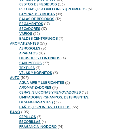
productos
53
CESTOS DE RESIDUOS
53
productos
51
ESCOBAS, ESCOBILLONES y PLUMEROS
51
44
productos
LAMPAZOS Y MOPAS
44
12
productos
PALAS DE RESIDUOS
12
17
productos
PEGAMENTOS
17
17
productos
SECADORES
17
52
productos
VARIOS
52
productos
7
BALDES CENTRIFUGOS
7
59
productos
AROMATIZANTES
59
8
productos
AEROSOLES
8
10
productos
APARATOS
10
productos
4
DIFUSORES CONTINUOS
4
27
productos
SAHUMERIOS
27
3
productos
TEXTILES
3
productos
6
VELAS Y HORNITOS
6
102
productos
AUTO
102
productos
5
AGUA AIRE Y LUBRICANTES
5
14
productos
AROMATIZADORES
14
productos
18
CERAS, SILICONAS Y RENOVADORES
18
productos
LIMPIADORES (SHAMPOS, DETERGENTES,
32
DESENGRASANTES)
32
productos
35
PAÑOS, ESPONJAS, CEPILLOS
35
103
productos
BAÑO
103
productos
7
CEPILLOS
7
productos
4
ESCOBILLAS
4
productos
14
FRAGANCIA INODORO
14