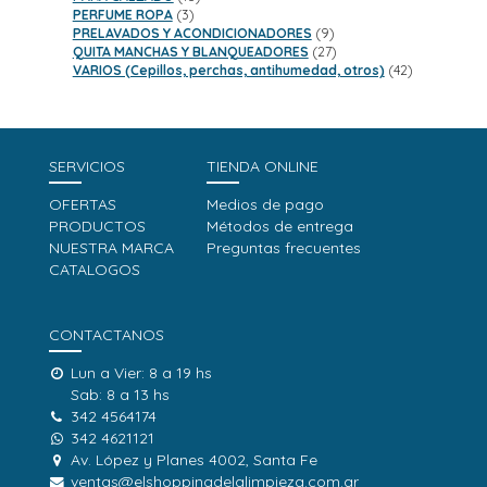
3
productos
PERFUME ROPA
3
productos
9
PRELAVADOS Y ACONDICIONADORES
9
productos
27
QUITA MANCHAS Y BLANQUEADORES
27
productos
42
VARIOS (Cepillos, perchas, antihumedad, otros)
42
productos
SERVICIOS
TIENDA ONLINE
OFERTAS
Medios de pago
PRODUCTOS
Métodos de entrega
NUESTRA MARCA
Preguntas frecuentes
CATALOGOS
CONTACTANOS
Lun a Vier: 8 a 19 hs
Sab: 8 a 13 hs
342 4564174
342 4621121
Av. López y Planes 4002, Santa Fe
ventas@elshoppingdelalimpieza.com.ar