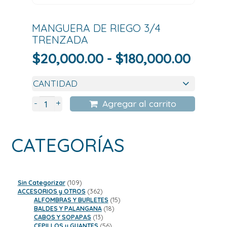
MANGUERA DE RIEGO 3/4
TRENZADA
Rang
$
20,000.00
-
$
180,000.00
de
precio
desd
+
-
Agregar al carrito
$20,0
hasta
CATEGORÍAS
$180,
109
Sin Categorizar
109
productos
362
ACCESORIOS y OTROS
362
productos
15
ALFOMBRAS Y BURLETES
15
18
productos
BALDES Y PALANGANA
18
13
productos
CABOS Y SOPAPAS
13
productos
56
CEPILLOS y GUANTES
56