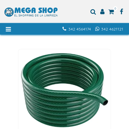
0
342 4564174
342 4621121