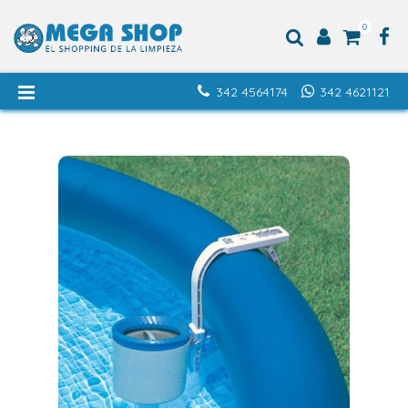
0
342 4564174
342 4621121