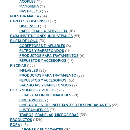
11
productos
ACOPLES
11
productos
11
MANGUERA
11
productos
12
RASTRILLOS
12
84
productos
NUESTRA MARCA
84
productos
37
PAPELES Y DISPENSER
37
18
productos
DISPENSER
18
productos
18
PAPEL, TOALLA, SERVILLETA
18
productos
54
PARA INSTITUCIONES, INDUSTRIALES
54
70
productos
PILETA DE LONA
70
productos
6
COBERTORES E INFLABLES
6
11
productos
FILTROS Y BARREFONDOS
11
productos
6
PRODUCTOS PARA TRATAMIENTOS
6
47
productos
REPUESTOS Y ACCESORIOS
47
135
productos
PISCINAS
135
productos
23
INFLABLES
23
productos
27
PRODUCTOS PARA TRATAMIENTO
27
63
productos
REPUESTOS Y ACCESORIOS
63
productos
27
SACAHOJAS Y BARREFONDOS
27
161
productos
PISOS MUEBLES Y VIDRIOS
161
productos
21
CERAS Y ACONDICIONADORES
21
23
productos
LIMPIA VIDRIOS
23
productos
66
LIMPIADORES, DESINFECTANTES Y DESENGRASANTES
66
13
product
LUSTRAMUEBLES
13
productos
39
TRAPOS, FRANELAS, MICROFIBRAS
39
1128
productos
PRODUCTOS
1128
115
productos
ROPA
115
productos
18
JABONES Y SUAVIZANTES
18