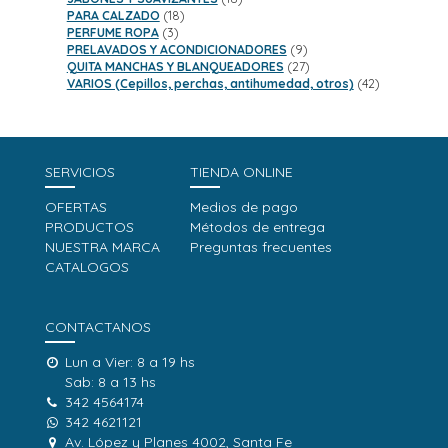
18
productos
PARA CALZADO
18
3
productos
PERFUME ROPA
3
productos
9
PRELAVADOS Y ACONDICIONADORES
9
productos
27
QUITA MANCHAS Y BLANQUEADORES
27
productos
42
VARIOS (Cepillos, perchas, antihumedad, otros)
42
productos
SERVICIOS
TIENDA ONLINE
OFERTAS
Medios de pago
PRODUCTOS
Métodos de entrega
NUESTRA MARCA
Preguntas frecuentes
CATALOGOS
CONTACTANOS
Lun a Vier: 8 a 19 hs
Sab: 8 a 13 hs
342 4564174
342 4621121
Av. López y Planes 4002, Santa Fe