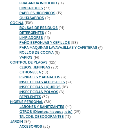
productos
14
FRAGANCIA INODORO
14
37
productos
LIMPIADORES
37
productos
13
PAPELES HIGIENICOS
13
9
productos
QUITASARROS
9
138
productos
COCINA
138
productos
14
BOLSAS DE RESIDUOS
14
12
productos
DETERGENTES
12
16
productos
LIMPIADORES
16
productos
58
PAÑO ESPONJAS Y CEPILLOS
58
productos
4
PARA MAQUINAS LAVAVAJILLAS Y CAFETERAS
4
8
productos
ROLLOS DE COCINA
8
14
productos
VARIOS
14
productos
125
CONTROL DE PLAGAS
125
productos
29
CEBOS, JERINGAS
29
10
productos
CITRONELLA
10
productos
8
ESPIRALES Y APARATOS
8
productos
24
INSECTICIDAS AEROSOLES
24
18
productos
INSECTICIDAS LIQUIDOS
18
8
productos
INSECTICIDAS POLVOS
8
32
productos
REPELENTES
32
productos
88
HIGIENE PERSONAL
88
productos
44
JABONES Y SANITIZANTES
44
productos
29
OTROS (Dientes, hisopos, etc)
29
13
productos
TALCOS, DESODORANTES
13
84
productos
JARDIN
84
productos
53
ACCESORIOS
53