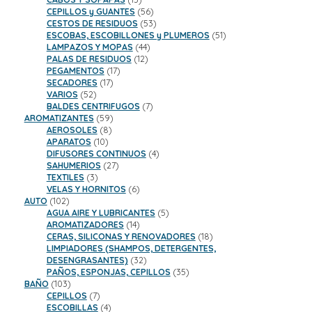
productos
56
CEPILLOS y GUANTES
56
productos
53
CESTOS DE RESIDUOS
53
productos
51
ESCOBAS, ESCOBILLONES y PLUMEROS
51
44
productos
LAMPAZOS Y MOPAS
44
12
productos
PALAS DE RESIDUOS
12
17
productos
PEGAMENTOS
17
17
productos
SECADORES
17
52
productos
VARIOS
52
productos
7
BALDES CENTRIFUGOS
7
59
productos
AROMATIZANTES
59
8
productos
AEROSOLES
8
10
productos
APARATOS
10
productos
4
DIFUSORES CONTINUOS
4
27
productos
SAHUMERIOS
27
3
productos
TEXTILES
3
productos
6
VELAS Y HORNITOS
6
102
productos
AUTO
102
productos
5
AGUA AIRE Y LUBRICANTES
5
14
productos
AROMATIZADORES
14
productos
18
CERAS, SILICONAS Y RENOVADORES
18
productos
LIMPIADORES (SHAMPOS, DETERGENTES,
32
DESENGRASANTES)
32
productos
35
PAÑOS, ESPONJAS, CEPILLOS
35
103
productos
BAÑO
103
productos
7
CEPILLOS
7
productos
4
ESCOBILLAS
4