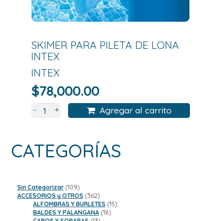
SKIMER PARA PILETA DE LONA
INTEX
INTEX
$
78,000.00
+
-
Agregar al carrito
CATEGORÍAS
109
Sin Categorizar
109
productos
362
ACCESORIOS y OTROS
362
productos
15
ALFOMBRAS Y BURLETES
15
18
productos
BALDES Y PALANGANA
18
13
productos
CABOS Y SOPAPAS
13