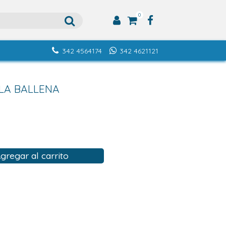
0
342 4564174
342 4621121
OLA BALLENA
gregar al carrito