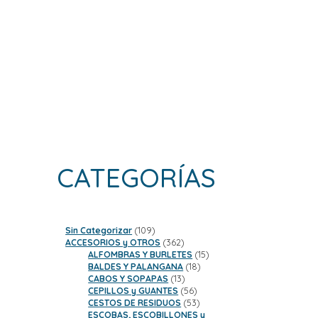
CATEGORÍAS
109
Sin Categorizar
109
productos
362
ACCESORIOS y OTROS
362
productos
15
ALFOMBRAS Y BURLETES
15
18
productos
BALDES Y PALANGANA
18
13
productos
CABOS Y SOPAPAS
13
productos
56
CEPILLOS y GUANTES
56
productos
53
CESTOS DE RESIDUOS
53
productos
ESCOBAS, ESCOBILLONES y