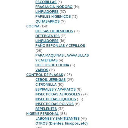
productos
4
ESCOBILLAS
4
productos
14
FRAGANCIA INODORO
14
37
productos
LIMPIADORES
37
productos
13
PAPELES HIGIENICOS
13
9
productos
QUITASARROS
9
138
productos
COCINA
138
productos
14
BOLSAS DE RESIDUOS
14
12
productos
DETERGENTES
12
16
productos
LIMPIADORES
16
productos
PAÑO ESPONJAS Y CEPILLOS
58
58
productos
PARA MAQUINAS LAVAVAJILLAS
4
Y CAFETERAS
4
productos
8
ROLLOS DE COCINA
8
14
productos
VARIOS
14
productos
125
CONTROL DE PLAGAS
125
productos
29
CEBOS, JERINGAS
29
10
productos
CITRONELLA
10
productos
8
ESPIRALES Y APARATOS
8
productos
24
INSECTICIDAS AEROSOLES
24
18
productos
INSECTICIDAS LIQUIDOS
18
8
productos
INSECTICIDAS POLVOS
8
32
productos
REPELENTES
32
productos
88
HIGIENE PERSONAL
88
productos
44
JABONES Y SANITIZANTES
44
productos
OTROS (Dientes, hisopos, etc)
29