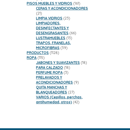
productos
161
PISOS MUEBLES Y VIDRIOS
161
productos
CERAS Y ACONDICIONADORES
21
21
productos
23
LIMPIA VIDRIOS
23
productos
LIMPIADORES,
DESINFECTANTES Y
66
DESENGRASANTES
66
13
productos
LUSTRAMUEBLES
13
productos
TRAPOS, FRANELAS,
39
MICROFIBRAS
39
1128
productos
PRODUCTOS
1128
115
productos
ROPA
115
productos
18
JABONES Y SUAVIZANTES
18
18
productos
PARA CALZADO
18
3
productos
PERFUME ROPA
3
productos
PRELAVADOS Y
9
ACONDICIONADORES
9
productos
QUITA MANCHAS Y
27
BLANQUEADORES
27
productos
VARIOS (Cepillos, perchas,
42
antihumedad, otros)
42
productos