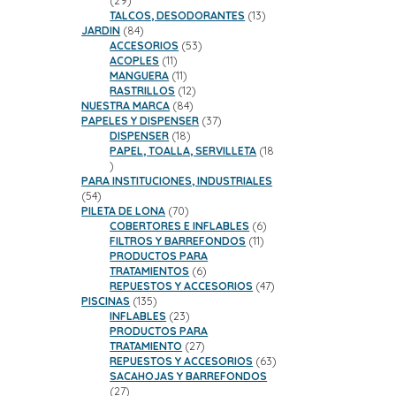
29
productos
13
TALCOS, DESODORANTES
13
84
productos
JARDIN
84
productos
53
ACCESORIOS
53
11
productos
ACOPLES
11
productos
11
MANGUERA
11
productos
12
RASTRILLOS
12
84
productos
NUESTRA MARCA
84
productos
37
PAPELES Y DISPENSER
37
18
productos
DISPENSER
18
productos
PAPEL, TOALLA, SERVILLETA
18
18
productos
PARA INSTITUCIONES, INDUSTRIALES
54
54
productos
70
PILETA DE LONA
70
productos
6
COBERTORES E INFLABLES
6
11
productos
FILTROS Y BARREFONDOS
11
productos
PRODUCTOS PARA
6
TRATAMIENTOS
6
productos
47
REPUESTOS Y ACCESORIOS
47
135
productos
PISCINAS
135
productos
23
INFLABLES
23
productos
PRODUCTOS PARA
27
TRATAMIENTO
27
productos
63
REPUESTOS Y ACCESORIOS
63
productos
SACAHOJAS Y BARREFONDOS
27
27