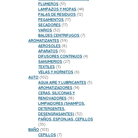
51
PLUMEROS
51
productos
44
LAMPAZOS Y MOPAS
44
12
productos
PALAS DE RESIDUOS
12
17
productos
PEGAMENTOS
17
17
productos
SECADORES
17
52
productos
VARIOS
52
productos
7
BALDES CENTRIFUGOS
7
59
productos
AROMATIZANTES
59
8
productos
AEROSOLES
8
10
productos
APARATOS
10
productos
4
DIFUSORES CONTINUOS
4
27
productos
SAHUMERIOS
27
3
productos
TEXTILES
3
productos
6
VELAS Y HORNITOS
6
102
productos
AUTO
102
productos
5
AGUA AIRE Y LUBRICANTES
5
14
productos
AROMATIZADORES
14
productos
CERAS, SILICONAS Y
18
RENOVADORES
18
productos
LIMPIADORES (SHAMPOS,
DETERGENTES,
32
DESENGRASANTES)
32
productos
PAÑOS, ESPONJAS, CEPILLOS
35
35
productos
103
BAÑO
103
productos
7
CEPILLOS
7