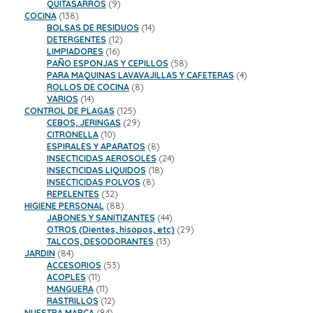
9
productos
QUITASARROS
9
138
productos
COCINA
138
productos
14
BOLSAS DE RESIDUOS
14
12
productos
DETERGENTES
12
16
productos
LIMPIADORES
16
productos
58
PAÑO ESPONJAS Y CEPILLOS
58
productos
4
PARA MAQUINAS LAVAVAJILLAS Y CAFETERAS
4
8
productos
ROLLOS DE COCINA
8
14
productos
VARIOS
14
productos
125
CONTROL DE PLAGAS
125
productos
29
CEBOS, JERINGAS
29
10
productos
CITRONELLA
10
productos
8
ESPIRALES Y APARATOS
8
productos
24
INSECTICIDAS AEROSOLES
24
18
productos
INSECTICIDAS LIQUIDOS
18
8
productos
INSECTICIDAS POLVOS
8
32
productos
REPELENTES
32
productos
88
HIGIENE PERSONAL
88
productos
44
JABONES Y SANITIZANTES
44
productos
29
OTROS (Dientes, hisopos, etc)
29
13
productos
TALCOS, DESODORANTES
13
84
productos
JARDIN
84
productos
53
ACCESORIOS
53
11
productos
ACOPLES
11
productos
11
MANGUERA
11
productos
12
RASTRILLOS
12
84
productos
NUESTRA MARCA
84