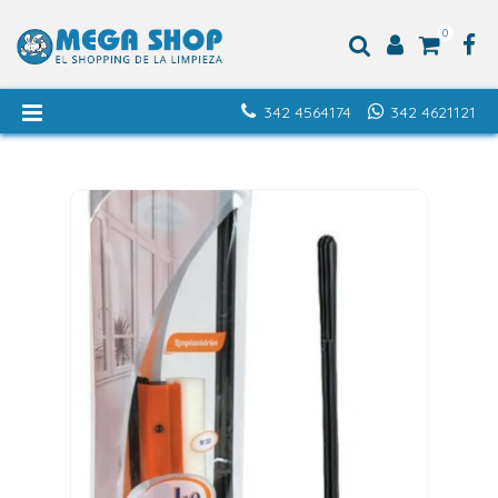
0
342 4564174
342 4621121