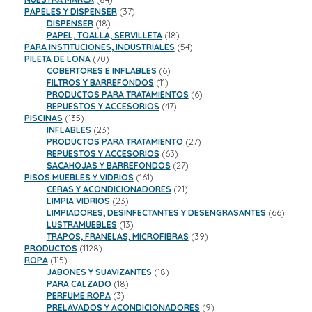
productos
37
PAPELES Y DISPENSER
37
18
productos
DISPENSER
18
productos
18
PAPEL, TOALLA, SERVILLETA
18
productos
54
PARA INSTITUCIONES, INDUSTRIALES
54
70
productos
PILETA DE LONA
70
productos
6
COBERTORES E INFLABLES
6
11
productos
FILTROS Y BARREFONDOS
11
productos
6
PRODUCTOS PARA TRATAMIENTOS
6
47
productos
REPUESTOS Y ACCESORIOS
47
135
productos
PISCINAS
135
productos
23
INFLABLES
23
productos
27
PRODUCTOS PARA TRATAMIENTO
27
63
productos
REPUESTOS Y ACCESORIOS
63
productos
27
SACAHOJAS Y BARREFONDOS
27
161
productos
PISOS MUEBLES Y VIDRIOS
161
productos
21
CERAS Y ACONDICIONADORES
21
23
productos
LIMPIA VIDRIOS
23
productos
66
LIMPIADORES, DESINFECTANTES Y DESENGRASANTES
66
13
product
LUSTRAMUEBLES
13
productos
39
TRAPOS, FRANELAS, MICROFIBRAS
39
1128
productos
PRODUCTOS
1128
115
productos
ROPA
115
productos
18
JABONES Y SUAVIZANTES
18
18
productos
PARA CALZADO
18
3
productos
PERFUME ROPA
3
productos
9
PRELAVADOS Y ACONDICIONADORES
9