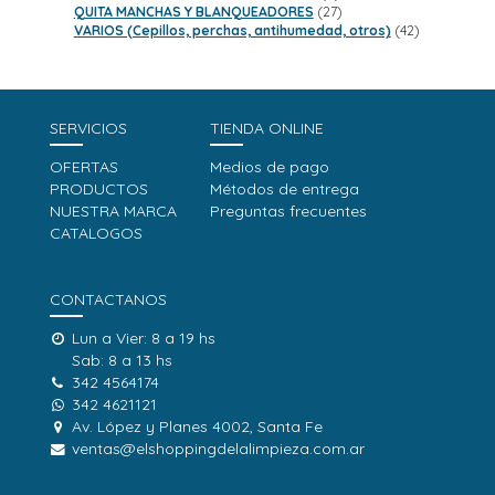
productos
27
QUITA MANCHAS Y BLANQUEADORES
27
productos
42
VARIOS (Cepillos, perchas, antihumedad, otros)
42
productos
SERVICIOS
TIENDA ONLINE
OFERTAS
Medios de pago
PRODUCTOS
Métodos de entrega
NUESTRA MARCA
Preguntas frecuentes
CATALOGOS
CONTACTANOS
Lun a Vier: 8 a 19 hs
Sab: 8 a 13 hs
342 4564174
342 4621121
Av. López y Planes 4002, Santa Fe
ventas@elshoppingdelalimpieza.com.ar