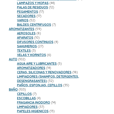
44
productos
LAMPAZOS Y MOPAS
44
12
productos
PALAS DE RESIDUOS
12
17
productos
PEGAMENTOS
17
17
productos
SECADORES
17
52
productos
VARIOS
52
productos
7
BALDES CENTRIFUGOS
7
59
productos
AROMATIZANTES
59
8
productos
AEROSOLES
8
10
productos
APARATOS
10
productos
4
DIFUSORES CONTINUOS
4
27
productos
SAHUMERIOS
27
3
productos
TEXTILES
3
productos
6
VELAS Y HORNITOS
6
102
productos
AUTO
102
productos
5
AGUA AIRE Y LUBRICANTES
5
14
productos
AROMATIZADORES
14
productos
18
CERAS, SILICONAS Y RENOVADORES
18
productos
LIMPIADORES (SHAMPOS, DETERGENTES,
32
DESENGRASANTES)
32
productos
35
PAÑOS, ESPONJAS, CEPILLOS
35
103
productos
BAÑO
103
productos
7
CEPILLOS
7
productos
4
ESCOBILLAS
4
productos
14
FRAGANCIA INODORO
14
37
productos
LIMPIADORES
37
productos
13
PAPELES HIGIENICOS
13