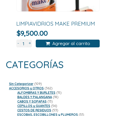
LIMPIAVIDRIOS MAKE PREMIUM
$
9,500.00
+
-
Agregar al carrito
CATEGORÍAS
109
Sin Categorizar
109
productos
362
ACCESORIOS y OTROS
362
productos
15
ALFOMBRAS Y BURLETES
15
18
productos
BALDES Y PALANGANA
18
13
productos
CABOS Y SOPAPAS
13
productos
56
CEPILLOS y GUANTES
56
productos
53
CESTOS DE RESIDUOS
53
productos
51
ESCOBAS, ESCOBILLONES y PLUMEROS
51