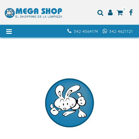
0
342 4564174
342 4621121