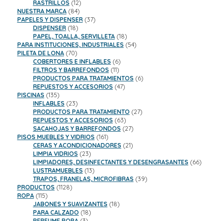
productos
12
RASTRILLOS
12
84
productos
NUESTRA MARCA
84
productos
37
PAPELES Y DISPENSER
37
18
productos
DISPENSER
18
productos
18
PAPEL, TOALLA, SERVILLETA
18
productos
54
PARA INSTITUCIONES, INDUSTRIALES
54
70
productos
PILETA DE LONA
70
productos
6
COBERTORES E INFLABLES
6
11
productos
FILTROS Y BARREFONDOS
11
productos
6
PRODUCTOS PARA TRATAMIENTOS
6
47
productos
REPUESTOS Y ACCESORIOS
47
135
productos
PISCINAS
135
productos
23
INFLABLES
23
productos
27
PRODUCTOS PARA TRATAMIENTO
27
63
productos
REPUESTOS Y ACCESORIOS
63
productos
27
SACAHOJAS Y BARREFONDOS
27
161
productos
PISOS MUEBLES Y VIDRIOS
161
productos
21
CERAS Y ACONDICIONADORES
21
23
productos
LIMPIA VIDRIOS
23
productos
66
LIMPIADORES, DESINFECTANTES Y DESENGRASANTES
66
13
product
LUSTRAMUEBLES
13
productos
39
TRAPOS, FRANELAS, MICROFIBRAS
39
1128
productos
PRODUCTOS
1128
115
productos
ROPA
115
productos
18
JABONES Y SUAVIZANTES
18
18
productos
PARA CALZADO
18
3
productos
PERFUME ROPA
3