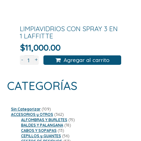
LIMPIAVIDRIOS CON SPRAY 3 EN
1 LAFFITTE
$
11,000.00
+
-
Agregar al carrito
CATEGORÍAS
109
Sin Categorizar
109
productos
362
ACCESORIOS y OTROS
362
productos
15
ALFOMBRAS Y BURLETES
15
18
productos
BALDES Y PALANGANA
18
13
productos
CABOS Y SOPAPAS
13
productos
56
CEPILLOS y GUANTES
56
productos
53