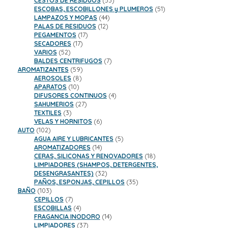
CESTOS DE RESIDUOS
53
productos
51
ESCOBAS, ESCOBILLONES y PLUMEROS
51
44
productos
LAMPAZOS Y MOPAS
44
12
productos
PALAS DE RESIDUOS
12
17
productos
PEGAMENTOS
17
17
productos
SECADORES
17
52
productos
VARIOS
52
productos
7
BALDES CENTRIFUGOS
7
59
productos
AROMATIZANTES
59
8
productos
AEROSOLES
8
10
productos
APARATOS
10
productos
4
DIFUSORES CONTINUOS
4
27
productos
SAHUMERIOS
27
3
productos
TEXTILES
3
productos
6
VELAS Y HORNITOS
6
102
productos
AUTO
102
productos
5
AGUA AIRE Y LUBRICANTES
5
14
productos
AROMATIZADORES
14
productos
18
CERAS, SILICONAS Y RENOVADORES
18
productos
LIMPIADORES (SHAMPOS, DETERGENTES,
32
DESENGRASANTES)
32
productos
35
PAÑOS, ESPONJAS, CEPILLOS
35
103
productos
BAÑO
103
productos
7
CEPILLOS
7
productos
4
ESCOBILLAS
4
productos
14
FRAGANCIA INODORO
14
37
productos
LIMPIADORES
37