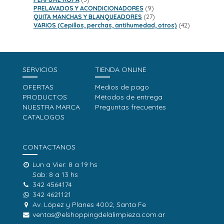
productos
9
PRELAVADOS Y ACONDICIONADORES
9
productos
27
QUITA MANCHAS Y BLANQUEADORES
27
productos
42
VARIOS (Cepillos, perchas, antihumedad, otros)
42
productos
SERVICIOS
TIENDA ONLINE
OFERTAS
Medios de pago
PRODUCTOS
Métodos de entrega
NUESTRA MARCA
Preguntas frecuentes
CATALOGOS
CONTACTANOS
Lun a Vier: 8 a 19 hs
Sab: 8 a 13 hs
342 4564174
342 4621121
Av. López y Planes 4002, Santa Fe
ventas@elshoppingdelalimpieza.com.ar