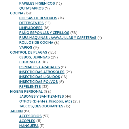
productos
13
PAPELES HIGIENICOS
13
9
productos
QUITASARROS
9
138
productos
COCINA
138
productos
14
BOLSAS DE RESIDUOS
14
12
productos
DETERGENTES
12
16
productos
LIMPIADORES
16
productos
58
PAÑO ESPONJAS Y CEPILLOS
58
productos
4
PARA MAQUINAS LAVAVAJILLAS Y CAFETERAS
4
8
productos
ROLLOS DE COCINA
8
14
productos
VARIOS
14
productos
125
CONTROL DE PLAGAS
125
productos
29
CEBOS, JERINGAS
29
10
productos
CITRONELLA
10
productos
8
ESPIRALES Y APARATOS
8
productos
24
INSECTICIDAS AEROSOLES
24
18
productos
INSECTICIDAS LIQUIDOS
18
8
productos
INSECTICIDAS POLVOS
8
32
productos
REPELENTES
32
productos
88
HIGIENE PERSONAL
88
productos
44
JABONES Y SANITIZANTES
44
productos
29
OTROS (Dientes, hisopos, etc)
29
13
productos
TALCOS, DESODORANTES
13
84
productos
JARDIN
84
productos
53
ACCESORIOS
53
11
productos
ACOPLES
11
productos
11
MANGUERA
11