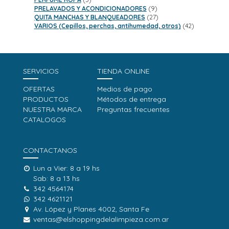
productos
9
PRELAVADOS Y ACONDICIONADORES
9
productos
27
QUITA MANCHAS Y BLANQUEADORES
27
productos
42
VARIOS (Cepillos, perchas, antihumedad, otros)
42
productos
SERVICIOS
TIENDA ONLINE
OFERTAS
Medios de pago
PRODUCTOS
Métodos de entrega
NUESTRA MARCA
Preguntas frecuentes
CATALOGOS
CONTACTANOS
Lun a Vier: 8 a 19 hs
Sab: 8 a 13 hs
342 4564174
342 4621121
Av. López y Planes 4002, Santa Fe
ventas@elshoppingdelalimpieza.com.ar