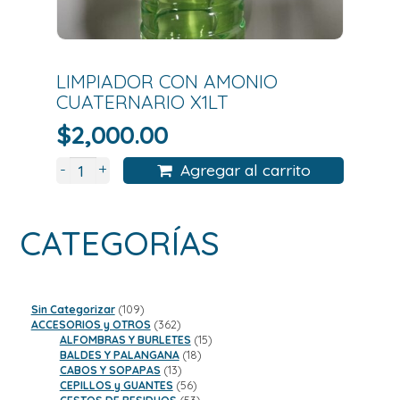
LIMPIADOR CON AMONIO
CUATERNARIO X1LT
$
2,000.00
+
-
Agregar al carrito
CATEGORÍAS
109
Sin Categorizar
109
productos
362
ACCESORIOS y OTROS
362
productos
15
ALFOMBRAS Y BURLETES
15
18
productos
BALDES Y PALANGANA
18
13
productos
CABOS Y SOPAPAS
13
productos
56
CEPILLOS y GUANTES
56
productos
53