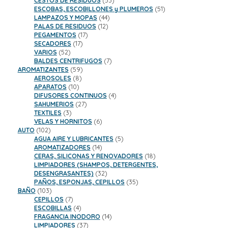
CESTOS DE RESIDUOS
53
productos
51
ESCOBAS, ESCOBILLONES y PLUMEROS
51
44
productos
LAMPAZOS Y MOPAS
44
12
productos
PALAS DE RESIDUOS
12
17
productos
PEGAMENTOS
17
17
productos
SECADORES
17
52
productos
VARIOS
52
productos
7
BALDES CENTRIFUGOS
7
59
productos
AROMATIZANTES
59
8
productos
AEROSOLES
8
10
productos
APARATOS
10
productos
4
DIFUSORES CONTINUOS
4
27
productos
SAHUMERIOS
27
3
productos
TEXTILES
3
productos
6
VELAS Y HORNITOS
6
102
productos
AUTO
102
productos
5
AGUA AIRE Y LUBRICANTES
5
14
productos
AROMATIZADORES
14
productos
18
CERAS, SILICONAS Y RENOVADORES
18
productos
LIMPIADORES (SHAMPOS, DETERGENTES,
32
DESENGRASANTES)
32
productos
35
PAÑOS, ESPONJAS, CEPILLOS
35
103
productos
BAÑO
103
productos
7
CEPILLOS
7
productos
4
ESCOBILLAS
4
productos
14
FRAGANCIA INODORO
14
37
productos
LIMPIADORES
37