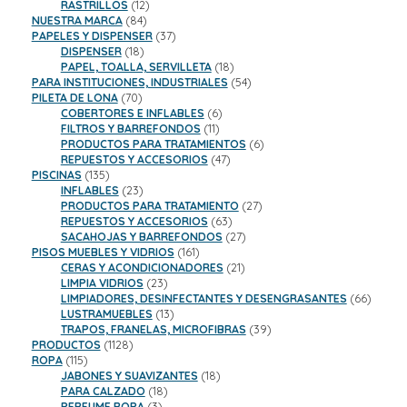
productos
12
RASTRILLOS
12
84
productos
NUESTRA MARCA
84
productos
37
PAPELES Y DISPENSER
37
18
productos
DISPENSER
18
productos
18
PAPEL, TOALLA, SERVILLETA
18
productos
54
PARA INSTITUCIONES, INDUSTRIALES
54
70
productos
PILETA DE LONA
70
productos
6
COBERTORES E INFLABLES
6
11
productos
FILTROS Y BARREFONDOS
11
productos
6
PRODUCTOS PARA TRATAMIENTOS
6
47
productos
REPUESTOS Y ACCESORIOS
47
135
productos
PISCINAS
135
productos
23
INFLABLES
23
productos
27
PRODUCTOS PARA TRATAMIENTO
27
63
productos
REPUESTOS Y ACCESORIOS
63
productos
27
SACAHOJAS Y BARREFONDOS
27
161
productos
PISOS MUEBLES Y VIDRIOS
161
productos
21
CERAS Y ACONDICIONADORES
21
23
productos
LIMPIA VIDRIOS
23
productos
66
LIMPIADORES, DESINFECTANTES Y DESENGRASANTES
66
13
product
LUSTRAMUEBLES
13
productos
39
TRAPOS, FRANELAS, MICROFIBRAS
39
1128
productos
PRODUCTOS
1128
115
productos
ROPA
115
productos
18
JABONES Y SUAVIZANTES
18
18
productos
PARA CALZADO
18
3
productos
PERFUME ROPA
3