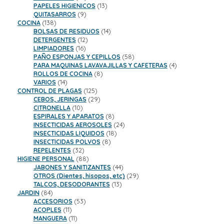
productos
13
PAPELES HIGIENICOS
13
9
productos
QUITASARROS
9
138
productos
COCINA
138
productos
14
BOLSAS DE RESIDUOS
14
12
productos
DETERGENTES
12
16
productos
LIMPIADORES
16
productos
58
PAÑO ESPONJAS Y CEPILLOS
58
productos
4
PARA MAQUINAS LAVAVAJILLAS Y CAFETERAS
4
8
productos
ROLLOS DE COCINA
8
14
productos
VARIOS
14
productos
125
CONTROL DE PLAGAS
125
productos
29
CEBOS, JERINGAS
29
10
productos
CITRONELLA
10
productos
8
ESPIRALES Y APARATOS
8
productos
24
INSECTICIDAS AEROSOLES
24
18
productos
INSECTICIDAS LIQUIDOS
18
8
productos
INSECTICIDAS POLVOS
8
32
productos
REPELENTES
32
productos
88
HIGIENE PERSONAL
88
productos
44
JABONES Y SANITIZANTES
44
productos
29
OTROS (Dientes, hisopos, etc)
29
13
productos
TALCOS, DESODORANTES
13
84
productos
JARDIN
84
productos
53
ACCESORIOS
53
11
productos
ACOPLES
11
productos
11
MANGUERA
11