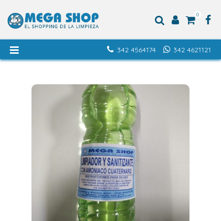
0
342 4564174
342 4621121