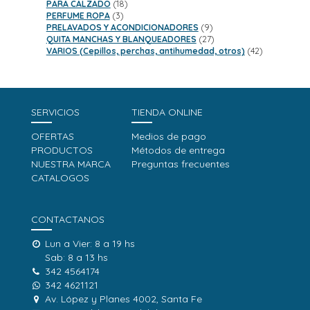
18
productos
PARA CALZADO
18
3
productos
PERFUME ROPA
3
productos
9
PRELAVADOS Y ACONDICIONADORES
9
productos
27
QUITA MANCHAS Y BLANQUEADORES
27
productos
42
VARIOS (Cepillos, perchas, antihumedad, otros)
42
productos
SERVICIOS
TIENDA ONLINE
OFERTAS
Medios de pago
PRODUCTOS
Métodos de entrega
NUESTRA MARCA
Preguntas frecuentes
CATALOGOS
CONTACTANOS
Lun a Vier: 8 a 19 hs
Sab: 8 a 13 hs
342 4564174
342 4621121
Av. López y Planes 4002, Santa Fe