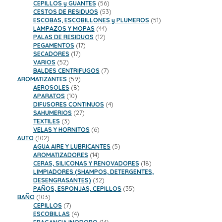
productos
56
CEPILLOS y GUANTES
56
productos
53
CESTOS DE RESIDUOS
53
productos
51
ESCOBAS, ESCOBILLONES y PLUMEROS
51
44
productos
LAMPAZOS Y MOPAS
44
12
productos
PALAS DE RESIDUOS
12
17
productos
PEGAMENTOS
17
17
productos
SECADORES
17
52
productos
VARIOS
52
productos
7
BALDES CENTRIFUGOS
7
59
productos
AROMATIZANTES
59
8
productos
AEROSOLES
8
10
productos
APARATOS
10
productos
4
DIFUSORES CONTINUOS
4
27
productos
SAHUMERIOS
27
3
productos
TEXTILES
3
productos
6
VELAS Y HORNITOS
6
102
productos
AUTO
102
productos
5
AGUA AIRE Y LUBRICANTES
5
14
productos
AROMATIZADORES
14
productos
18
CERAS, SILICONAS Y RENOVADORES
18
productos
LIMPIADORES (SHAMPOS, DETERGENTES,
32
DESENGRASANTES)
32
productos
35
PAÑOS, ESPONJAS, CEPILLOS
35
103
productos
BAÑO
103
productos
7
CEPILLOS
7
productos
4
ESCOBILLAS
4
productos
14