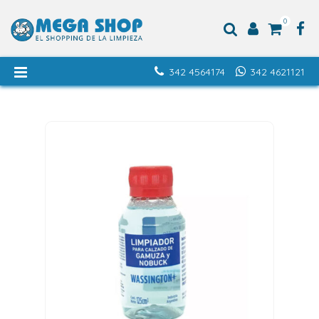
0
342 4564174
342 4621121