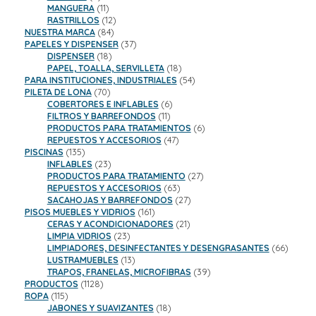
productos
11
MANGUERA
11
productos
12
RASTRILLOS
12
84
productos
NUESTRA MARCA
84
productos
37
PAPELES Y DISPENSER
37
18
productos
DISPENSER
18
productos
18
PAPEL, TOALLA, SERVILLETA
18
productos
54
PARA INSTITUCIONES, INDUSTRIALES
54
70
productos
PILETA DE LONA
70
productos
6
COBERTORES E INFLABLES
6
11
productos
FILTROS Y BARREFONDOS
11
productos
6
PRODUCTOS PARA TRATAMIENTOS
6
47
productos
REPUESTOS Y ACCESORIOS
47
135
productos
PISCINAS
135
productos
23
INFLABLES
23
productos
27
PRODUCTOS PARA TRATAMIENTO
27
63
productos
REPUESTOS Y ACCESORIOS
63
productos
27
SACAHOJAS Y BARREFONDOS
27
161
productos
PISOS MUEBLES Y VIDRIOS
161
productos
21
CERAS Y ACONDICIONADORES
21
23
productos
LIMPIA VIDRIOS
23
productos
66
LIMPIADORES, DESINFECTANTES Y DESENGRASANTES
66
13
product
LUSTRAMUEBLES
13
productos
39
TRAPOS, FRANELAS, MICROFIBRAS
39
1128
productos
PRODUCTOS
1128
115
productos
ROPA
115
productos
18
JABONES Y SUAVIZANTES
18