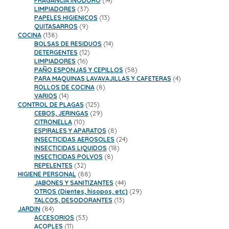
FRAGANCIA INODORO
14
37
productos
LIMPIADORES
37
productos
13
PAPELES HIGIENICOS
13
9
productos
QUITASARROS
9
138
productos
COCINA
138
productos
14
BOLSAS DE RESIDUOS
14
12
productos
DETERGENTES
12
16
productos
LIMPIADORES
16
productos
58
PAÑO ESPONJAS Y CEPILLOS
58
productos
4
PARA MAQUINAS LAVAVAJILLAS Y CAFETERAS
4
8
productos
ROLLOS DE COCINA
8
14
productos
VARIOS
14
productos
125
CONTROL DE PLAGAS
125
productos
29
CEBOS, JERINGAS
29
10
productos
CITRONELLA
10
productos
8
ESPIRALES Y APARATOS
8
productos
24
INSECTICIDAS AEROSOLES
24
18
productos
INSECTICIDAS LIQUIDOS
18
8
productos
INSECTICIDAS POLVOS
8
32
productos
REPELENTES
32
productos
88
HIGIENE PERSONAL
88
productos
44
JABONES Y SANITIZANTES
44
productos
29
OTROS (Dientes, hisopos, etc)
29
13
productos
TALCOS, DESODORANTES
13
84
productos
JARDIN
84
productos
53
ACCESORIOS
53
11
productos
ACOPLES
11