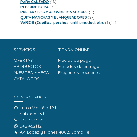
18
productos
PARA CALZADO
18
3
productos
PERFUME ROPA
3
productos
9
PRELAVADOS Y ACONDICIONADORES
9
productos
27
QUITA MANCHAS Y BLANQUEADORES
27
productos
42
VARIOS (Cepillos, perchas, antihumedad, otros)
42
productos
SERVICIOS
TIENDA ONLINE
OFERTAS
Medios de pago
PRODUCTOS
Métodos de entrega
NUESTRA MARCA
Preguntas frecuentes
CATALOGOS
CONTACTANOS
Lun a Vier: 8 a 19 hs
Sab: 8 a 13 hs
342 4564174
342 4621121
Av. López y Planes 4002, Santa Fe