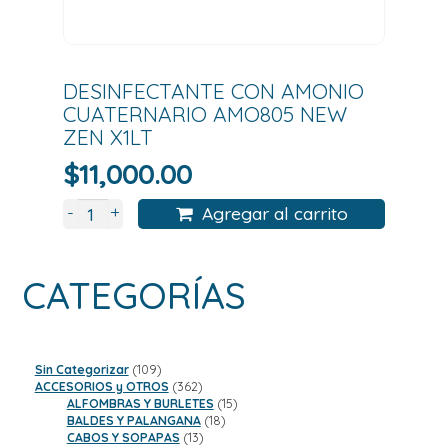
DESINFECTANTE CON AMONIO
CUATERNARIO AMO805 NEW
ZEN X1LT
$
11,000.00
+
-
Agregar al carrito
CATEGORÍAS
109
Sin Categorizar
109
productos
362
ACCESORIOS y OTROS
362
productos
15
ALFOMBRAS Y BURLETES
15
18
productos
BALDES Y PALANGANA
18
13
productos
CABOS Y SOPAPAS
13