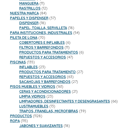
productos
11
MANGUERA
11
productos
12
RASTRILLOS
12
84
productos
NUESTRA MARCA
84
productos
37
PAPELES Y DISPENSER
37
18
productos
DISPENSER
18
productos
18
PAPEL, TOALLA, SERVILLETA
18
productos
54
PARA INSTITUCIONES, INDUSTRIALES
54
70
productos
PILETA DE LONA
70
productos
6
COBERTORES E INFLABLES
6
11
productos
FILTROS Y BARREFONDOS
11
productos
6
PRODUCTOS PARA TRATAMIENTOS
6
47
productos
REPUESTOS Y ACCESORIOS
47
135
productos
PISCINAS
135
productos
23
INFLABLES
23
productos
27
PRODUCTOS PARA TRATAMIENTO
27
63
productos
REPUESTOS Y ACCESORIOS
63
productos
27
SACAHOJAS Y BARREFONDOS
27
161
productos
PISOS MUEBLES Y VIDRIOS
161
productos
21
CERAS Y ACONDICIONADORES
21
23
productos
LIMPIA VIDRIOS
23
productos
66
LIMPIADORES, DESINFECTANTES Y DESENGRASANTES
66
13
product
LUSTRAMUEBLES
13
productos
39
TRAPOS, FRANELAS, MICROFIBRAS
39
1128
productos
PRODUCTOS
1128
115
productos
ROPA
115
productos
18
JABONES Y SUAVIZANTES
18