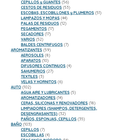
productos
56
CEPILLOS y GUANTES
56
productos
53
CESTOS DE RESIDUOS
53
productos
51
ESCOBAS, ESCOBILLONES y PLUMEROS
51
44
productos
LAMPAZOS Y MOPAS
44
12
productos
PALAS DE RESIDUOS
12
17
productos
PEGAMENTOS
17
17
productos
SECADORES
17
52
productos
VARIOS
52
productos
7
BALDES CENTRIFUGOS
7
59
productos
AROMATIZANTES
59
8
productos
AEROSOLES
8
10
productos
APARATOS
10
productos
4
DIFUSORES CONTINUOS
4
27
productos
SAHUMERIOS
27
3
productos
TEXTILES
3
productos
6
VELAS Y HORNITOS
6
102
productos
AUTO
102
productos
5
AGUA AIRE Y LUBRICANTES
5
14
productos
AROMATIZADORES
14
productos
18
CERAS, SILICONAS Y RENOVADORES
18
productos
LIMPIADORES (SHAMPOS, DETERGENTES,
32
DESENGRASANTES)
32
productos
35
PAÑOS, ESPONJAS, CEPILLOS
35
103
productos
BAÑO
103
productos
7
CEPILLOS
7
productos
4
ESCOBILLAS
4
productos
14