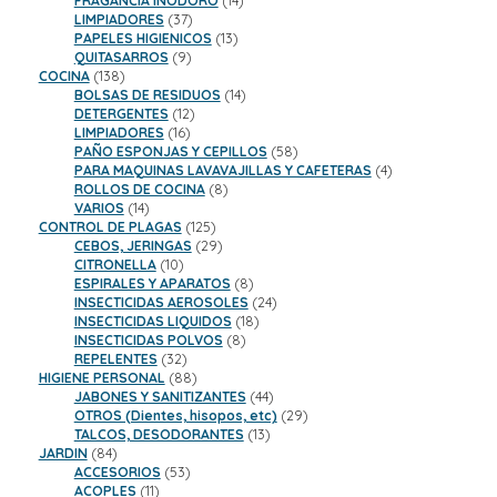
FRAGANCIA INODORO
14
37
productos
LIMPIADORES
37
productos
13
PAPELES HIGIENICOS
13
9
productos
QUITASARROS
9
138
productos
COCINA
138
productos
14
BOLSAS DE RESIDUOS
14
12
productos
DETERGENTES
12
16
productos
LIMPIADORES
16
productos
58
PAÑO ESPONJAS Y CEPILLOS
58
productos
4
PARA MAQUINAS LAVAVAJILLAS Y CAFETERAS
4
8
productos
ROLLOS DE COCINA
8
14
productos
VARIOS
14
productos
125
CONTROL DE PLAGAS
125
productos
29
CEBOS, JERINGAS
29
10
productos
CITRONELLA
10
productos
8
ESPIRALES Y APARATOS
8
productos
24
INSECTICIDAS AEROSOLES
24
18
productos
INSECTICIDAS LIQUIDOS
18
8
productos
INSECTICIDAS POLVOS
8
32
productos
REPELENTES
32
productos
88
HIGIENE PERSONAL
88
productos
44
JABONES Y SANITIZANTES
44
productos
29
OTROS (Dientes, hisopos, etc)
29
13
productos
TALCOS, DESODORANTES
13
84
productos
JARDIN
84
productos
53
ACCESORIOS
53
11
productos
ACOPLES
11