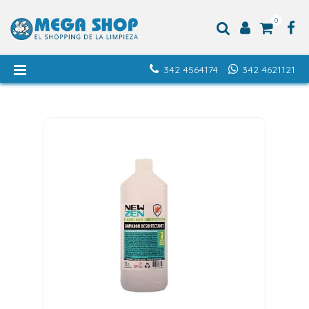
0
342 4564174
342 4621121