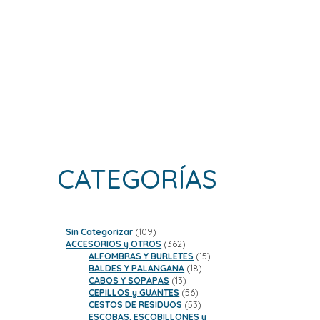
CATEGORÍAS
109
Sin Categorizar
109
productos
362
ACCESORIOS y OTROS
362
productos
15
ALFOMBRAS Y BURLETES
15
18
productos
BALDES Y PALANGANA
18
13
productos
CABOS Y SOPAPAS
13
productos
56
CEPILLOS y GUANTES
56
productos
53
CESTOS DE RESIDUOS
53
productos
ESCOBAS, ESCOBILLONES y