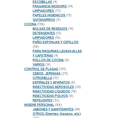
productos
4
ESCOBILLAS
4
productos
14
FRAGANCIA INODORO
14
37
productos
LIMPIADORES
37
productos
13
PAPELES HIGIENICOS
13
9
productos
QUITASARROS
9
138
productos
COCINA
138
productos
14
BOLSAS DE RESIDUOS
14
12
productos
DETERGENTES
12
16
productos
LIMPIADORES
16
productos
PAÑO ESPONJAS Y CEPILLOS
58
58
productos
PARA MAQUINAS LAVAVAJILLAS
4
Y CAFETERAS
4
productos
8
ROLLOS DE COCINA
8
14
productos
VARIOS
14
productos
125
CONTROL DE PLAGAS
125
productos
29
CEBOS, JERINGAS
29
10
productos
CITRONELLA
10
productos
8
ESPIRALES Y APARATOS
8
productos
24
INSECTICIDAS AEROSOLES
24
18
productos
INSECTICIDAS LIQUIDOS
18
8
productos
INSECTICIDAS POLVOS
8
32
productos
REPELENTES
32
productos
88
HIGIENE PERSONAL
88
productos
44
JABONES Y SANITIZANTES
44
productos
OTROS (Dientes, hisopos, etc)
29