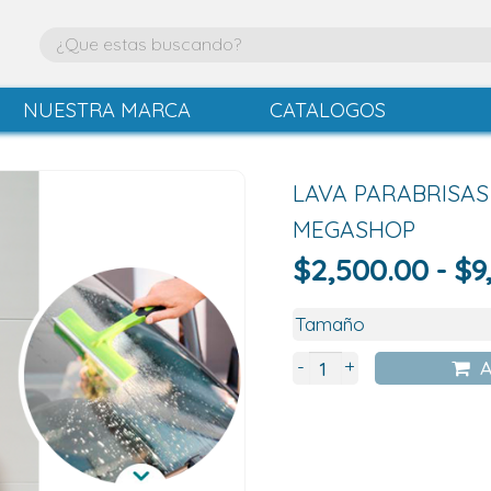
NUESTRA MARCA
CATALOGOS
LAVA PARABRISAS
MEGASHOP
$
2,500.00
-
$
9
+
-
A