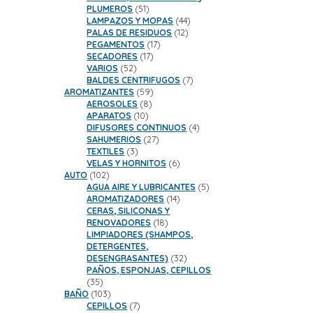
51
PLUMEROS
51
productos
44
LAMPAZOS Y MOPAS
44
12
productos
PALAS DE RESIDUOS
12
17
productos
PEGAMENTOS
17
17
productos
SECADORES
17
52
productos
VARIOS
52
productos
7
BALDES CENTRIFUGOS
7
59
productos
AROMATIZANTES
59
8
productos
AEROSOLES
8
10
productos
APARATOS
10
productos
4
DIFUSORES CONTINUOS
4
27
productos
SAHUMERIOS
27
3
productos
TEXTILES
3
productos
6
VELAS Y HORNITOS
6
102
productos
AUTO
102
productos
5
AGUA AIRE Y LUBRICANTES
5
14
productos
AROMATIZADORES
14
productos
CERAS, SILICONAS Y
18
RENOVADORES
18
productos
LIMPIADORES (SHAMPOS,
DETERGENTES,
32
DESENGRASANTES)
32
productos
PAÑOS, ESPONJAS, CEPILLOS
35
35
productos
103
BAÑO
103
productos
7
CEPILLOS
7