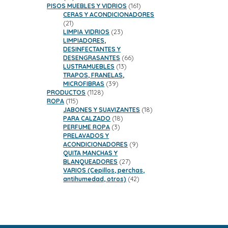
productos
161
PISOS MUEBLES Y VIDRIOS
161
productos
CERAS Y ACONDICIONADORES
21
21
productos
23
LIMPIA VIDRIOS
23
productos
LIMPIADORES,
DESINFECTANTES Y
66
DESENGRASANTES
66
13
productos
LUSTRAMUEBLES
13
productos
TRAPOS, FRANELAS,
39
MICROFIBRAS
39
1128
productos
PRODUCTOS
1128
115
productos
ROPA
115
productos
18
JABONES Y SUAVIZANTES
18
18
productos
PARA CALZADO
18
3
productos
PERFUME ROPA
3
productos
PRELAVADOS Y
9
ACONDICIONADORES
9
productos
QUITA MANCHAS Y
27
BLANQUEADORES
27
productos
VARIOS (Cepillos, perchas,
42
antihumedad, otros)
42
productos