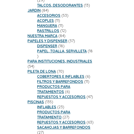
29
productos
13
TALCOS, DESODORANTES
13
84
productos
JARDIN
84
productos
53
ACCESORIOS
53
11
productos
ACOPLES
11
productos
11
MANGUERA
11
productos
12
RASTRILLOS
12
84
productos
NUESTRA MARCA
84
productos
37
PAPELES Y DISPENSER
37
18
productos
DISPENSER
18
productos
PAPEL, TOALLA, SERVILLETA
18
18
productos
PARA INSTITUCIONES, INDUSTRIALES
54
54
productos
70
PILETA DE LONA
70
productos
6
COBERTORES E INFLABLES
6
11
productos
FILTROS Y BARREFONDOS
11
productos
PRODUCTOS PARA
6
TRATAMIENTOS
6
productos
47
REPUESTOS Y ACCESORIOS
47
135
productos
PISCINAS
135
productos
23
INFLABLES
23
productos
PRODUCTOS PARA
27
TRATAMIENTO
27
productos
63
REPUESTOS Y ACCESORIOS
63
productos
SACAHOJAS Y BARREFONDOS
27
27