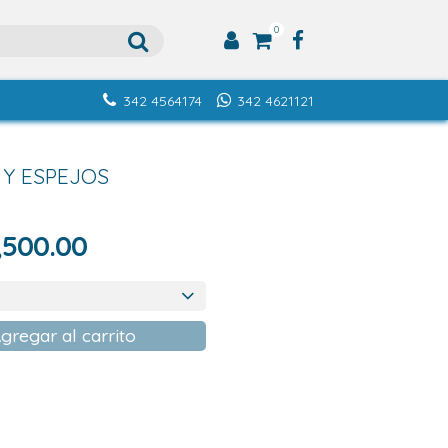
0
342 4564174
342 4621121
 Y ESPEJOS
Rango
,500.00
de
precios:
desde
gregar al carrito
$2,500.00
hasta
$9,500.00