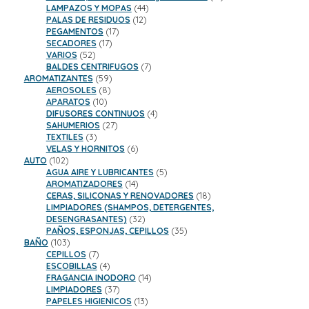
44
productos
LAMPAZOS Y MOPAS
44
12
productos
PALAS DE RESIDUOS
12
17
productos
PEGAMENTOS
17
17
productos
SECADORES
17
52
productos
VARIOS
52
productos
7
BALDES CENTRIFUGOS
7
59
productos
AROMATIZANTES
59
8
productos
AEROSOLES
8
10
productos
APARATOS
10
productos
4
DIFUSORES CONTINUOS
4
27
productos
SAHUMERIOS
27
3
productos
TEXTILES
3
productos
6
VELAS Y HORNITOS
6
102
productos
AUTO
102
productos
5
AGUA AIRE Y LUBRICANTES
5
14
productos
AROMATIZADORES
14
productos
18
CERAS, SILICONAS Y RENOVADORES
18
productos
LIMPIADORES (SHAMPOS, DETERGENTES,
32
DESENGRASANTES)
32
productos
35
PAÑOS, ESPONJAS, CEPILLOS
35
103
productos
BAÑO
103
productos
7
CEPILLOS
7
productos
4
ESCOBILLAS
4
productos
14
FRAGANCIA INODORO
14
37
productos
LIMPIADORES
37
productos
13
PAPELES HIGIENICOS
13