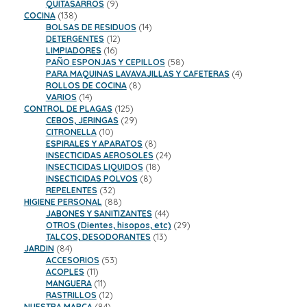
9
productos
QUITASARROS
9
138
productos
COCINA
138
productos
14
BOLSAS DE RESIDUOS
14
12
productos
DETERGENTES
12
16
productos
LIMPIADORES
16
productos
58
PAÑO ESPONJAS Y CEPILLOS
58
productos
4
PARA MAQUINAS LAVAVAJILLAS Y CAFETERAS
4
8
productos
ROLLOS DE COCINA
8
14
productos
VARIOS
14
productos
125
CONTROL DE PLAGAS
125
productos
29
CEBOS, JERINGAS
29
10
productos
CITRONELLA
10
productos
8
ESPIRALES Y APARATOS
8
productos
24
INSECTICIDAS AEROSOLES
24
18
productos
INSECTICIDAS LIQUIDOS
18
8
productos
INSECTICIDAS POLVOS
8
32
productos
REPELENTES
32
productos
88
HIGIENE PERSONAL
88
productos
44
JABONES Y SANITIZANTES
44
productos
29
OTROS (Dientes, hisopos, etc)
29
13
productos
TALCOS, DESODORANTES
13
84
productos
JARDIN
84
productos
53
ACCESORIOS
53
11
productos
ACOPLES
11
productos
11
MANGUERA
11
productos
12
RASTRILLOS
12
84
productos
NUESTRA MARCA
84