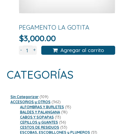
PEGAMENTO LA GOTITA
$
3,000.00
+
-
Agregar al carrito
CATEGORÍAS
109
Sin Categorizar
109
productos
362
ACCESORIOS y OTROS
362
productos
15
ALFOMBRAS Y BURLETES
15
18
productos
BALDES Y PALANGANA
18
13
productos
CABOS Y SOPAPAS
13
productos
56
CEPILLOS y GUANTES
56
productos
53
CESTOS DE RESIDUOS
53
productos
51
ESCOBAS, ESCOBILLONES y PLUMEROS
51