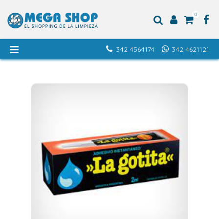
0
342 4564174
342 4621121