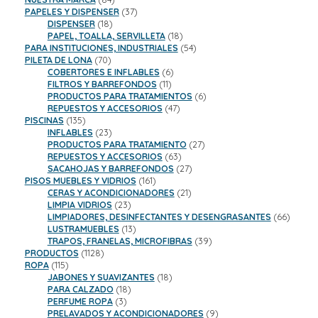
productos
37
PAPELES Y DISPENSER
37
18
productos
DISPENSER
18
productos
18
PAPEL, TOALLA, SERVILLETA
18
productos
54
PARA INSTITUCIONES, INDUSTRIALES
54
70
productos
PILETA DE LONA
70
productos
6
COBERTORES E INFLABLES
6
11
productos
FILTROS Y BARREFONDOS
11
productos
6
PRODUCTOS PARA TRATAMIENTOS
6
47
productos
REPUESTOS Y ACCESORIOS
47
135
productos
PISCINAS
135
productos
23
INFLABLES
23
productos
27
PRODUCTOS PARA TRATAMIENTO
27
63
productos
REPUESTOS Y ACCESORIOS
63
productos
27
SACAHOJAS Y BARREFONDOS
27
161
productos
PISOS MUEBLES Y VIDRIOS
161
productos
21
CERAS Y ACONDICIONADORES
21
23
productos
LIMPIA VIDRIOS
23
productos
66
LIMPIADORES, DESINFECTANTES Y DESENGRASANTES
66
13
product
LUSTRAMUEBLES
13
productos
39
TRAPOS, FRANELAS, MICROFIBRAS
39
1128
productos
PRODUCTOS
1128
115
productos
ROPA
115
productos
18
JABONES Y SUAVIZANTES
18
18
productos
PARA CALZADO
18
3
productos
PERFUME ROPA
3
productos
9
PRELAVADOS Y ACONDICIONADORES
9