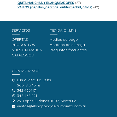
productos
27
QUITA MANCHAS Y BLANQUEADORES
27
productos
42
VARIOS (Cepillos, perchas, antihumedad, otros)
42
productos
SERVICIOS
TIENDA ONLINE
OFERTAS
Medios de pago
PRODUCTOS
Métodos de entrega
NUESTRA MARCA
Preguntas frecuentes
CATALOGOS
CONTACTANOS
Lun a Vier: 8 a 19 hs
Sab: 8 a 13 hs
342 4564174
342 4621121
Av. López y Planes 4002, Santa Fe
ventas@elshoppingdelalimpieza.com.ar