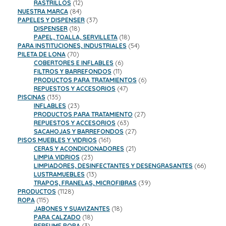
productos
12
RASTRILLOS
12
84
productos
NUESTRA MARCA
84
productos
37
PAPELES Y DISPENSER
37
18
productos
DISPENSER
18
productos
18
PAPEL, TOALLA, SERVILLETA
18
productos
54
PARA INSTITUCIONES, INDUSTRIALES
54
70
productos
PILETA DE LONA
70
productos
6
COBERTORES E INFLABLES
6
11
productos
FILTROS Y BARREFONDOS
11
productos
6
PRODUCTOS PARA TRATAMIENTOS
6
47
productos
REPUESTOS Y ACCESORIOS
47
135
productos
PISCINAS
135
productos
23
INFLABLES
23
productos
27
PRODUCTOS PARA TRATAMIENTO
27
63
productos
REPUESTOS Y ACCESORIOS
63
productos
27
SACAHOJAS Y BARREFONDOS
27
161
productos
PISOS MUEBLES Y VIDRIOS
161
productos
21
CERAS Y ACONDICIONADORES
21
23
productos
LIMPIA VIDRIOS
23
productos
66
LIMPIADORES, DESINFECTANTES Y DESENGRASANTES
66
13
product
LUSTRAMUEBLES
13
productos
39
TRAPOS, FRANELAS, MICROFIBRAS
39
1128
productos
PRODUCTOS
1128
115
productos
ROPA
115
productos
18
JABONES Y SUAVIZANTES
18
18
productos
PARA CALZADO
18
3
productos
PERFUME ROPA
3