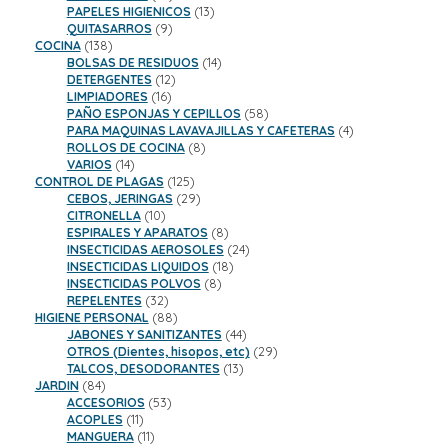
productos
13
PAPELES HIGIENICOS
13
9
productos
QUITASARROS
9
138
productos
COCINA
138
productos
14
BOLSAS DE RESIDUOS
14
12
productos
DETERGENTES
12
16
productos
LIMPIADORES
16
productos
58
PAÑO ESPONJAS Y CEPILLOS
58
productos
4
PARA MAQUINAS LAVAVAJILLAS Y CAFETERAS
4
8
productos
ROLLOS DE COCINA
8
14
productos
VARIOS
14
productos
125
CONTROL DE PLAGAS
125
productos
29
CEBOS, JERINGAS
29
10
productos
CITRONELLA
10
productos
8
ESPIRALES Y APARATOS
8
productos
24
INSECTICIDAS AEROSOLES
24
18
productos
INSECTICIDAS LIQUIDOS
18
8
productos
INSECTICIDAS POLVOS
8
32
productos
REPELENTES
32
productos
88
HIGIENE PERSONAL
88
productos
44
JABONES Y SANITIZANTES
44
productos
29
OTROS (Dientes, hisopos, etc)
29
13
productos
TALCOS, DESODORANTES
13
84
productos
JARDIN
84
productos
53
ACCESORIOS
53
11
productos
ACOPLES
11
productos
11
MANGUERA
11