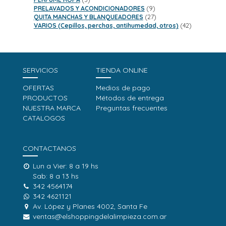
productos
9
PRELAVADOS Y ACONDICIONADORES
9
productos
27
QUITA MANCHAS Y BLANQUEADORES
27
productos
42
VARIOS (Cepillos, perchas, antihumedad, otros)
42
productos
SERVICIOS
TIENDA ONLINE
OFERTAS
Medios de pago
PRODUCTOS
Métodos de entrega
NUESTRA MARCA
Preguntas frecuentes
CATALOGOS
CONTACTANOS
Lun a Vier: 8 a 19 hs
Sab: 8 a 13 hs
342 4564174
342 4621121
Av. López y Planes 4002, Santa Fe
ventas@elshoppingdelalimpieza.com.ar