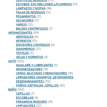
CESTOS DE RESIDUOS
53
productos
51
ESCOBAS, ESCOBILLONES y PLUMEROS
51
44
productos
LAMPAZOS Y MOPAS
44
12
productos
PALAS DE RESIDUOS
12
17
productos
PEGAMENTOS
17
17
productos
SECADORES
17
52
productos
VARIOS
52
productos
7
BALDES CENTRIFUGOS
7
59
productos
AROMATIZANTES
59
8
productos
AEROSOLES
8
10
productos
APARATOS
10
productos
4
DIFUSORES CONTINUOS
4
27
productos
SAHUMERIOS
27
3
productos
TEXTILES
3
productos
6
VELAS Y HORNITOS
6
102
productos
AUTO
102
productos
5
AGUA AIRE Y LUBRICANTES
5
14
productos
AROMATIZADORES
14
productos
18
CERAS, SILICONAS Y RENOVADORES
18
productos
LIMPIADORES (SHAMPOS, DETERGENTES,
32
DESENGRASANTES)
32
productos
35
PAÑOS, ESPONJAS, CEPILLOS
35
103
productos
BAÑO
103
productos
7
CEPILLOS
7
productos
4
ESCOBILLAS
4
productos
14
FRAGANCIA INODORO
14
37
productos
LIMPIADORES
37