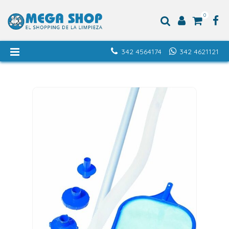
0
342 4564174
342 4621121