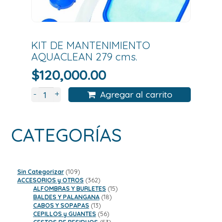
KIT DE MANTENIMIENTO
AQUACLEAN 279 cms.
$
120,000.00
+
-
Agregar al carrito
CATEGORÍAS
109
Sin Categorizar
109
productos
362
ACCESORIOS y OTROS
362
productos
15
ALFOMBRAS Y BURLETES
15
18
productos
BALDES Y PALANGANA
18
13
productos
CABOS Y SOPAPAS
13
productos
56
CEPILLOS y GUANTES
56
productos
53