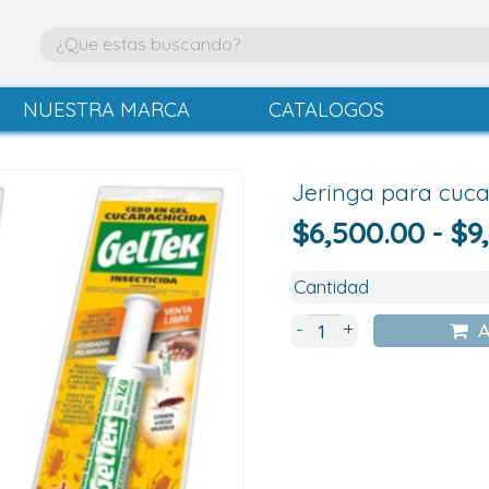
NUESTRA MARCA
CATALOGOS
Jeringa para cuca
$
6,500.00
-
$
9
+
-
A