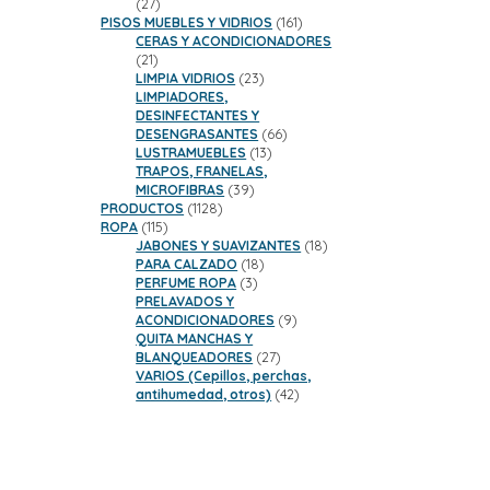
27
27
productos
161
PISOS MUEBLES Y VIDRIOS
161
productos
CERAS Y ACONDICIONADORES
21
21
productos
23
LIMPIA VIDRIOS
23
productos
LIMPIADORES,
DESINFECTANTES Y
66
DESENGRASANTES
66
13
productos
LUSTRAMUEBLES
13
productos
TRAPOS, FRANELAS,
39
MICROFIBRAS
39
1128
productos
PRODUCTOS
1128
115
productos
ROPA
115
productos
18
JABONES Y SUAVIZANTES
18
18
productos
PARA CALZADO
18
3
productos
PERFUME ROPA
3
productos
PRELAVADOS Y
9
ACONDICIONADORES
9
productos
QUITA MANCHAS Y
27
BLANQUEADORES
27
productos
VARIOS (Cepillos, perchas,
42
antihumedad, otros)
42
productos