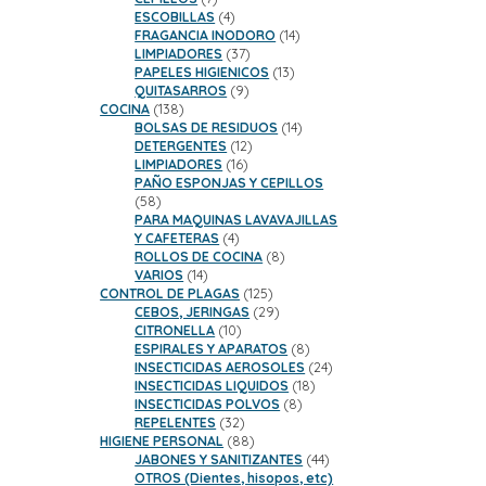
productos
4
ESCOBILLAS
4
productos
14
FRAGANCIA INODORO
14
37
productos
LIMPIADORES
37
productos
13
PAPELES HIGIENICOS
13
9
productos
QUITASARROS
9
138
productos
COCINA
138
productos
14
BOLSAS DE RESIDUOS
14
12
productos
DETERGENTES
12
16
productos
LIMPIADORES
16
productos
PAÑO ESPONJAS Y CEPILLOS
58
58
productos
PARA MAQUINAS LAVAVAJILLAS
4
Y CAFETERAS
4
productos
8
ROLLOS DE COCINA
8
14
productos
VARIOS
14
productos
125
CONTROL DE PLAGAS
125
productos
29
CEBOS, JERINGAS
29
10
productos
CITRONELLA
10
productos
8
ESPIRALES Y APARATOS
8
productos
24
INSECTICIDAS AEROSOLES
24
18
productos
INSECTICIDAS LIQUIDOS
18
8
productos
INSECTICIDAS POLVOS
8
32
productos
REPELENTES
32
productos
88
HIGIENE PERSONAL
88
productos
44
JABONES Y SANITIZANTES
44
productos
OTROS (Dientes, hisopos, etc)