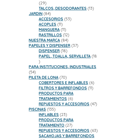
29
29
productos
13
TALCOS, DESODORANTES
13
84
productos
JARDIN
84
productos
53
ACCESORIOS
53
11
productos
ACOPLES
11
productos
11
MANGUERA
11
productos
12
RASTRILLOS
12
84
productos
NUESTRA MARCA
84
productos
37
PAPELES Y DISPENSER
37
18
productos
DISPENSER
18
productos
PAPEL, TOALLA, SERVILLETA
18
18
productos
PARA INSTITUCIONES, INDUSTRIALES
54
54
productos
70
PILETA DE LONA
70
productos
6
COBERTORES E INFLABLES
6
11
productos
FILTROS Y BARREFONDOS
11
productos
PRODUCTOS PARA
6
TRATAMIENTOS
6
productos
47
REPUESTOS Y ACCESORIOS
47
135
productos
PISCINAS
135
productos
23
INFLABLES
23
productos
PRODUCTOS PARA
27
TRATAMIENTO
27
productos
63
REPUESTOS Y ACCESORIOS
63
productos
SACAHOJAS Y BARREFONDOS