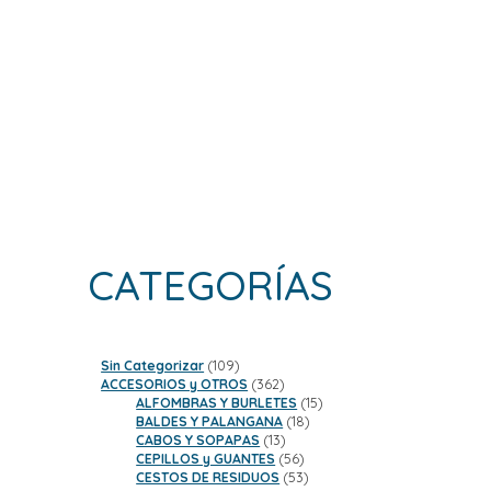
CATEGORÍAS
109
Sin Categorizar
109
productos
362
ACCESORIOS y OTROS
362
productos
15
ALFOMBRAS Y BURLETES
15
18
productos
BALDES Y PALANGANA
18
13
productos
CABOS Y SOPAPAS
13
productos
56
CEPILLOS y GUANTES
56
productos
53
CESTOS DE RESIDUOS
53