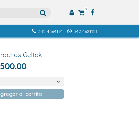
0
342 4564174
342 4621121
rachas Geltek
Rango
,500.00
de
precios:
desde
gregar al carrito
$6,500.00
hasta
$9,500.00