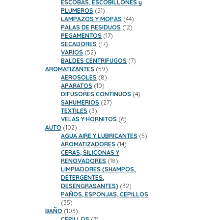
productos
ESCOBAS, ESCOBILLONES y
51
PLUMEROS
51
productos
44
LAMPAZOS Y MOPAS
44
12
productos
PALAS DE RESIDUOS
12
17
productos
PEGAMENTOS
17
17
productos
SECADORES
17
52
productos
VARIOS
52
productos
7
BALDES CENTRIFUGOS
7
59
productos
AROMATIZANTES
59
8
productos
AEROSOLES
8
10
productos
APARATOS
10
productos
4
DIFUSORES CONTINUOS
4
27
productos
SAHUMERIOS
27
3
productos
TEXTILES
3
productos
6
VELAS Y HORNITOS
6
102
productos
AUTO
102
productos
5
AGUA AIRE Y LUBRICANTES
5
14
productos
AROMATIZADORES
14
productos
CERAS, SILICONAS Y
18
RENOVADORES
18
productos
LIMPIADORES (SHAMPOS,
DETERGENTES,
32
DESENGRASANTES)
32
productos
PAÑOS, ESPONJAS, CEPILLOS
35
35
productos
103
BAÑO
103
productos
7
CEPILLOS
7