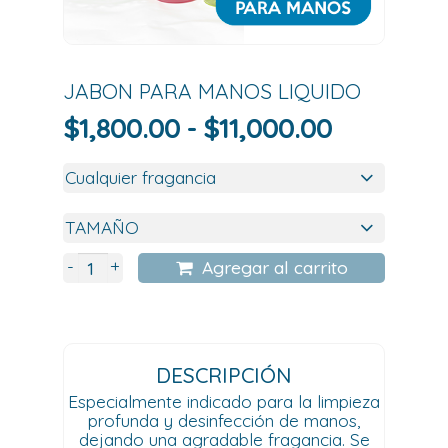
JABON PARA MANOS LIQUIDO
Rango
$
1,800.00
-
$
11,000.00
de
precios:
desde
$1,800.00
+
-
Agregar al carrito
hasta
$11,000.0
DESCRIPCIÓN
Especialmente indicado para la limpieza
profunda y desinfección de manos,
dejando una agradable fragancia. Se