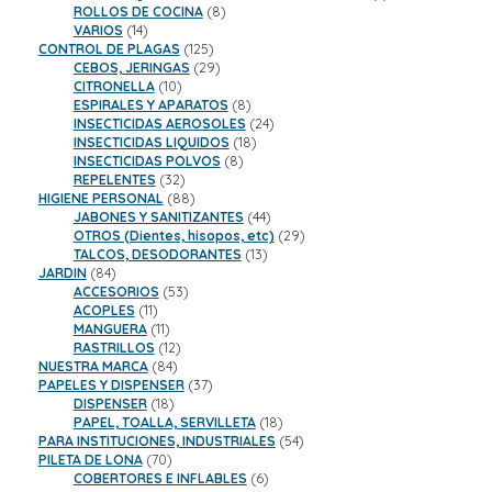
8
productos
ROLLOS DE COCINA
8
14
productos
VARIOS
14
productos
125
CONTROL DE PLAGAS
125
productos
29
CEBOS, JERINGAS
29
10
productos
CITRONELLA
10
productos
8
ESPIRALES Y APARATOS
8
productos
24
INSECTICIDAS AEROSOLES
24
18
productos
INSECTICIDAS LIQUIDOS
18
8
productos
INSECTICIDAS POLVOS
8
32
productos
REPELENTES
32
productos
88
HIGIENE PERSONAL
88
productos
44
JABONES Y SANITIZANTES
44
productos
29
OTROS (Dientes, hisopos, etc)
29
13
productos
TALCOS, DESODORANTES
13
84
productos
JARDIN
84
productos
53
ACCESORIOS
53
11
productos
ACOPLES
11
productos
11
MANGUERA
11
productos
12
RASTRILLOS
12
84
productos
NUESTRA MARCA
84
productos
37
PAPELES Y DISPENSER
37
18
productos
DISPENSER
18
productos
18
PAPEL, TOALLA, SERVILLETA
18
productos
54
PARA INSTITUCIONES, INDUSTRIALES
54
70
productos
PILETA DE LONA
70
productos
6
COBERTORES E INFLABLES
6