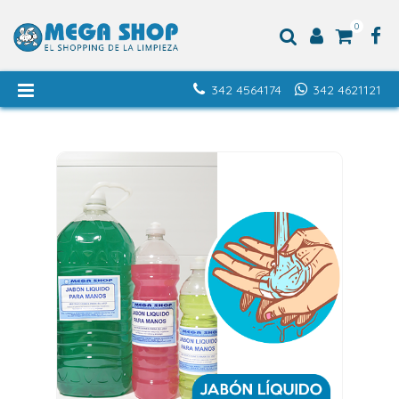
0
342 4564174
342 4621121