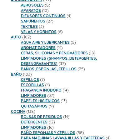
8
productos
AEROSOLES
8
10
productos
APARATOS
10
productos
4
DIFUSORES CONTINUOS
4
27
productos
SAHUMERIOS
27
3
productos
TEXTILES
3
productos
6
VELAS Y HORNITOS
6
102
productos
AUTO
102
productos
5
AGUA AIRE Y LUBRICANTES
5
14
productos
AROMATIZADORES
14
productos
18
CERAS, SILICONAS Y RENOVADORES
18
productos
LIMPIADORES (SHAMPOS, DETERGENTES,
32
DESENGRASANTES)
32
productos
35
PAÑOS, ESPONJAS, CEPILLOS
35
103
productos
BAÑO
103
productos
7
CEPILLOS
7
productos
4
ESCOBILLAS
4
productos
14
FRAGANCIA INODORO
14
37
productos
LIMPIADORES
37
productos
13
PAPELES HIGIENICOS
13
9
productos
QUITASARROS
9
138
productos
COCINA
138
productos
14
BOLSAS DE RESIDUOS
14
12
productos
DETERGENTES
12
16
productos
LIMPIADORES
16
productos
58
PAÑO ESPONJAS Y CEPILLOS
58
productos
4
PARA MAQUINAS LAVAVAJILLAS Y CAFETERAS
4