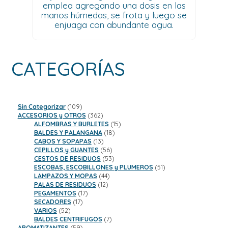
emplea agregando una dosis en las
manos húmedas, se frota y luego se
enjuaga con abundante agua.
CATEGORÍAS
109
Sin Categorizar
109
productos
362
ACCESORIOS y OTROS
362
productos
15
ALFOMBRAS Y BURLETES
15
18
productos
BALDES Y PALANGANA
18
13
productos
CABOS Y SOPAPAS
13
productos
56
CEPILLOS y GUANTES
56
productos
53
CESTOS DE RESIDUOS
53
productos
51
ESCOBAS, ESCOBILLONES y PLUMEROS
51
44
productos
LAMPAZOS Y MOPAS
44
12
productos
PALAS DE RESIDUOS
12
17
productos
PEGAMENTOS
17
17
productos
SECADORES
17
52
productos
VARIOS
52
productos
7
BALDES CENTRIFUGOS
7
59
productos
AROMATIZANTES
59