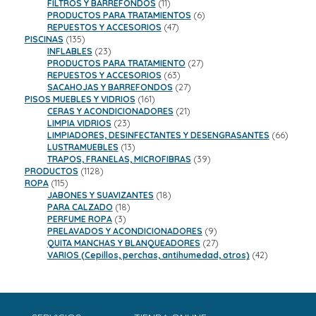
11
productos
FILTROS Y BARREFONDOS
11
productos
6
PRODUCTOS PARA TRATAMIENTOS
6
47
productos
REPUESTOS Y ACCESORIOS
47
135
productos
PISCINAS
135
productos
23
INFLABLES
23
productos
27
PRODUCTOS PARA TRATAMIENTO
27
63
productos
REPUESTOS Y ACCESORIOS
63
productos
27
SACAHOJAS Y BARREFONDOS
27
161
productos
PISOS MUEBLES Y VIDRIOS
161
productos
21
CERAS Y ACONDICIONADORES
21
23
productos
LIMPIA VIDRIOS
23
productos
66
LIMPIADORES, DESINFECTANTES Y DESENGRASANTES
66
13
product
LUSTRAMUEBLES
13
productos
39
TRAPOS, FRANELAS, MICROFIBRAS
39
1128
productos
PRODUCTOS
1128
115
productos
ROPA
115
productos
18
JABONES Y SUAVIZANTES
18
18
productos
PARA CALZADO
18
3
productos
PERFUME ROPA
3
productos
9
PRELAVADOS Y ACONDICIONADORES
9
productos
27
QUITA MANCHAS Y BLANQUEADORES
27
productos
42
VARIOS (Cepillos, perchas, antihumedad, otros)
42
productos