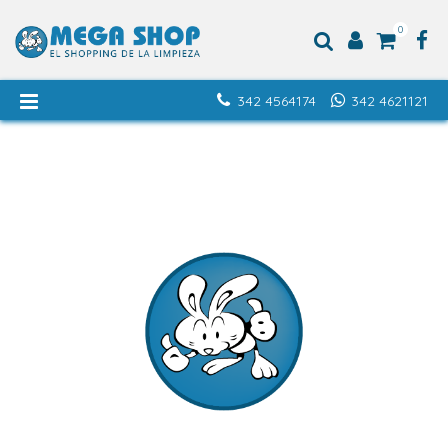
0
342 4564174
342 4621121