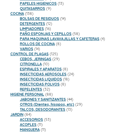
productos
13
PAPELES HIGIENICOS
13
9
productos
QUITASARROS
9
138
productos
COCINA
138
productos
14
BOLSAS DE RESIDUOS
14
12
productos
DETERGENTES
12
16
productos
LIMPIADORES
16
productos
58
PAÑO ESPONJAS Y CEPILLOS
58
productos
4
PARA MAQUINAS LAVAVAJILLAS Y CAFETERAS
4
8
productos
ROLLOS DE COCINA
8
14
productos
VARIOS
14
productos
125
CONTROL DE PLAGAS
125
productos
29
CEBOS, JERINGAS
29
10
productos
CITRONELLA
10
productos
8
ESPIRALES Y APARATOS
8
productos
24
INSECTICIDAS AEROSOLES
24
18
productos
INSECTICIDAS LIQUIDOS
18
8
productos
INSECTICIDAS POLVOS
8
32
productos
REPELENTES
32
productos
88
HIGIENE PERSONAL
88
productos
44
JABONES Y SANITIZANTES
44
productos
29
OTROS (Dientes, hisopos, etc)
29
13
productos
TALCOS, DESODORANTES
13
84
productos
JARDIN
84
productos
53
ACCESORIOS
53
11
productos
ACOPLES
11
productos
11
MANGUERA
11