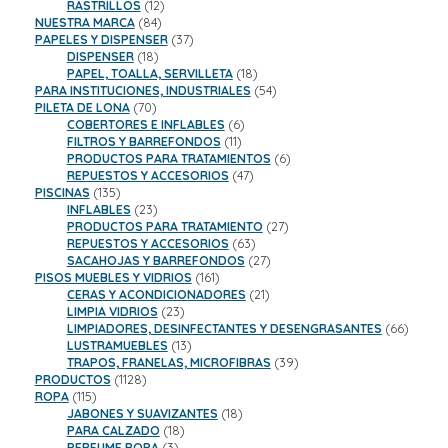
productos
12
RASTRILLOS
12
84
productos
NUESTRA MARCA
84
productos
37
PAPELES Y DISPENSER
37
18
productos
DISPENSER
18
productos
18
PAPEL, TOALLA, SERVILLETA
18
productos
54
PARA INSTITUCIONES, INDUSTRIALES
54
70
productos
PILETA DE LONA
70
productos
6
COBERTORES E INFLABLES
6
11
productos
FILTROS Y BARREFONDOS
11
productos
6
PRODUCTOS PARA TRATAMIENTOS
6
47
productos
REPUESTOS Y ACCESORIOS
47
135
productos
PISCINAS
135
productos
23
INFLABLES
23
productos
27
PRODUCTOS PARA TRATAMIENTO
27
63
productos
REPUESTOS Y ACCESORIOS
63
productos
27
SACAHOJAS Y BARREFONDOS
27
161
productos
PISOS MUEBLES Y VIDRIOS
161
productos
21
CERAS Y ACONDICIONADORES
21
23
productos
LIMPIA VIDRIOS
23
productos
66
LIMPIADORES, DESINFECTANTES Y DESENGRASANTES
66
13
product
LUSTRAMUEBLES
13
productos
39
TRAPOS, FRANELAS, MICROFIBRAS
39
1128
productos
PRODUCTOS
1128
115
productos
ROPA
115
productos
18
JABONES Y SUAVIZANTES
18
18
productos
PARA CALZADO
18
3
productos
PERFUME ROPA
3