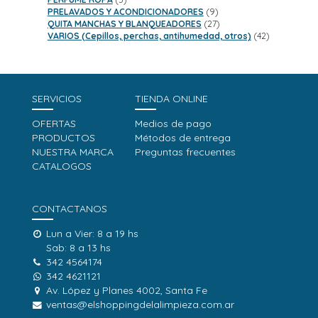
productos
9
PRELAVADOS Y ACONDICIONADORES
9
productos
27
QUITA MANCHAS Y BLANQUEADORES
27
productos
42
VARIOS (Cepillos, perchas, antihumedad, otros)
42
productos
SERVICIOS
TIENDA ONLINE
OFERTAS
Medios de pago
PRODUCTOS
Métodos de entrega
NUESTRA MARCA
Preguntas frecuentes
CATALOGOS
CONTACTANOS
Lun a Vier: 8 a 19 hs
Sab: 8 a 13 hs
342 4564174
342 4621121
Av. López y Planes 4002, Santa Fe
ventas@elshoppingdelalimpieza.com.ar