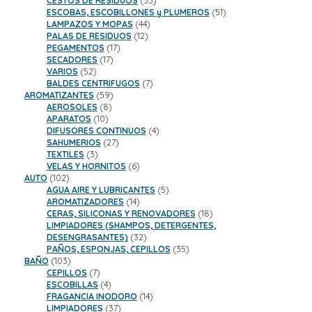
CESTOS DE RESIDUOS
53
productos
51
ESCOBAS, ESCOBILLONES y PLUMEROS
51
44
productos
LAMPAZOS Y MOPAS
44
12
productos
PALAS DE RESIDUOS
12
17
productos
PEGAMENTOS
17
17
productos
SECADORES
17
52
productos
VARIOS
52
productos
7
BALDES CENTRIFUGOS
7
59
productos
AROMATIZANTES
59
8
productos
AEROSOLES
8
10
productos
APARATOS
10
productos
4
DIFUSORES CONTINUOS
4
27
productos
SAHUMERIOS
27
3
productos
TEXTILES
3
productos
6
VELAS Y HORNITOS
6
102
productos
AUTO
102
productos
5
AGUA AIRE Y LUBRICANTES
5
14
productos
AROMATIZADORES
14
productos
18
CERAS, SILICONAS Y RENOVADORES
18
productos
LIMPIADORES (SHAMPOS, DETERGENTES,
32
DESENGRASANTES)
32
productos
35
PAÑOS, ESPONJAS, CEPILLOS
35
103
productos
BAÑO
103
productos
7
CEPILLOS
7
productos
4
ESCOBILLAS
4
productos
14
FRAGANCIA INODORO
14
37
productos
LIMPIADORES
37