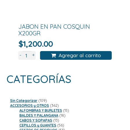
JABON EN PAN COSQUIN
X200GR
$
1,200.00
+
-
Agregar al carrito
CATEGORÍAS
109
Sin Categorizar
109
productos
362
ACCESORIOS y OTROS
362
productos
15
ALFOMBRAS Y BURLETES
15
18
productos
BALDES Y PALANGANA
18
13
productos
CABOS Y SOPAPAS
13
productos
56
CEPILLOS y GUANTES
56
productos
53