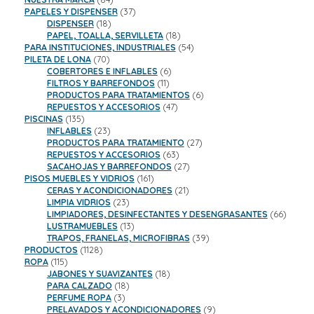
productos
37
PAPELES Y DISPENSER
37
18
productos
DISPENSER
18
productos
18
PAPEL, TOALLA, SERVILLETA
18
productos
54
PARA INSTITUCIONES, INDUSTRIALES
54
70
productos
PILETA DE LONA
70
productos
6
COBERTORES E INFLABLES
6
11
productos
FILTROS Y BARREFONDOS
11
productos
6
PRODUCTOS PARA TRATAMIENTOS
6
47
productos
REPUESTOS Y ACCESORIOS
47
135
productos
PISCINAS
135
productos
23
INFLABLES
23
productos
27
PRODUCTOS PARA TRATAMIENTO
27
63
productos
REPUESTOS Y ACCESORIOS
63
productos
27
SACAHOJAS Y BARREFONDOS
27
161
productos
PISOS MUEBLES Y VIDRIOS
161
productos
21
CERAS Y ACONDICIONADORES
21
23
productos
LIMPIA VIDRIOS
23
productos
66
LIMPIADORES, DESINFECTANTES Y DESENGRASANTES
66
13
product
LUSTRAMUEBLES
13
productos
39
TRAPOS, FRANELAS, MICROFIBRAS
39
1128
productos
PRODUCTOS
1128
115
productos
ROPA
115
productos
18
JABONES Y SUAVIZANTES
18
18
productos
PARA CALZADO
18
3
productos
PERFUME ROPA
3
productos
9
PRELAVADOS Y ACONDICIONADORES
9