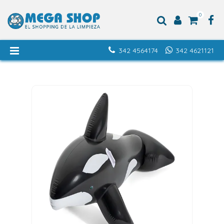
0
342 4564174
342 4621121