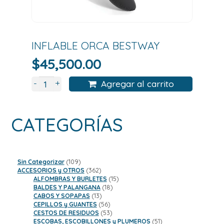
INFLABLE ORCA BESTWAY
$
45,500.00
+
-
Agregar al carrito
CATEGORÍAS
109
Sin Categorizar
109
productos
362
ACCESORIOS y OTROS
362
productos
15
ALFOMBRAS Y BURLETES
15
18
productos
BALDES Y PALANGANA
18
13
productos
CABOS Y SOPAPAS
13
productos
56
CEPILLOS y GUANTES
56
productos
53
CESTOS DE RESIDUOS
53
productos
51
ESCOBAS, ESCOBILLONES y PLUMEROS
51