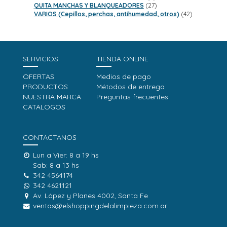
productos
27
QUITA MANCHAS Y BLANQUEADORES
27
productos
42
VARIOS (Cepillos, perchas, antihumedad, otros)
42
productos
SERVICIOS
TIENDA ONLINE
OFERTAS
Medios de pago
PRODUCTOS
Métodos de entrega
NUESTRA MARCA
Preguntas frecuentes
CATALOGOS
CONTACTANOS
Lun a Vier: 8 a 19 hs
Sab: 8 a 13 hs
342 4564174
342 4621121
Av. López y Planes 4002, Santa Fe
ventas@elshoppingdelalimpieza.com.ar