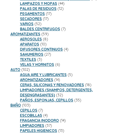
44
productos
LAMPAZOS Y MOPAS
44
12
productos
PALAS DE RESIDUOS
12
17
productos
PEGAMENTOS
17
17
productos
SECADORES
17
52
productos
VARIOS
52
productos
7
BALDES CENTRIFUGOS
7
59
productos
AROMATIZANTES
59
8
productos
AEROSOLES
8
10
productos
APARATOS
10
productos
4
DIFUSORES CONTINUOS
4
27
productos
SAHUMERIOS
27
3
productos
TEXTILES
3
productos
6
VELAS Y HORNITOS
6
102
productos
AUTO
102
productos
5
AGUA AIRE Y LUBRICANTES
5
14
productos
AROMATIZADORES
14
productos
18
CERAS, SILICONAS Y RENOVADORES
18
productos
LIMPIADORES (SHAMPOS, DETERGENTES,
32
DESENGRASANTES)
32
productos
35
PAÑOS, ESPONJAS, CEPILLOS
35
103
productos
BAÑO
103
productos
7
CEPILLOS
7
productos
4
ESCOBILLAS
4
productos
14
FRAGANCIA INODORO
14
37
productos
LIMPIADORES
37
productos
13
PAPELES HIGIENICOS
13