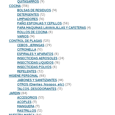
9
productos
QUITASARROS
9
138
productos
COCINA
138
productos
14
BOLSAS DE RESIDUOS
14
12
productos
DETERGENTES
12
16
productos
LIMPIADORES
16
productos
58
PAÑO ESPONJAS Y CEPILLOS
58
productos
4
PARA MAQUINAS LAVAVAJILLAS Y CAFETERAS
4
8
productos
ROLLOS DE COCINA
8
14
productos
VARIOS
14
productos
125
CONTROL DE PLAGAS
125
productos
29
CEBOS, JERINGAS
29
10
productos
CITRONELLA
10
productos
8
ESPIRALES Y APARATOS
8
productos
24
INSECTICIDAS AEROSOLES
24
18
productos
INSECTICIDAS LIQUIDOS
18
8
productos
INSECTICIDAS POLVOS
8
32
productos
REPELENTES
32
productos
88
HIGIENE PERSONAL
88
productos
44
JABONES Y SANITIZANTES
44
productos
29
OTROS (Dientes, hisopos, etc)
29
13
productos
TALCOS, DESODORANTES
13
84
productos
JARDIN
84
productos
53
ACCESORIOS
53
11
productos
ACOPLES
11
productos
11
MANGUERA
11
productos
12
RASTRILLOS
12
84
productos
NUESTRA MARCA
84