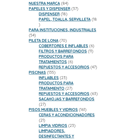
84
productos
NUESTRA MARCA
84
productos
37
PAPELES Y DISPENSER
37
18
productos
DISPENSER
18
productos
PAPEL, TOALLA, SERVILLETA
18
18
productos
PARA INSTITUCIONES, INDUSTRIALES
54
54
productos
70
PILETA DE LONA
70
productos
6
COBERTORES E INFLABLES
6
11
productos
FILTROS Y BARREFONDOS
11
productos
PRODUCTOS PARA
6
TRATAMIENTOS
6
productos
47
REPUESTOS Y ACCESORIOS
47
135
productos
PISCINAS
135
productos
23
INFLABLES
23
productos
PRODUCTOS PARA
27
TRATAMIENTO
27
productos
63
REPUESTOS Y ACCESORIOS
63
productos
SACAHOJAS Y BARREFONDOS
27
27
productos
161
PISOS MUEBLES Y VIDRIOS
161
productos
CERAS Y ACONDICIONADORES
21
21
productos
23
LIMPIA VIDRIOS
23
productos
LIMPIADORES,
DESINFECTANTES Y