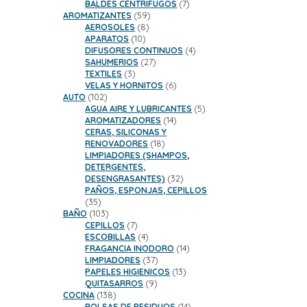
productos
7
BALDES CENTRIFUGOS
7
59
productos
AROMATIZANTES
59
8
productos
AEROSOLES
8
10
productos
APARATOS
10
productos
4
DIFUSORES CONTINUOS
4
27
productos
SAHUMERIOS
27
3
productos
TEXTILES
3
productos
6
VELAS Y HORNITOS
6
102
productos
AUTO
102
productos
5
AGUA AIRE Y LUBRICANTES
5
14
productos
AROMATIZADORES
14
productos
CERAS, SILICONAS Y
18
RENOVADORES
18
productos
LIMPIADORES (SHAMPOS,
DETERGENTES,
32
DESENGRASANTES)
32
productos
PAÑOS, ESPONJAS, CEPILLOS
35
35
productos
103
BAÑO
103
productos
7
CEPILLOS
7
productos
4
ESCOBILLAS
4
productos
14
FRAGANCIA INODORO
14
37
productos
LIMPIADORES
37
productos
13
PAPELES HIGIENICOS
13
9
productos
QUITASARROS
9
138
productos
COCINA
138
productos
14
BOLSAS DE RESIDUOS
14