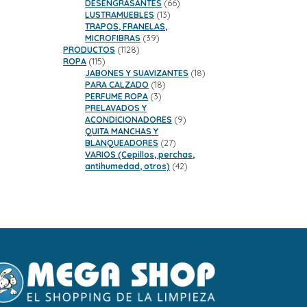
66
DESENGRASANTES
66
13
productos
LUSTRAMUEBLES
13
productos
TRAPOS, FRANELAS,
39
MICROFIBRAS
39
1128
productos
PRODUCTOS
1128
115
productos
ROPA
115
productos
18
JABONES Y SUAVIZANTES
18
18
productos
PARA CALZADO
18
3
productos
PERFUME ROPA
3
productos
PRELAVADOS Y
9
ACONDICIONADORES
9
productos
QUITA MANCHAS Y
27
BLANQUEADORES
27
productos
VARIOS (Cepillos, perchas,
42
antihumedad, otros)
42
productos