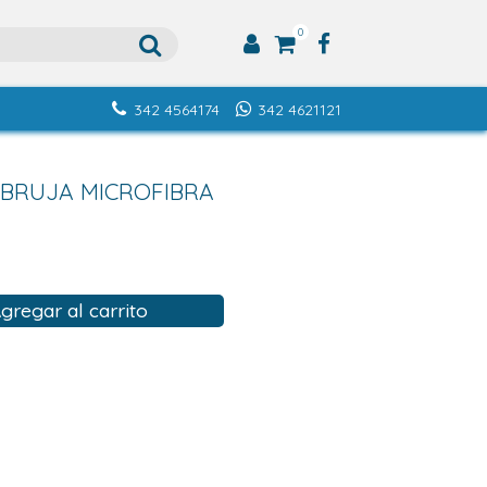
0
342 4564174
342 4621121
 BRUJA MICROFIBRA
gregar al carrito