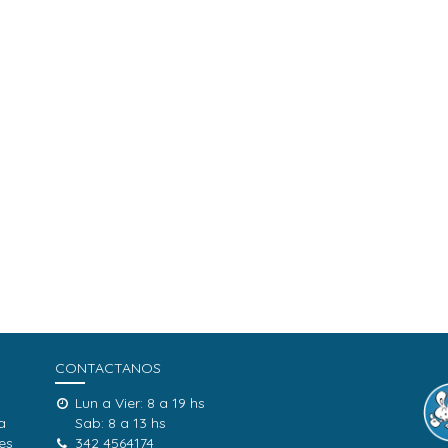
CONTACTANOS
Lun a Vier: 8 a 19 hs
a
Sab: 8 a 13 hs
es
342 4564174