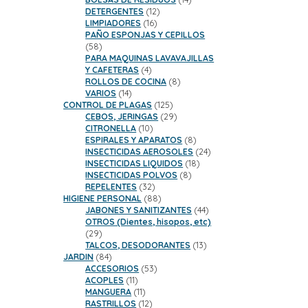
12
productos
DETERGENTES
12
16
productos
LIMPIADORES
16
productos
PAÑO ESPONJAS Y CEPILLOS
58
58
productos
PARA MAQUINAS LAVAVAJILLAS
4
Y CAFETERAS
4
productos
8
ROLLOS DE COCINA
8
14
productos
VARIOS
14
productos
125
CONTROL DE PLAGAS
125
productos
29
CEBOS, JERINGAS
29
10
productos
CITRONELLA
10
productos
8
ESPIRALES Y APARATOS
8
productos
24
INSECTICIDAS AEROSOLES
24
18
productos
INSECTICIDAS LIQUIDOS
18
8
productos
INSECTICIDAS POLVOS
8
32
productos
REPELENTES
32
productos
88
HIGIENE PERSONAL
88
productos
44
JABONES Y SANITIZANTES
44
productos
OTROS (Dientes, hisopos, etc)
29
29
productos
13
TALCOS, DESODORANTES
13
84
productos
JARDIN
84
productos
53
ACCESORIOS
53
11
productos
ACOPLES
11
productos
11
MANGUERA
11
productos
12
RASTRILLOS
12