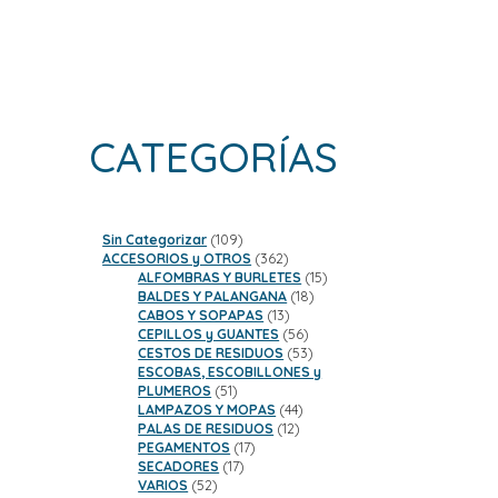
CATEGORÍAS
109
Sin Categorizar
109
productos
362
ACCESORIOS y OTROS
362
productos
15
ALFOMBRAS Y BURLETES
15
18
productos
BALDES Y PALANGANA
18
13
productos
CABOS Y SOPAPAS
13
productos
56
CEPILLOS y GUANTES
56
productos
53
CESTOS DE RESIDUOS
53
productos
ESCOBAS, ESCOBILLONES y
51
PLUMEROS
51
productos
44
LAMPAZOS Y MOPAS
44
12
productos
PALAS DE RESIDUOS
12
17
productos
PEGAMENTOS
17
17
productos
SECADORES
17
52
productos
VARIOS
52