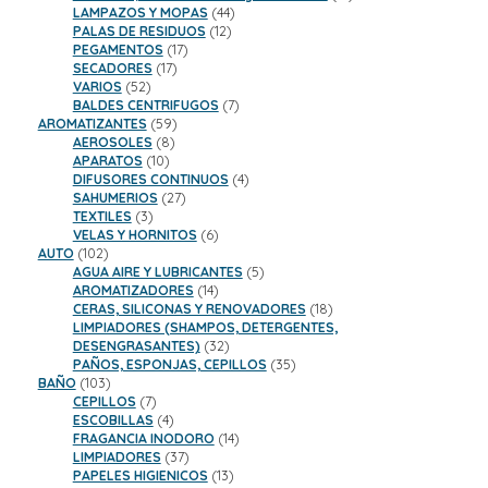
44
productos
LAMPAZOS Y MOPAS
44
12
productos
PALAS DE RESIDUOS
12
17
productos
PEGAMENTOS
17
17
productos
SECADORES
17
52
productos
VARIOS
52
productos
7
BALDES CENTRIFUGOS
7
59
productos
AROMATIZANTES
59
8
productos
AEROSOLES
8
10
productos
APARATOS
10
productos
4
DIFUSORES CONTINUOS
4
27
productos
SAHUMERIOS
27
3
productos
TEXTILES
3
productos
6
VELAS Y HORNITOS
6
102
productos
AUTO
102
productos
5
AGUA AIRE Y LUBRICANTES
5
14
productos
AROMATIZADORES
14
productos
18
CERAS, SILICONAS Y RENOVADORES
18
productos
LIMPIADORES (SHAMPOS, DETERGENTES,
32
DESENGRASANTES)
32
productos
35
PAÑOS, ESPONJAS, CEPILLOS
35
103
productos
BAÑO
103
productos
7
CEPILLOS
7
productos
4
ESCOBILLAS
4
productos
14
FRAGANCIA INODORO
14
37
productos
LIMPIADORES
37
productos
13
PAPELES HIGIENICOS
13