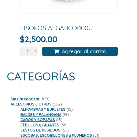
HISOPOS ALGABO X100U
$
2,500.00
+
-
Agregar al carrito
CATEGORÍAS
109
Sin Categorizar
109
productos
362
ACCESORIOS y OTROS
362
productos
15
ALFOMBRAS Y BURLETES
15
18
productos
BALDES Y PALANGANA
18
13
productos
CABOS Y SOPAPAS
13
productos
56
CEPILLOS y GUANTES
56
productos
53
CESTOS DE RESIDUOS
53
productos
51
ESCOBAS, ESCOBILLONES y PLUMEROS
51