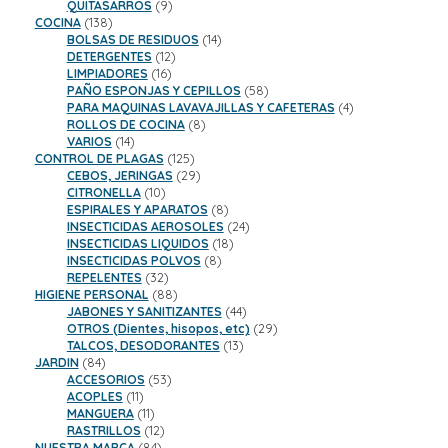
9
productos
QUITASARROS
9
138
productos
COCINA
138
productos
14
BOLSAS DE RESIDUOS
14
12
productos
DETERGENTES
12
16
productos
LIMPIADORES
16
productos
58
PAÑO ESPONJAS Y CEPILLOS
58
productos
4
PARA MAQUINAS LAVAVAJILLAS Y CAFETERAS
4
8
productos
ROLLOS DE COCINA
8
14
productos
VARIOS
14
productos
125
CONTROL DE PLAGAS
125
productos
29
CEBOS, JERINGAS
29
10
productos
CITRONELLA
10
productos
8
ESPIRALES Y APARATOS
8
productos
24
INSECTICIDAS AEROSOLES
24
18
productos
INSECTICIDAS LIQUIDOS
18
8
productos
INSECTICIDAS POLVOS
8
32
productos
REPELENTES
32
productos
88
HIGIENE PERSONAL
88
productos
44
JABONES Y SANITIZANTES
44
productos
29
OTROS (Dientes, hisopos, etc)
29
13
productos
TALCOS, DESODORANTES
13
84
productos
JARDIN
84
productos
53
ACCESORIOS
53
11
productos
ACOPLES
11
productos
11
MANGUERA
11
productos
12
RASTRILLOS
12
84
productos
NUESTRA MARCA
84