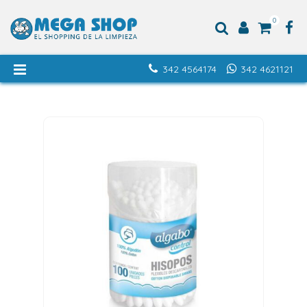
0
342 4564174
342 4621121