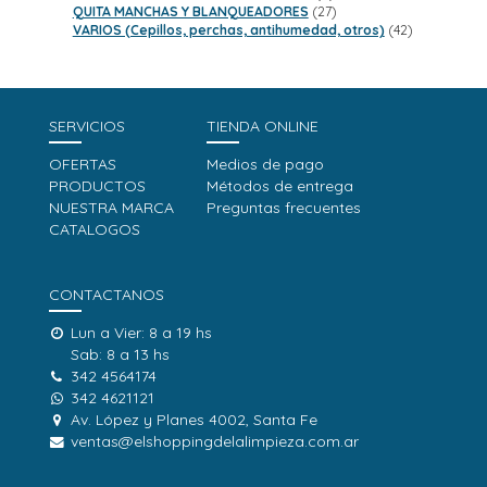
productos
27
QUITA MANCHAS Y BLANQUEADORES
27
productos
42
VARIOS (Cepillos, perchas, antihumedad, otros)
42
productos
SERVICIOS
TIENDA ONLINE
OFERTAS
Medios de pago
PRODUCTOS
Métodos de entrega
NUESTRA MARCA
Preguntas frecuentes
CATALOGOS
CONTACTANOS
Lun a Vier: 8 a 19 hs
Sab: 8 a 13 hs
342 4564174
342 4621121
Av. López y Planes 4002, Santa Fe
ventas@elshoppingdelalimpieza.com.ar