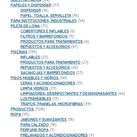
productos
37
PAPELES Y DISPENSER
37
18
productos
DISPENSER
18
productos
18
PAPEL, TOALLA, SERVILLETA
18
productos
54
PARA INSTITUCIONES, INDUSTRIALES
54
70
productos
PILETA DE LONA
70
productos
6
COBERTORES E INFLABLES
6
11
productos
FILTROS Y BARREFONDOS
11
productos
6
PRODUCTOS PARA TRATAMIENTOS
6
47
productos
REPUESTOS Y ACCESORIOS
47
135
productos
PISCINAS
135
productos
23
INFLABLES
23
productos
27
PRODUCTOS PARA TRATAMIENTO
27
63
productos
REPUESTOS Y ACCESORIOS
63
productos
27
SACAHOJAS Y BARREFONDOS
27
161
productos
PISOS MUEBLES Y VIDRIOS
161
productos
21
CERAS Y ACONDICIONADORES
21
23
productos
LIMPIA VIDRIOS
23
productos
66
LIMPIADORES, DESINFECTANTES Y DESENGRASANTES
66
13
product
LUSTRAMUEBLES
13
productos
39
TRAPOS, FRANELAS, MICROFIBRAS
39
1128
productos
PRODUCTOS
1128
115
productos
ROPA
115
productos
18
JABONES Y SUAVIZANTES
18
18
productos
PARA CALZADO
18
3
productos
PERFUME ROPA
3
productos
9
PRELAVADOS Y ACONDICIONADORES
9