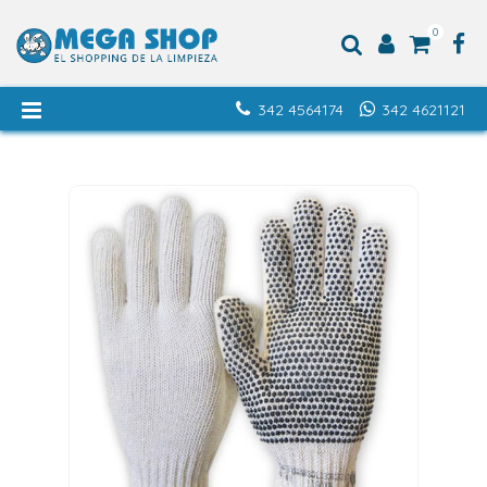
0
342 4564174
342 4621121