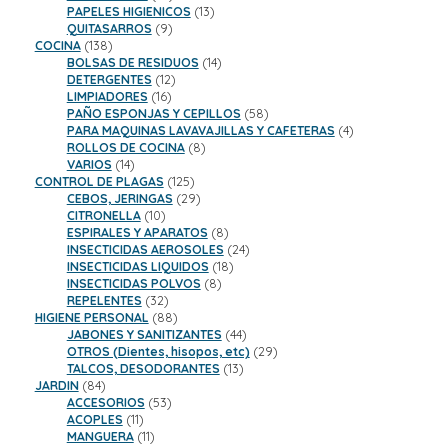
productos
13
PAPELES HIGIENICOS
13
9
productos
QUITASARROS
9
138
productos
COCINA
138
productos
14
BOLSAS DE RESIDUOS
14
12
productos
DETERGENTES
12
16
productos
LIMPIADORES
16
productos
58
PAÑO ESPONJAS Y CEPILLOS
58
productos
4
PARA MAQUINAS LAVAVAJILLAS Y CAFETERAS
4
8
productos
ROLLOS DE COCINA
8
14
productos
VARIOS
14
productos
125
CONTROL DE PLAGAS
125
productos
29
CEBOS, JERINGAS
29
10
productos
CITRONELLA
10
productos
8
ESPIRALES Y APARATOS
8
productos
24
INSECTICIDAS AEROSOLES
24
18
productos
INSECTICIDAS LIQUIDOS
18
8
productos
INSECTICIDAS POLVOS
8
32
productos
REPELENTES
32
productos
88
HIGIENE PERSONAL
88
productos
44
JABONES Y SANITIZANTES
44
productos
29
OTROS (Dientes, hisopos, etc)
29
13
productos
TALCOS, DESODORANTES
13
84
productos
JARDIN
84
productos
53
ACCESORIOS
53
11
productos
ACOPLES
11
productos
11
MANGUERA
11