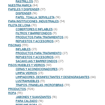
productos
12
RASTRILLOS
12
84
productos
NUESTRA MARCA
84
productos
37
PAPELES Y DISPENSER
37
18
productos
DISPENSER
18
productos
18
PAPEL, TOALLA, SERVILLETA
18
productos
54
PARA INSTITUCIONES, INDUSTRIALES
54
70
productos
PILETA DE LONA
70
productos
6
COBERTORES E INFLABLES
6
11
productos
FILTROS Y BARREFONDOS
11
productos
6
PRODUCTOS PARA TRATAMIENTOS
6
47
productos
REPUESTOS Y ACCESORIOS
47
135
productos
PISCINAS
135
productos
23
INFLABLES
23
productos
27
PRODUCTOS PARA TRATAMIENTO
27
63
productos
REPUESTOS Y ACCESORIOS
63
productos
27
SACAHOJAS Y BARREFONDOS
27
161
productos
PISOS MUEBLES Y VIDRIOS
161
productos
21
CERAS Y ACONDICIONADORES
21
23
productos
LIMPIA VIDRIOS
23
productos
66
LIMPIADORES, DESINFECTANTES Y DESENGRASANTES
66
13
product
LUSTRAMUEBLES
13
productos
39
TRAPOS, FRANELAS, MICROFIBRAS
39
1128
productos
PRODUCTOS
1128
115
productos
ROPA
115
productos
18
JABONES Y SUAVIZANTES
18
18
productos
PARA CALZADO
18
3
productos
PERFUME ROPA
3