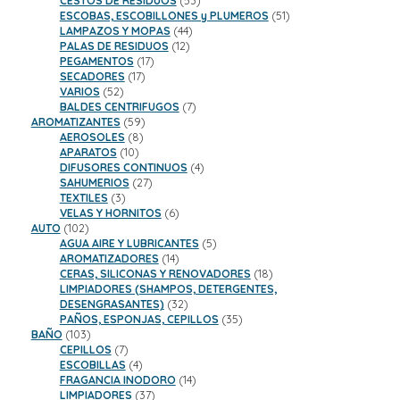
CESTOS DE RESIDUOS
53
productos
51
ESCOBAS, ESCOBILLONES y PLUMEROS
51
44
productos
LAMPAZOS Y MOPAS
44
12
productos
PALAS DE RESIDUOS
12
17
productos
PEGAMENTOS
17
17
productos
SECADORES
17
52
productos
VARIOS
52
productos
7
BALDES CENTRIFUGOS
7
59
productos
AROMATIZANTES
59
8
productos
AEROSOLES
8
10
productos
APARATOS
10
productos
4
DIFUSORES CONTINUOS
4
27
productos
SAHUMERIOS
27
3
productos
TEXTILES
3
productos
6
VELAS Y HORNITOS
6
102
productos
AUTO
102
productos
5
AGUA AIRE Y LUBRICANTES
5
14
productos
AROMATIZADORES
14
productos
18
CERAS, SILICONAS Y RENOVADORES
18
productos
LIMPIADORES (SHAMPOS, DETERGENTES,
32
DESENGRASANTES)
32
productos
35
PAÑOS, ESPONJAS, CEPILLOS
35
103
productos
BAÑO
103
productos
7
CEPILLOS
7
productos
4
ESCOBILLAS
4
productos
14
FRAGANCIA INODORO
14
37
productos
LIMPIADORES
37