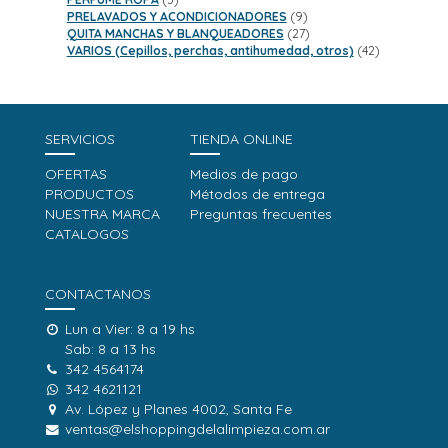
productos
9
PRELAVADOS Y ACONDICIONADORES
9
productos
27
QUITA MANCHAS Y BLANQUEADORES
27
productos
42
VARIOS (Cepillos, perchas, antihumedad, otros)
42
productos
SERVICIOS
TIENDA ONLINE
OFERTAS
Medios de pago
PRODUCTOS
Métodos de entrega
NUESTRA MARCA
Preguntas frecuentes
CATALOGOS
CONTACTANOS
Lun a Vier: 8 a 19 hs
Sab: 8 a 13 hs
342 4564174
342 4621121
Av. López y Planes 4002, Santa Fe
ventas@elshoppingdelalimpieza.com.ar