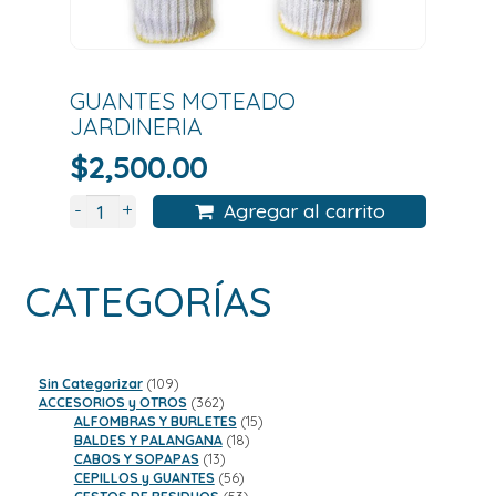
GUANTES MOTEADO
JARDINERIA
$
2,500.00
+
-
Agregar al carrito
CATEGORÍAS
109
Sin Categorizar
109
productos
362
ACCESORIOS y OTROS
362
productos
15
ALFOMBRAS Y BURLETES
15
18
productos
BALDES Y PALANGANA
18
13
productos
CABOS Y SOPAPAS
13
productos
56
CEPILLOS y GUANTES
56
productos
53