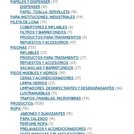
productos
37
PAPELES Y DISPENSER
37
18
productos
DISPENSER
18
productos
18
PAPEL, TOALLA, SERVILLETA
18
productos
54
PARA INSTITUCIONES, INDUSTRIALES
54
70
productos
PILETA DE LONA
70
productos
6
COBERTORES E INFLABLES
6
11
productos
FILTROS Y BARREFONDOS
11
productos
6
PRODUCTOS PARA TRATAMIENTOS
6
47
productos
REPUESTOS Y ACCESORIOS
47
135
productos
PISCINAS
135
productos
23
INFLABLES
23
productos
27
PRODUCTOS PARA TRATAMIENTO
27
63
productos
REPUESTOS Y ACCESORIOS
63
productos
27
SACAHOJAS Y BARREFONDOS
27
161
productos
PISOS MUEBLES Y VIDRIOS
161
productos
21
CERAS Y ACONDICIONADORES
21
23
productos
LIMPIA VIDRIOS
23
productos
66
LIMPIADORES, DESINFECTANTES Y DESENGRASANTES
66
13
product
LUSTRAMUEBLES
13
productos
39
TRAPOS, FRANELAS, MICROFIBRAS
39
1128
productos
PRODUCTOS
1128
115
productos
ROPA
115
productos
18
JABONES Y SUAVIZANTES
18
18
productos
PARA CALZADO
18
3
productos
PERFUME ROPA
3
productos
9
PRELAVADOS Y ACONDICIONADORES
9
productos
27
QUITA MANCHAS Y BLANQUEADORES
27