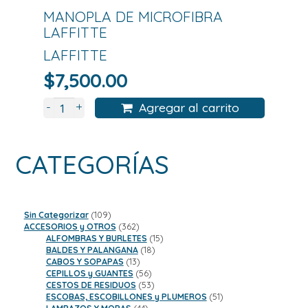
MANOPLA DE MICROFIBRA
LAFFITTE
LAFFITTE
$
7,500.00
+
-
Agregar al carrito
CATEGORÍAS
109
Sin Categorizar
109
productos
362
ACCESORIOS y OTROS
362
productos
15
ALFOMBRAS Y BURLETES
15
18
productos
BALDES Y PALANGANA
18
13
productos
CABOS Y SOPAPAS
13
productos
56
CEPILLOS y GUANTES
56
productos
53
CESTOS DE RESIDUOS
53
productos
51
ESCOBAS, ESCOBILLONES y PLUMEROS
51
44
productos