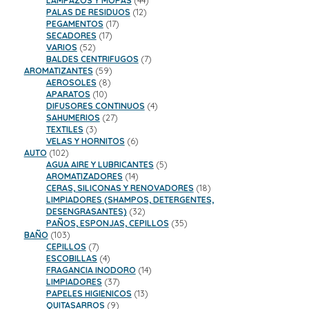
LAMPAZOS Y MOPAS
44
12
productos
PALAS DE RESIDUOS
12
17
productos
PEGAMENTOS
17
17
productos
SECADORES
17
52
productos
VARIOS
52
productos
7
BALDES CENTRIFUGOS
7
59
productos
AROMATIZANTES
59
8
productos
AEROSOLES
8
10
productos
APARATOS
10
productos
4
DIFUSORES CONTINUOS
4
27
productos
SAHUMERIOS
27
3
productos
TEXTILES
3
productos
6
VELAS Y HORNITOS
6
102
productos
AUTO
102
productos
5
AGUA AIRE Y LUBRICANTES
5
14
productos
AROMATIZADORES
14
productos
18
CERAS, SILICONAS Y RENOVADORES
18
productos
LIMPIADORES (SHAMPOS, DETERGENTES,
32
DESENGRASANTES)
32
productos
35
PAÑOS, ESPONJAS, CEPILLOS
35
103
productos
BAÑO
103
productos
7
CEPILLOS
7
productos
4
ESCOBILLAS
4
productos
14
FRAGANCIA INODORO
14
37
productos
LIMPIADORES
37
productos
13
PAPELES HIGIENICOS
13
9
productos
QUITASARROS
9