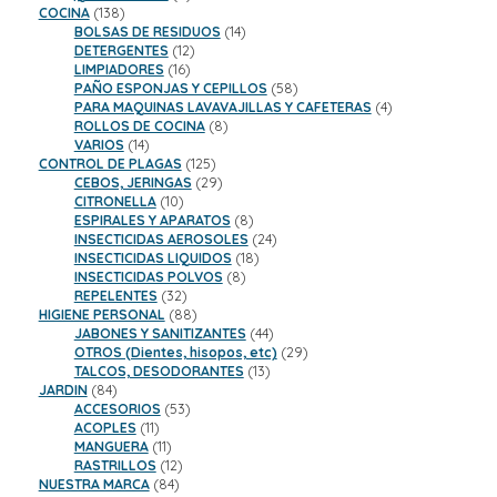
138
productos
COCINA
138
productos
14
BOLSAS DE RESIDUOS
14
12
productos
DETERGENTES
12
16
productos
LIMPIADORES
16
productos
58
PAÑO ESPONJAS Y CEPILLOS
58
productos
4
PARA MAQUINAS LAVAVAJILLAS Y CAFETERAS
4
8
productos
ROLLOS DE COCINA
8
14
productos
VARIOS
14
productos
125
CONTROL DE PLAGAS
125
productos
29
CEBOS, JERINGAS
29
10
productos
CITRONELLA
10
productos
8
ESPIRALES Y APARATOS
8
productos
24
INSECTICIDAS AEROSOLES
24
18
productos
INSECTICIDAS LIQUIDOS
18
8
productos
INSECTICIDAS POLVOS
8
32
productos
REPELENTES
32
productos
88
HIGIENE PERSONAL
88
productos
44
JABONES Y SANITIZANTES
44
productos
29
OTROS (Dientes, hisopos, etc)
29
13
productos
TALCOS, DESODORANTES
13
84
productos
JARDIN
84
productos
53
ACCESORIOS
53
11
productos
ACOPLES
11
productos
11
MANGUERA
11
productos
12
RASTRILLOS
12
84
productos
NUESTRA MARCA
84