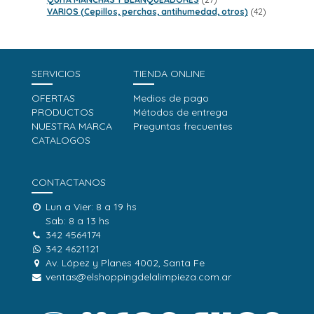
productos
42
VARIOS (Cepillos, perchas, antihumedad, otros)
42
productos
SERVICIOS
TIENDA ONLINE
OFERTAS
Medios de pago
PRODUCTOS
Métodos de entrega
NUESTRA MARCA
Preguntas frecuentes
CATALOGOS
CONTACTANOS
Lun a Vier: 8 a 19 hs
Sab: 8 a 13 hs
342 4564174
342 4621121
Av. López y Planes 4002, Santa Fe
ventas@elshoppingdelalimpieza.com.ar