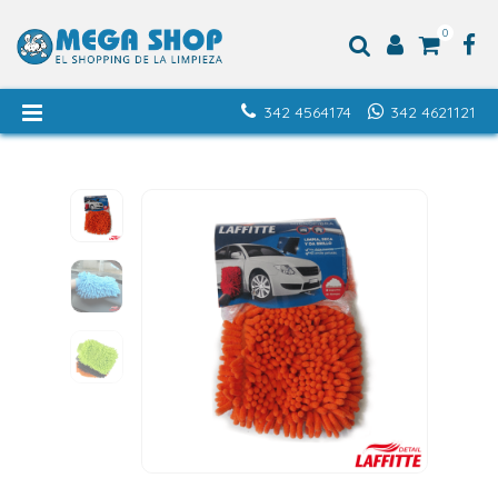
0
342 4564174
342 4621121