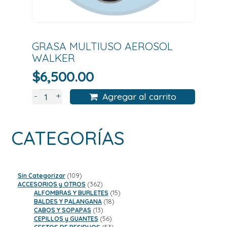
GRASA MULTIUSO AEROSOL
WALKER
$
6,500.00
+
-
Agregar al carrito
CATEGORÍAS
109
Sin Categorizar
109
productos
362
ACCESORIOS y OTROS
362
productos
15
ALFOMBRAS Y BURLETES
15
18
productos
BALDES Y PALANGANA
18
13
productos
CABOS Y SOPAPAS
13
productos
56
CEPILLOS y GUANTES
56
productos
53