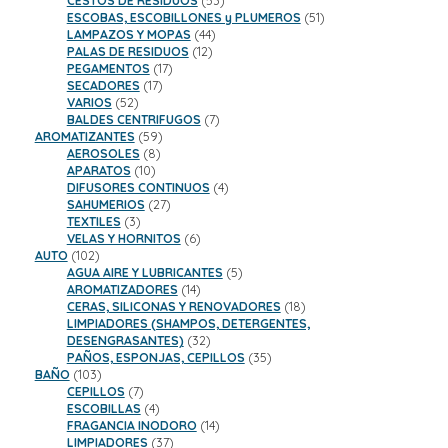
CESTOS DE RESIDUOS
53
productos
51
ESCOBAS, ESCOBILLONES y PLUMEROS
51
44
productos
LAMPAZOS Y MOPAS
44
12
productos
PALAS DE RESIDUOS
12
17
productos
PEGAMENTOS
17
17
productos
SECADORES
17
52
productos
VARIOS
52
productos
7
BALDES CENTRIFUGOS
7
59
productos
AROMATIZANTES
59
8
productos
AEROSOLES
8
10
productos
APARATOS
10
productos
4
DIFUSORES CONTINUOS
4
27
productos
SAHUMERIOS
27
3
productos
TEXTILES
3
productos
6
VELAS Y HORNITOS
6
102
productos
AUTO
102
productos
5
AGUA AIRE Y LUBRICANTES
5
14
productos
AROMATIZADORES
14
productos
18
CERAS, SILICONAS Y RENOVADORES
18
productos
LIMPIADORES (SHAMPOS, DETERGENTES,
32
DESENGRASANTES)
32
productos
35
PAÑOS, ESPONJAS, CEPILLOS
35
103
productos
BAÑO
103
productos
7
CEPILLOS
7
productos
4
ESCOBILLAS
4
productos
14
FRAGANCIA INODORO
14
37
productos
LIMPIADORES
37