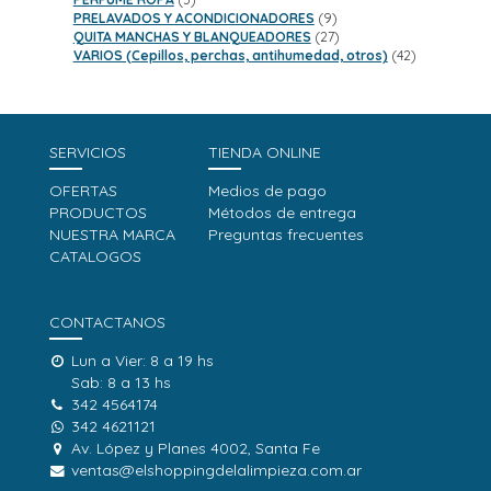
productos
9
PRELAVADOS Y ACONDICIONADORES
9
productos
27
QUITA MANCHAS Y BLANQUEADORES
27
productos
42
VARIOS (Cepillos, perchas, antihumedad, otros)
42
productos
SERVICIOS
TIENDA ONLINE
OFERTAS
Medios de pago
PRODUCTOS
Métodos de entrega
NUESTRA MARCA
Preguntas frecuentes
CATALOGOS
CONTACTANOS
Lun a Vier: 8 a 19 hs
Sab: 8 a 13 hs
342 4564174
342 4621121
Av. López y Planes 4002, Santa Fe
ventas@elshoppingdelalimpieza.com.ar