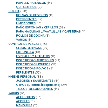
productos
13
PAPELES HIGIENICOS
13
9
productos
QUITASARROS
9
138
productos
COCINA
138
productos
14
BOLSAS DE RESIDUOS
14
12
productos
DETERGENTES
12
16
productos
LIMPIADORES
16
productos
58
PAÑO ESPONJAS Y CEPILLOS
58
productos
4
PARA MAQUINAS LAVAVAJILLAS Y CAFETERAS
4
8
productos
ROLLOS DE COCINA
8
14
productos
VARIOS
14
productos
125
CONTROL DE PLAGAS
125
productos
29
CEBOS, JERINGAS
29
10
productos
CITRONELLA
10
productos
8
ESPIRALES Y APARATOS
8
productos
24
INSECTICIDAS AEROSOLES
24
18
productos
INSECTICIDAS LIQUIDOS
18
8
productos
INSECTICIDAS POLVOS
8
32
productos
REPELENTES
32
productos
88
HIGIENE PERSONAL
88
productos
44
JABONES Y SANITIZANTES
44
productos
29
OTROS (Dientes, hisopos, etc)
29
13
productos
TALCOS, DESODORANTES
13
84
productos
JARDIN
84
productos
53
ACCESORIOS
53
11
productos
ACOPLES
11
productos
11
MANGUERA
11