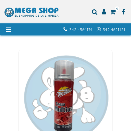
0
342 4564174
342 4621121