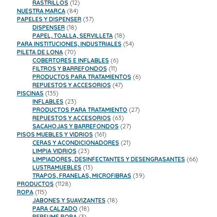
productos
12
RASTRILLOS
12
84
productos
NUESTRA MARCA
84
productos
37
PAPELES Y DISPENSER
37
18
productos
DISPENSER
18
productos
18
PAPEL, TOALLA, SERVILLETA
18
productos
54
PARA INSTITUCIONES, INDUSTRIALES
54
70
productos
PILETA DE LONA
70
productos
6
COBERTORES E INFLABLES
6
11
productos
FILTROS Y BARREFONDOS
11
productos
6
PRODUCTOS PARA TRATAMIENTOS
6
47
productos
REPUESTOS Y ACCESORIOS
47
135
productos
PISCINAS
135
productos
23
INFLABLES
23
productos
27
PRODUCTOS PARA TRATAMIENTO
27
63
productos
REPUESTOS Y ACCESORIOS
63
productos
27
SACAHOJAS Y BARREFONDOS
27
161
productos
PISOS MUEBLES Y VIDRIOS
161
productos
21
CERAS Y ACONDICIONADORES
21
23
productos
LIMPIA VIDRIOS
23
productos
66
LIMPIADORES, DESINFECTANTES Y DESENGRASANTES
66
13
product
LUSTRAMUEBLES
13
productos
39
TRAPOS, FRANELAS, MICROFIBRAS
39
1128
productos
PRODUCTOS
1128
115
productos
ROPA
115
productos
18
JABONES Y SUAVIZANTES
18
18
productos
PARA CALZADO
18
3
productos
PERFUME ROPA
3