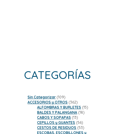
CATEGORÍAS
109
Sin Categorizar
109
productos
362
ACCESORIOS y OTROS
362
productos
15
ALFOMBRAS Y BURLETES
15
18
productos
BALDES Y PALANGANA
18
13
productos
CABOS Y SOPAPAS
13
productos
56
CEPILLOS y GUANTES
56
productos
53
CESTOS DE RESIDUOS
53
productos
ESCOBAS, ESCOBILLONES y