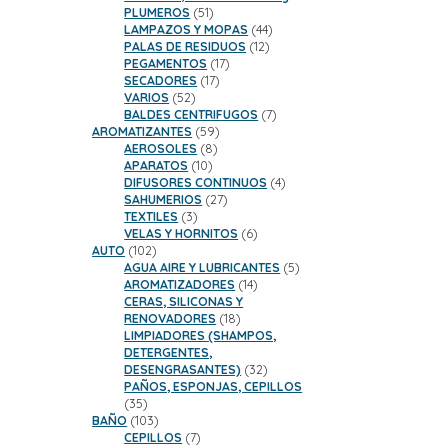
51
PLUMEROS
51
productos
44
LAMPAZOS Y MOPAS
44
12
productos
PALAS DE RESIDUOS
12
17
productos
PEGAMENTOS
17
17
productos
SECADORES
17
52
productos
VARIOS
52
productos
7
BALDES CENTRIFUGOS
7
59
productos
AROMATIZANTES
59
8
productos
AEROSOLES
8
10
productos
APARATOS
10
productos
4
DIFUSORES CONTINUOS
4
27
productos
SAHUMERIOS
27
3
productos
TEXTILES
3
productos
6
VELAS Y HORNITOS
6
102
productos
AUTO
102
productos
5
AGUA AIRE Y LUBRICANTES
5
14
productos
AROMATIZADORES
14
productos
CERAS, SILICONAS Y
18
RENOVADORES
18
productos
LIMPIADORES (SHAMPOS,
DETERGENTES,
32
DESENGRASANTES)
32
productos
PAÑOS, ESPONJAS, CEPILLOS
35
35
productos
103
BAÑO
103
productos
7
CEPILLOS
7