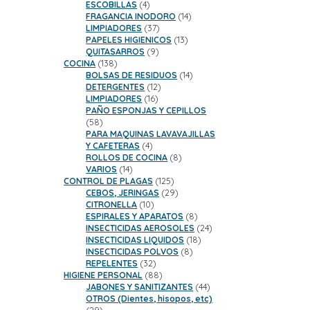
productos
4
ESCOBILLAS
4
productos
14
FRAGANCIA INODORO
14
37
productos
LIMPIADORES
37
productos
13
PAPELES HIGIENICOS
13
9
productos
QUITASARROS
9
138
productos
COCINA
138
productos
14
BOLSAS DE RESIDUOS
14
12
productos
DETERGENTES
12
16
productos
LIMPIADORES
16
productos
PAÑO ESPONJAS Y CEPILLOS
58
58
productos
PARA MAQUINAS LAVAVAJILLAS
4
Y CAFETERAS
4
productos
8
ROLLOS DE COCINA
8
14
productos
VARIOS
14
productos
125
CONTROL DE PLAGAS
125
productos
29
CEBOS, JERINGAS
29
10
productos
CITRONELLA
10
productos
8
ESPIRALES Y APARATOS
8
productos
24
INSECTICIDAS AEROSOLES
24
18
productos
INSECTICIDAS LIQUIDOS
18
8
productos
INSECTICIDAS POLVOS
8
32
productos
REPELENTES
32
productos
88
HIGIENE PERSONAL
88
productos
44
JABONES Y SANITIZANTES
44
productos
OTROS (Dientes, hisopos, etc)
29