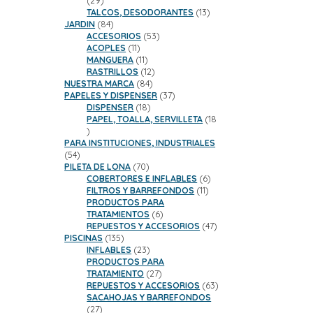
29
productos
13
TALCOS, DESODORANTES
13
84
productos
JARDIN
84
productos
53
ACCESORIOS
53
11
productos
ACOPLES
11
productos
11
MANGUERA
11
productos
12
RASTRILLOS
12
84
productos
NUESTRA MARCA
84
productos
37
PAPELES Y DISPENSER
37
18
productos
DISPENSER
18
productos
PAPEL, TOALLA, SERVILLETA
18
18
productos
PARA INSTITUCIONES, INDUSTRIALES
54
54
productos
70
PILETA DE LONA
70
productos
6
COBERTORES E INFLABLES
6
11
productos
FILTROS Y BARREFONDOS
11
productos
PRODUCTOS PARA
6
TRATAMIENTOS
6
productos
47
REPUESTOS Y ACCESORIOS
47
135
productos
PISCINAS
135
productos
23
INFLABLES
23
productos
PRODUCTOS PARA
27
TRATAMIENTO
27
productos
63
REPUESTOS Y ACCESORIOS
63
productos
SACAHOJAS Y BARREFONDOS
27
27