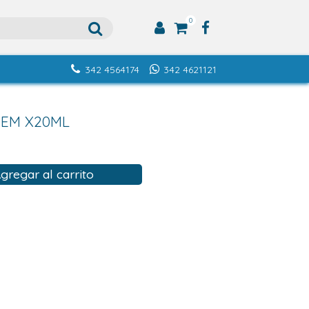
0
342 4564174
342 4621121
EEM X20ML
gregar al carrito