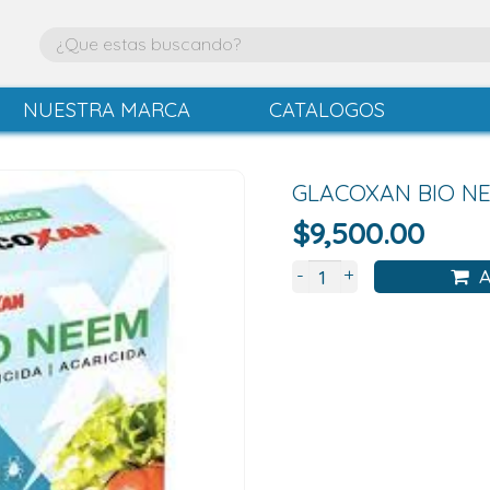
NUESTRA MARCA
CATALOGOS
GLACOXAN BIO N
$
9,500.00
+
-
A