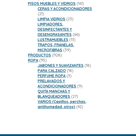
productos
161
PISOS MUEBLES Y VIDRIOS
161
productos
CERAS Y ACONDICIONADORES
21
21
productos
23
LIMPIA VIDRIOS
23
productos
LIMPIADORES,
DESINFECTANTES Y
66
DESENGRASANTES
66
13
productos
LUSTRAMUEBLES
13
productos
TRAPOS, FRANELAS,
39
MICROFIBRAS
39
1128
productos
PRODUCTOS
1128
115
productos
ROPA
115
productos
18
JABONES Y SUAVIZANTES
18
18
productos
PARA CALZADO
18
3
productos
PERFUME ROPA
3
productos
PRELAVADOS Y
9
ACONDICIONADORES
9
productos
QUITA MANCHAS Y
27
BLANQUEADORES
27
productos
VARIOS (Cepillos, perchas,
42
antihumedad, otros)
42
productos