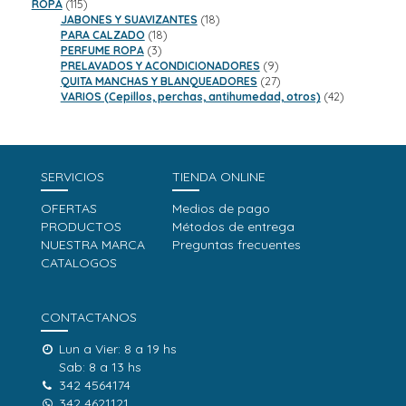
115
productos
ROPA
115
productos
18
JABONES Y SUAVIZANTES
18
18
productos
PARA CALZADO
18
3
productos
PERFUME ROPA
3
productos
9
PRELAVADOS Y ACONDICIONADORES
9
productos
27
QUITA MANCHAS Y BLANQUEADORES
27
productos
42
VARIOS (Cepillos, perchas, antihumedad, otros)
42
productos
SERVICIOS
TIENDA ONLINE
OFERTAS
Medios de pago
PRODUCTOS
Métodos de entrega
NUESTRA MARCA
Preguntas frecuentes
CATALOGOS
CONTACTANOS
Lun a Vier: 8 a 19 hs
Sab: 8 a 13 hs
342 4564174
342 4621121