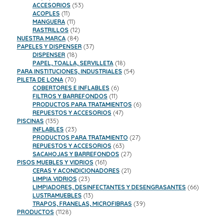
productos
53
ACCESORIOS
53
11
productos
ACOPLES
11
productos
11
MANGUERA
11
productos
12
RASTRILLOS
12
84
productos
NUESTRA MARCA
84
productos
37
PAPELES Y DISPENSER
37
18
productos
DISPENSER
18
productos
18
PAPEL, TOALLA, SERVILLETA
18
productos
54
PARA INSTITUCIONES, INDUSTRIALES
54
70
productos
PILETA DE LONA
70
productos
6
COBERTORES E INFLABLES
6
11
productos
FILTROS Y BARREFONDOS
11
productos
6
PRODUCTOS PARA TRATAMIENTOS
6
47
productos
REPUESTOS Y ACCESORIOS
47
135
productos
PISCINAS
135
productos
23
INFLABLES
23
productos
27
PRODUCTOS PARA TRATAMIENTO
27
63
productos
REPUESTOS Y ACCESORIOS
63
productos
27
SACAHOJAS Y BARREFONDOS
27
161
productos
PISOS MUEBLES Y VIDRIOS
161
productos
21
CERAS Y ACONDICIONADORES
21
23
productos
LIMPIA VIDRIOS
23
productos
66
LIMPIADORES, DESINFECTANTES Y DESENGRASANTES
66
13
product
LUSTRAMUEBLES
13
productos
39
TRAPOS, FRANELAS, MICROFIBRAS
39
1128
productos
PRODUCTOS
1128