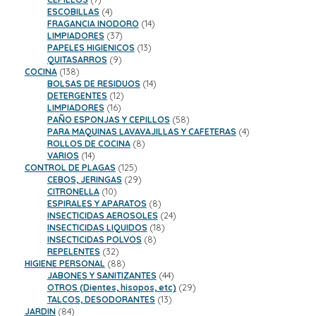
productos
4
ESCOBILLAS
4
productos
14
FRAGANCIA INODORO
14
37
productos
LIMPIADORES
37
productos
13
PAPELES HIGIENICOS
13
9
productos
QUITASARROS
9
138
productos
COCINA
138
productos
14
BOLSAS DE RESIDUOS
14
12
productos
DETERGENTES
12
16
productos
LIMPIADORES
16
productos
58
PAÑO ESPONJAS Y CEPILLOS
58
productos
4
PARA MAQUINAS LAVAVAJILLAS Y CAFETERAS
4
8
productos
ROLLOS DE COCINA
8
14
productos
VARIOS
14
productos
125
CONTROL DE PLAGAS
125
productos
29
CEBOS, JERINGAS
29
10
productos
CITRONELLA
10
productos
8
ESPIRALES Y APARATOS
8
productos
24
INSECTICIDAS AEROSOLES
24
18
productos
INSECTICIDAS LIQUIDOS
18
8
productos
INSECTICIDAS POLVOS
8
32
productos
REPELENTES
32
productos
88
HIGIENE PERSONAL
88
productos
44
JABONES Y SANITIZANTES
44
productos
29
OTROS (Dientes, hisopos, etc)
29
13
productos
TALCOS, DESODORANTES
13
84
productos
JARDIN
84