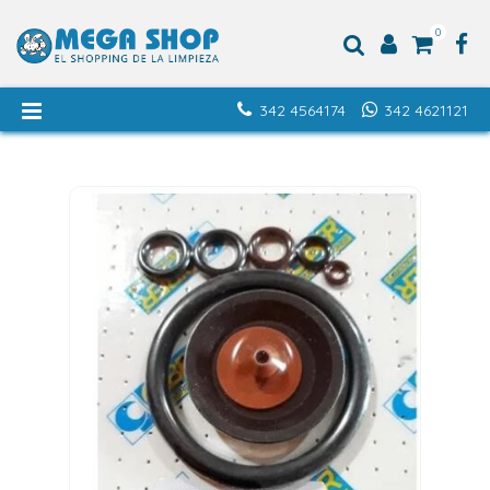
0
342 4564174
342 4621121