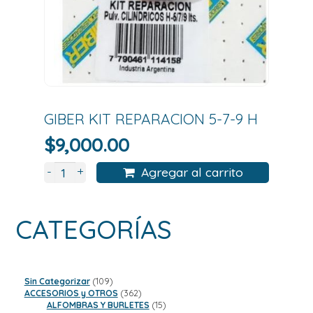
GIBER KIT REPARACION 5-7-9 H
$
9,000.00
+
-
Agregar al carrito
CATEGORÍAS
109
Sin Categorizar
109
productos
362
ACCESORIOS y OTROS
362
productos
15
ALFOMBRAS Y BURLETES
15