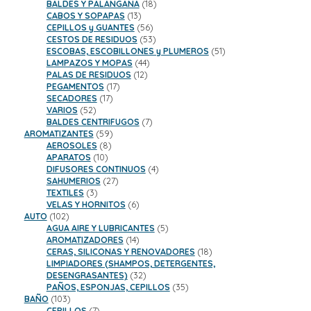
18
productos
BALDES Y PALANGANA
18
13
productos
CABOS Y SOPAPAS
13
productos
56
CEPILLOS y GUANTES
56
productos
53
CESTOS DE RESIDUOS
53
productos
51
ESCOBAS, ESCOBILLONES y PLUMEROS
51
44
productos
LAMPAZOS Y MOPAS
44
12
productos
PALAS DE RESIDUOS
12
17
productos
PEGAMENTOS
17
17
productos
SECADORES
17
52
productos
VARIOS
52
productos
7
BALDES CENTRIFUGOS
7
59
productos
AROMATIZANTES
59
8
productos
AEROSOLES
8
10
productos
APARATOS
10
productos
4
DIFUSORES CONTINUOS
4
27
productos
SAHUMERIOS
27
3
productos
TEXTILES
3
productos
6
VELAS Y HORNITOS
6
102
productos
AUTO
102
productos
5
AGUA AIRE Y LUBRICANTES
5
14
productos
AROMATIZADORES
14
productos
18
CERAS, SILICONAS Y RENOVADORES
18
productos
LIMPIADORES (SHAMPOS, DETERGENTES,
32
DESENGRASANTES)
32
productos
35
PAÑOS, ESPONJAS, CEPILLOS
35
103
productos
BAÑO
103
productos
7
CEPILLOS
7