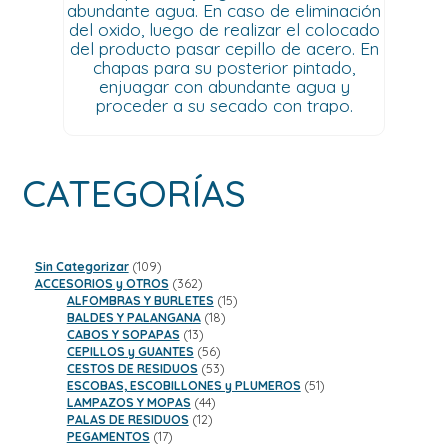
abundante agua. En caso de eliminación
del oxido, luego de realizar el colocado
del producto pasar cepillo de acero. En
chapas para su posterior pintado,
enjuagar con abundante agua y
proceder a su secado con trapo.
CATEGORÍAS
109
Sin Categorizar
109
productos
362
ACCESORIOS y OTROS
362
productos
15
ALFOMBRAS Y BURLETES
15
18
productos
BALDES Y PALANGANA
18
13
productos
CABOS Y SOPAPAS
13
productos
56
CEPILLOS y GUANTES
56
productos
53
CESTOS DE RESIDUOS
53
productos
51
ESCOBAS, ESCOBILLONES y PLUMEROS
51
44
productos
LAMPAZOS Y MOPAS
44
12
productos
PALAS DE RESIDUOS
12
17
productos
PEGAMENTOS
17