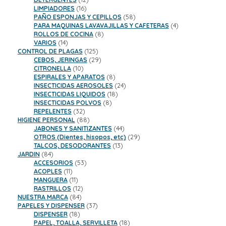
16
productos
LIMPIADORES
16
productos
58
PAÑO ESPONJAS Y CEPILLOS
58
productos
4
PARA MAQUINAS LAVAVAJILLAS Y CAFETERAS
4
8
productos
ROLLOS DE COCINA
8
14
productos
VARIOS
14
productos
125
CONTROL DE PLAGAS
125
productos
29
CEBOS, JERINGAS
29
10
productos
CITRONELLA
10
productos
8
ESPIRALES Y APARATOS
8
productos
24
INSECTICIDAS AEROSOLES
24
18
productos
INSECTICIDAS LIQUIDOS
18
8
productos
INSECTICIDAS POLVOS
8
32
productos
REPELENTES
32
productos
88
HIGIENE PERSONAL
88
productos
44
JABONES Y SANITIZANTES
44
productos
29
OTROS (Dientes, hisopos, etc)
29
13
productos
TALCOS, DESODORANTES
13
84
productos
JARDIN
84
productos
53
ACCESORIOS
53
11
productos
ACOPLES
11
productos
11
MANGUERA
11
productos
12
RASTRILLOS
12
84
productos
NUESTRA MARCA
84
productos
37
PAPELES Y DISPENSER
37
18
productos
DISPENSER
18
productos
18
PAPEL, TOALLA, SERVILLETA
18