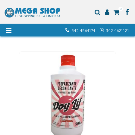
0
342 4564174
342 4621121