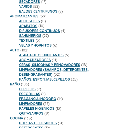
17
productos
SECADORES
17
52
productos
VARIOS
52
productos
7
BALDES CENTRIFUGOS
7
59
productos
AROMATIZANTES
59
8
productos
AEROSOLES
8
10
productos
APARATOS
10
productos
4
DIFUSORES CONTINUOS
4
27
productos
SAHUMERIOS
27
3
productos
TEXTILES
3
productos
6
VELAS Y HORNITOS
6
102
productos
AUTO
102
productos
5
AGUA AIRE Y LUBRICANTES
5
14
productos
AROMATIZADORES
14
productos
18
CERAS, SILICONAS Y RENOVADORES
18
productos
LIMPIADORES (SHAMPOS, DETERGENTES,
32
DESENGRASANTES)
32
productos
35
PAÑOS, ESPONJAS, CEPILLOS
35
103
productos
BAÑO
103
productos
7
CEPILLOS
7
productos
4
ESCOBILLAS
4
productos
14
FRAGANCIA INODORO
14
37
productos
LIMPIADORES
37
productos
13
PAPELES HIGIENICOS
13
9
productos
QUITASARROS
9
138
productos
COCINA
138
productos
14
BOLSAS DE RESIDUOS
14
12
productos
DETERGENTES
12