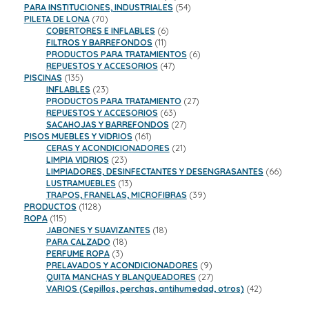
productos
54
PARA INSTITUCIONES, INDUSTRIALES
54
70
productos
PILETA DE LONA
70
productos
6
COBERTORES E INFLABLES
6
11
productos
FILTROS Y BARREFONDOS
11
productos
6
PRODUCTOS PARA TRATAMIENTOS
6
47
productos
REPUESTOS Y ACCESORIOS
47
135
productos
PISCINAS
135
productos
23
INFLABLES
23
productos
27
PRODUCTOS PARA TRATAMIENTO
27
63
productos
REPUESTOS Y ACCESORIOS
63
productos
27
SACAHOJAS Y BARREFONDOS
27
161
productos
PISOS MUEBLES Y VIDRIOS
161
productos
21
CERAS Y ACONDICIONADORES
21
23
productos
LIMPIA VIDRIOS
23
productos
66
LIMPIADORES, DESINFECTANTES Y DESENGRASANTES
66
13
product
LUSTRAMUEBLES
13
productos
39
TRAPOS, FRANELAS, MICROFIBRAS
39
1128
productos
PRODUCTOS
1128
115
productos
ROPA
115
productos
18
JABONES Y SUAVIZANTES
18
18
productos
PARA CALZADO
18
3
productos
PERFUME ROPA
3
productos
9
PRELAVADOS Y ACONDICIONADORES
9
productos
27
QUITA MANCHAS Y BLANQUEADORES
27
productos
42
VARIOS (Cepillos, perchas, antihumedad, otros)
42
productos