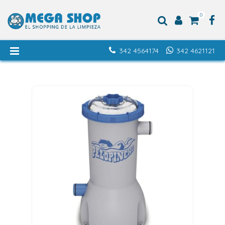
0
342 4564174
342 4621121