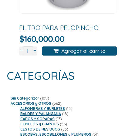
FILTRO PARA PELOPINCHO
$
160,000.00
+
-
Agregar al carrito
CATEGORÍAS
109
Sin Categorizar
109
productos
362
ACCESORIOS y OTROS
362
productos
15
ALFOMBRAS Y BURLETES
15
18
productos
BALDES Y PALANGANA
18
13
productos
CABOS Y SOPAPAS
13
productos
56
CEPILLOS y GUANTES
56
productos
53
CESTOS DE RESIDUOS
53
productos
51
ESCOBAS, ESCOBILLONES y PLUMEROS
51