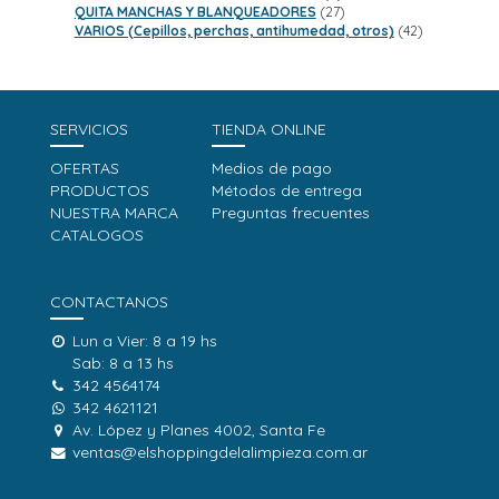
productos
27
QUITA MANCHAS Y BLANQUEADORES
27
productos
42
VARIOS (Cepillos, perchas, antihumedad, otros)
42
productos
SERVICIOS
TIENDA ONLINE
OFERTAS
Medios de pago
PRODUCTOS
Métodos de entrega
NUESTRA MARCA
Preguntas frecuentes
CATALOGOS
CONTACTANOS
Lun a Vier: 8 a 19 hs
Sab: 8 a 13 hs
342 4564174
342 4621121
Av. López y Planes 4002, Santa Fe
ventas@elshoppingdelalimpieza.com.ar