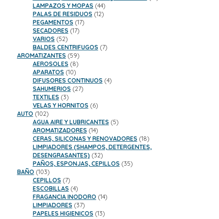
44
productos
LAMPAZOS Y MOPAS
44
12
productos
PALAS DE RESIDUOS
12
17
productos
PEGAMENTOS
17
17
productos
SECADORES
17
52
productos
VARIOS
52
productos
7
BALDES CENTRIFUGOS
7
59
productos
AROMATIZANTES
59
8
productos
AEROSOLES
8
10
productos
APARATOS
10
productos
4
DIFUSORES CONTINUOS
4
27
productos
SAHUMERIOS
27
3
productos
TEXTILES
3
productos
6
VELAS Y HORNITOS
6
102
productos
AUTO
102
productos
5
AGUA AIRE Y LUBRICANTES
5
14
productos
AROMATIZADORES
14
productos
18
CERAS, SILICONAS Y RENOVADORES
18
productos
LIMPIADORES (SHAMPOS, DETERGENTES,
32
DESENGRASANTES)
32
productos
35
PAÑOS, ESPONJAS, CEPILLOS
35
103
productos
BAÑO
103
productos
7
CEPILLOS
7
productos
4
ESCOBILLAS
4
productos
14
FRAGANCIA INODORO
14
37
productos
LIMPIADORES
37
productos
13
PAPELES HIGIENICOS
13