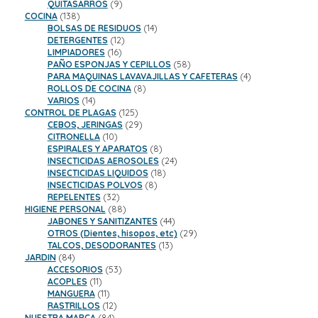
9
productos
QUITASARROS
9
138
productos
COCINA
138
productos
14
BOLSAS DE RESIDUOS
14
12
productos
DETERGENTES
12
16
productos
LIMPIADORES
16
productos
58
PAÑO ESPONJAS Y CEPILLOS
58
productos
4
PARA MAQUINAS LAVAVAJILLAS Y CAFETERAS
4
8
productos
ROLLOS DE COCINA
8
14
productos
VARIOS
14
productos
125
CONTROL DE PLAGAS
125
productos
29
CEBOS, JERINGAS
29
10
productos
CITRONELLA
10
productos
8
ESPIRALES Y APARATOS
8
productos
24
INSECTICIDAS AEROSOLES
24
18
productos
INSECTICIDAS LIQUIDOS
18
8
productos
INSECTICIDAS POLVOS
8
32
productos
REPELENTES
32
productos
88
HIGIENE PERSONAL
88
productos
44
JABONES Y SANITIZANTES
44
productos
29
OTROS (Dientes, hisopos, etc)
29
13
productos
TALCOS, DESODORANTES
13
84
productos
JARDIN
84
productos
53
ACCESORIOS
53
11
productos
ACOPLES
11
productos
11
MANGUERA
11
productos
12
RASTRILLOS
12
84
productos
NUESTRA MARCA
84