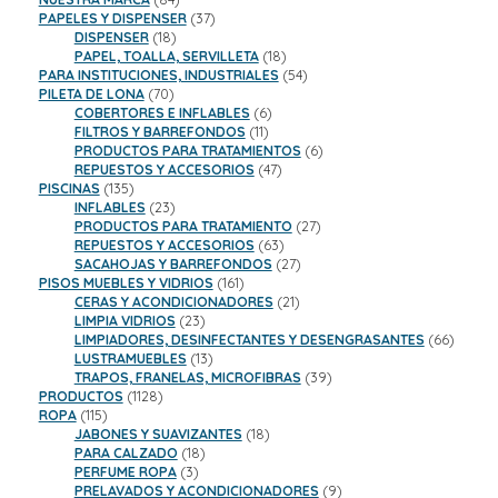
productos
37
PAPELES Y DISPENSER
37
18
productos
DISPENSER
18
productos
18
PAPEL, TOALLA, SERVILLETA
18
productos
54
PARA INSTITUCIONES, INDUSTRIALES
54
70
productos
PILETA DE LONA
70
productos
6
COBERTORES E INFLABLES
6
11
productos
FILTROS Y BARREFONDOS
11
productos
6
PRODUCTOS PARA TRATAMIENTOS
6
47
productos
REPUESTOS Y ACCESORIOS
47
135
productos
PISCINAS
135
productos
23
INFLABLES
23
productos
27
PRODUCTOS PARA TRATAMIENTO
27
63
productos
REPUESTOS Y ACCESORIOS
63
productos
27
SACAHOJAS Y BARREFONDOS
27
161
productos
PISOS MUEBLES Y VIDRIOS
161
productos
21
CERAS Y ACONDICIONADORES
21
23
productos
LIMPIA VIDRIOS
23
productos
66
LIMPIADORES, DESINFECTANTES Y DESENGRASANTES
66
13
product
LUSTRAMUEBLES
13
productos
39
TRAPOS, FRANELAS, MICROFIBRAS
39
1128
productos
PRODUCTOS
1128
115
productos
ROPA
115
productos
18
JABONES Y SUAVIZANTES
18
18
productos
PARA CALZADO
18
3
productos
PERFUME ROPA
3
productos
9
PRELAVADOS Y ACONDICIONADORES
9