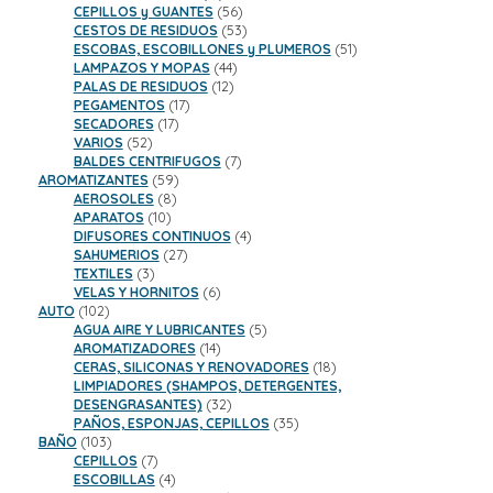
productos
56
CEPILLOS y GUANTES
56
productos
53
CESTOS DE RESIDUOS
53
productos
51
ESCOBAS, ESCOBILLONES y PLUMEROS
51
44
productos
LAMPAZOS Y MOPAS
44
12
productos
PALAS DE RESIDUOS
12
17
productos
PEGAMENTOS
17
17
productos
SECADORES
17
52
productos
VARIOS
52
productos
7
BALDES CENTRIFUGOS
7
59
productos
AROMATIZANTES
59
8
productos
AEROSOLES
8
10
productos
APARATOS
10
productos
4
DIFUSORES CONTINUOS
4
27
productos
SAHUMERIOS
27
3
productos
TEXTILES
3
productos
6
VELAS Y HORNITOS
6
102
productos
AUTO
102
productos
5
AGUA AIRE Y LUBRICANTES
5
14
productos
AROMATIZADORES
14
productos
18
CERAS, SILICONAS Y RENOVADORES
18
productos
LIMPIADORES (SHAMPOS, DETERGENTES,
32
DESENGRASANTES)
32
productos
35
PAÑOS, ESPONJAS, CEPILLOS
35
103
productos
BAÑO
103
productos
7
CEPILLOS
7
productos
4
ESCOBILLAS
4