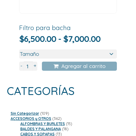
Filtro para bacha
Rango
$
6,500.00
-
$
7,000.00
de
precios:
desde
+
-
Agregar al carrito
$6,500.0
hasta
CATEGORÍAS
$7,000.0
109
Sin Categorizar
109
productos
362
ACCESORIOS y OTROS
362
productos
15
ALFOMBRAS Y BURLETES
15
18
productos
BALDES Y PALANGANA
18
13
productos
CABOS Y SOPAPAS
13