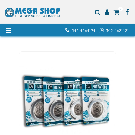
0
342 4564174
342 4621121