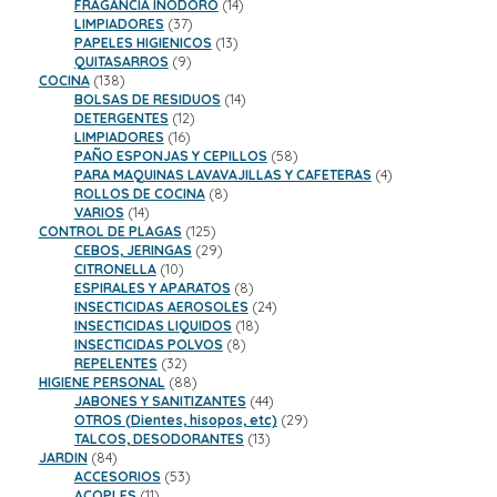
productos
14
FRAGANCIA INODORO
14
37
productos
LIMPIADORES
37
productos
13
PAPELES HIGIENICOS
13
9
productos
QUITASARROS
9
138
productos
COCINA
138
productos
14
BOLSAS DE RESIDUOS
14
12
productos
DETERGENTES
12
16
productos
LIMPIADORES
16
productos
58
PAÑO ESPONJAS Y CEPILLOS
58
productos
4
PARA MAQUINAS LAVAVAJILLAS Y CAFETERAS
4
8
productos
ROLLOS DE COCINA
8
14
productos
VARIOS
14
productos
125
CONTROL DE PLAGAS
125
productos
29
CEBOS, JERINGAS
29
10
productos
CITRONELLA
10
productos
8
ESPIRALES Y APARATOS
8
productos
24
INSECTICIDAS AEROSOLES
24
18
productos
INSECTICIDAS LIQUIDOS
18
8
productos
INSECTICIDAS POLVOS
8
32
productos
REPELENTES
32
productos
88
HIGIENE PERSONAL
88
productos
44
JABONES Y SANITIZANTES
44
productos
29
OTROS (Dientes, hisopos, etc)
29
13
productos
TALCOS, DESODORANTES
13
84
productos
JARDIN
84
productos
53
ACCESORIOS
53
11
productos
ACOPLES
11