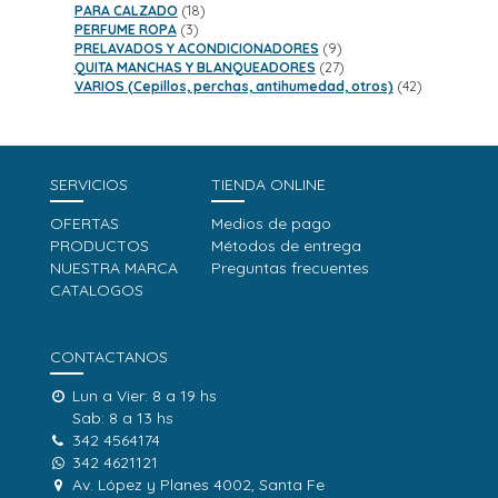
18
productos
PARA CALZADO
18
3
productos
PERFUME ROPA
3
productos
9
PRELAVADOS Y ACONDICIONADORES
9
productos
27
QUITA MANCHAS Y BLANQUEADORES
27
productos
42
VARIOS (Cepillos, perchas, antihumedad, otros)
42
productos
SERVICIOS
TIENDA ONLINE
OFERTAS
Medios de pago
PRODUCTOS
Métodos de entrega
NUESTRA MARCA
Preguntas frecuentes
CATALOGOS
CONTACTANOS
Lun a Vier: 8 a 19 hs
Sab: 8 a 13 hs
342 4564174
342 4621121
Av. López y Planes 4002, Santa Fe