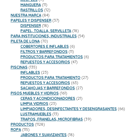
productos
11
MANGUERA
11
productos
12
RASTRILLOS
12
84
productos
NUESTRA MARCA
84
productos
37
PAPELES Y DISPENSER
37
18
productos
DISPENSER
18
productos
18
PAPEL, TOALLA, SERVILLETA
18
productos
54
PARA INSTITUCIONES, INDUSTRIALES
54
70
productos
PILETA DE LONA
70
productos
6
COBERTORES E INFLABLES
6
11
productos
FILTROS Y BARREFONDOS
11
productos
6
PRODUCTOS PARA TRATAMIENTOS
6
47
productos
REPUESTOS Y ACCESORIOS
47
135
productos
PISCINAS
135
productos
23
INFLABLES
23
productos
27
PRODUCTOS PARA TRATAMIENTO
27
63
productos
REPUESTOS Y ACCESORIOS
63
productos
27
SACAHOJAS Y BARREFONDOS
27
161
productos
PISOS MUEBLES Y VIDRIOS
161
productos
21
CERAS Y ACONDICIONADORES
21
23
productos
LIMPIA VIDRIOS
23
productos
66
LIMPIADORES, DESINFECTANTES Y DESENGRASANTES
66
13
product
LUSTRAMUEBLES
13
productos
39
TRAPOS, FRANELAS, MICROFIBRAS
39
1128
productos
PRODUCTOS
1128
115
productos
ROPA
115
productos
18
JABONES Y SUAVIZANTES
18