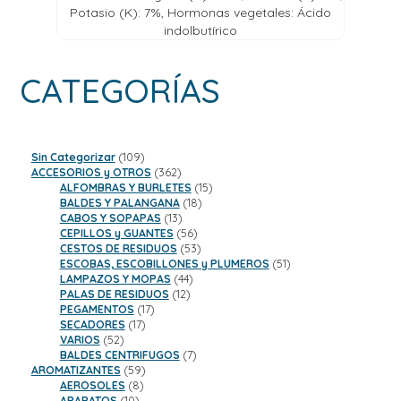
Potasio (K): 7%, Hormonas vegetales:
Ácido
indolbutírico
CATEGORÍAS
109
Sin Categorizar
109
productos
362
ACCESORIOS y OTROS
362
productos
15
ALFOMBRAS Y BURLETES
15
18
productos
BALDES Y PALANGANA
18
13
productos
CABOS Y SOPAPAS
13
productos
56
CEPILLOS y GUANTES
56
productos
53
CESTOS DE RESIDUOS
53
productos
51
ESCOBAS, ESCOBILLONES y PLUMEROS
51
44
productos
LAMPAZOS Y MOPAS
44
12
productos
PALAS DE RESIDUOS
12
17
productos
PEGAMENTOS
17
17
productos
SECADORES
17
52
productos
VARIOS
52
productos
7
BALDES CENTRIFUGOS
7
59
productos
AROMATIZANTES
59
8
productos
AEROSOLES
8
10
productos
APARATOS
10