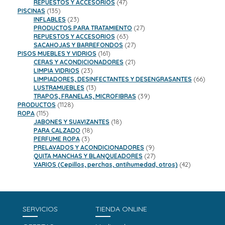
47
productos
REPUESTOS Y ACCESORIOS
47
135
productos
PISCINAS
135
productos
23
INFLABLES
23
productos
27
PRODUCTOS PARA TRATAMIENTO
27
63
productos
REPUESTOS Y ACCESORIOS
63
productos
27
SACAHOJAS Y BARREFONDOS
27
161
productos
PISOS MUEBLES Y VIDRIOS
161
productos
21
CERAS Y ACONDICIONADORES
21
23
productos
LIMPIA VIDRIOS
23
productos
66
LIMPIADORES, DESINFECTANTES Y DESENGRASANTES
66
13
product
LUSTRAMUEBLES
13
productos
39
TRAPOS, FRANELAS, MICROFIBRAS
39
1128
productos
PRODUCTOS
1128
115
productos
ROPA
115
productos
18
JABONES Y SUAVIZANTES
18
18
productos
PARA CALZADO
18
3
productos
PERFUME ROPA
3
productos
9
PRELAVADOS Y ACONDICIONADORES
9
productos
27
QUITA MANCHAS Y BLANQUEADORES
27
productos
42
VARIOS (Cepillos, perchas, antihumedad, otros)
42
productos
SERVICIOS
TIENDA ONLINE