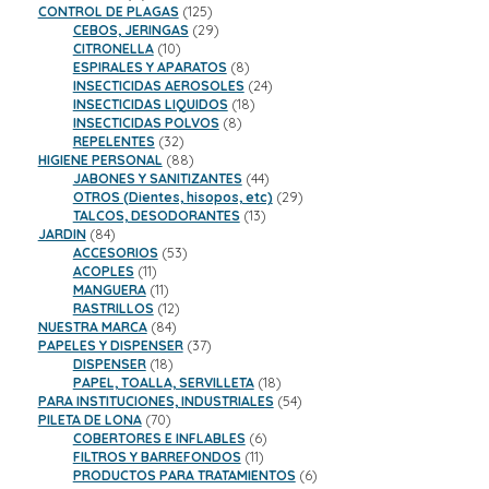
productos
125
CONTROL DE PLAGAS
125
productos
29
CEBOS, JERINGAS
29
10
productos
CITRONELLA
10
productos
8
ESPIRALES Y APARATOS
8
productos
24
INSECTICIDAS AEROSOLES
24
18
productos
INSECTICIDAS LIQUIDOS
18
8
productos
INSECTICIDAS POLVOS
8
32
productos
REPELENTES
32
productos
88
HIGIENE PERSONAL
88
productos
44
JABONES Y SANITIZANTES
44
productos
29
OTROS (Dientes, hisopos, etc)
29
13
productos
TALCOS, DESODORANTES
13
84
productos
JARDIN
84
productos
53
ACCESORIOS
53
11
productos
ACOPLES
11
productos
11
MANGUERA
11
productos
12
RASTRILLOS
12
84
productos
NUESTRA MARCA
84
productos
37
PAPELES Y DISPENSER
37
18
productos
DISPENSER
18
productos
18
PAPEL, TOALLA, SERVILLETA
18
productos
54
PARA INSTITUCIONES, INDUSTRIALES
54
70
productos
PILETA DE LONA
70
productos
6
COBERTORES E INFLABLES
6
11
productos
FILTROS Y BARREFONDOS
11
productos
6
PRODUCTOS PARA TRATAMIENTOS
6