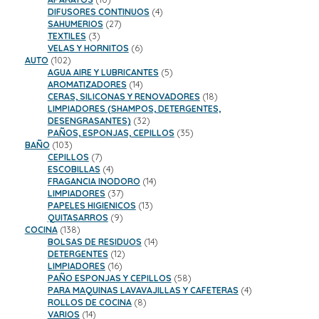
productos
4
DIFUSORES CONTINUOS
4
27
productos
SAHUMERIOS
27
3
productos
TEXTILES
3
productos
6
VELAS Y HORNITOS
6
102
productos
AUTO
102
productos
5
AGUA AIRE Y LUBRICANTES
5
14
productos
AROMATIZADORES
14
productos
18
CERAS, SILICONAS Y RENOVADORES
18
productos
LIMPIADORES (SHAMPOS, DETERGENTES,
32
DESENGRASANTES)
32
productos
35
PAÑOS, ESPONJAS, CEPILLOS
35
103
productos
BAÑO
103
productos
7
CEPILLOS
7
productos
4
ESCOBILLAS
4
productos
14
FRAGANCIA INODORO
14
37
productos
LIMPIADORES
37
productos
13
PAPELES HIGIENICOS
13
9
productos
QUITASARROS
9
138
productos
COCINA
138
productos
14
BOLSAS DE RESIDUOS
14
12
productos
DETERGENTES
12
16
productos
LIMPIADORES
16
productos
58
PAÑO ESPONJAS Y CEPILLOS
58
productos
4
PARA MAQUINAS LAVAVAJILLAS Y CAFETERAS
4
8
productos
ROLLOS DE COCINA
8
14
productos
VARIOS
14