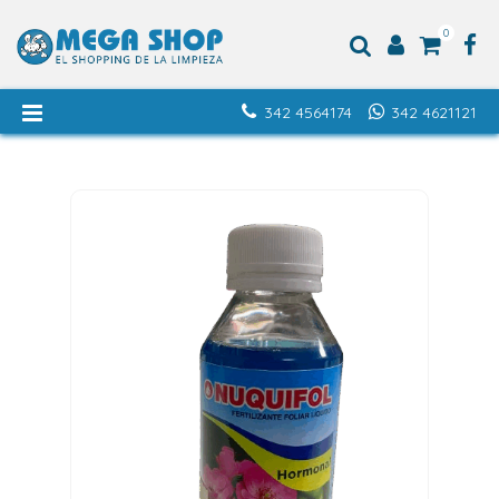
0
342 4564174
342 4621121