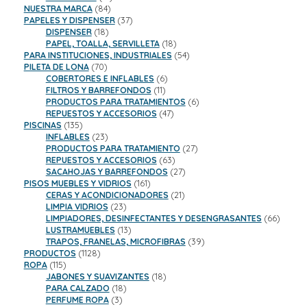
84
productos
NUESTRA MARCA
84
productos
37
PAPELES Y DISPENSER
37
18
productos
DISPENSER
18
productos
18
PAPEL, TOALLA, SERVILLETA
18
productos
54
PARA INSTITUCIONES, INDUSTRIALES
54
70
productos
PILETA DE LONA
70
productos
6
COBERTORES E INFLABLES
6
11
productos
FILTROS Y BARREFONDOS
11
productos
6
PRODUCTOS PARA TRATAMIENTOS
6
47
productos
REPUESTOS Y ACCESORIOS
47
135
productos
PISCINAS
135
productos
23
INFLABLES
23
productos
27
PRODUCTOS PARA TRATAMIENTO
27
63
productos
REPUESTOS Y ACCESORIOS
63
productos
27
SACAHOJAS Y BARREFONDOS
27
161
productos
PISOS MUEBLES Y VIDRIOS
161
productos
21
CERAS Y ACONDICIONADORES
21
23
productos
LIMPIA VIDRIOS
23
productos
66
LIMPIADORES, DESINFECTANTES Y DESENGRASANTES
66
13
product
LUSTRAMUEBLES
13
productos
39
TRAPOS, FRANELAS, MICROFIBRAS
39
1128
productos
PRODUCTOS
1128
115
productos
ROPA
115
productos
18
JABONES Y SUAVIZANTES
18
18
productos
PARA CALZADO
18
3
productos
PERFUME ROPA
3