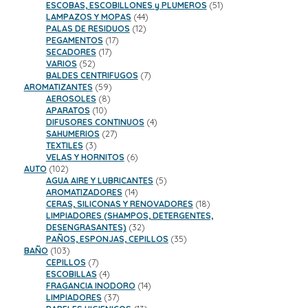
productos
51
ESCOBAS, ESCOBILLONES y PLUMEROS
51
44
productos
LAMPAZOS Y MOPAS
44
12
productos
PALAS DE RESIDUOS
12
17
productos
PEGAMENTOS
17
17
productos
SECADORES
17
52
productos
VARIOS
52
productos
7
BALDES CENTRIFUGOS
7
59
productos
AROMATIZANTES
59
8
productos
AEROSOLES
8
10
productos
APARATOS
10
productos
4
DIFUSORES CONTINUOS
4
27
productos
SAHUMERIOS
27
3
productos
TEXTILES
3
productos
6
VELAS Y HORNITOS
6
102
productos
AUTO
102
productos
5
AGUA AIRE Y LUBRICANTES
5
14
productos
AROMATIZADORES
14
productos
18
CERAS, SILICONAS Y RENOVADORES
18
productos
LIMPIADORES (SHAMPOS, DETERGENTES,
32
DESENGRASANTES)
32
productos
35
PAÑOS, ESPONJAS, CEPILLOS
35
103
productos
BAÑO
103
productos
7
CEPILLOS
7
productos
4
ESCOBILLAS
4
productos
14
FRAGANCIA INODORO
14
37
productos
LIMPIADORES
37