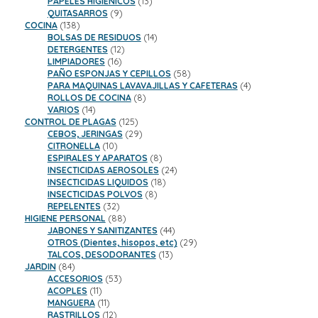
productos
13
PAPELES HIGIENICOS
13
9
productos
QUITASARROS
9
138
productos
COCINA
138
productos
14
BOLSAS DE RESIDUOS
14
12
productos
DETERGENTES
12
16
productos
LIMPIADORES
16
productos
58
PAÑO ESPONJAS Y CEPILLOS
58
productos
4
PARA MAQUINAS LAVAVAJILLAS Y CAFETERAS
4
8
productos
ROLLOS DE COCINA
8
14
productos
VARIOS
14
productos
125
CONTROL DE PLAGAS
125
productos
29
CEBOS, JERINGAS
29
10
productos
CITRONELLA
10
productos
8
ESPIRALES Y APARATOS
8
productos
24
INSECTICIDAS AEROSOLES
24
18
productos
INSECTICIDAS LIQUIDOS
18
8
productos
INSECTICIDAS POLVOS
8
32
productos
REPELENTES
32
productos
88
HIGIENE PERSONAL
88
productos
44
JABONES Y SANITIZANTES
44
productos
29
OTROS (Dientes, hisopos, etc)
29
13
productos
TALCOS, DESODORANTES
13
84
productos
JARDIN
84
productos
53
ACCESORIOS
53
11
productos
ACOPLES
11
productos
11
MANGUERA
11
productos
12
RASTRILLOS
12