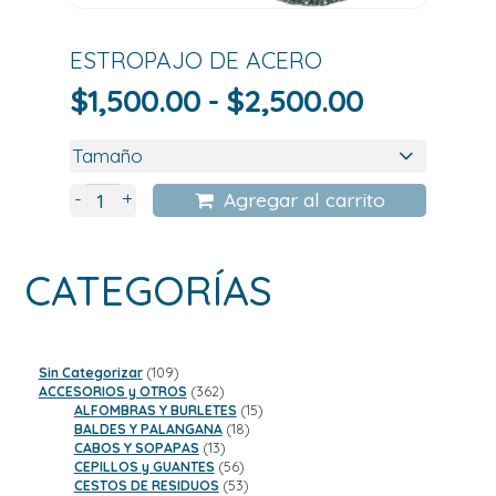
ESTROPAJO DE ACERO
Rango
$
1,500.00
-
$
2,500.00
de
precios:
desde
+
-
Agregar al carrito
$1,500.00
hasta
CATEGORÍAS
$2,500.0
109
Sin Categorizar
109
productos
362
ACCESORIOS y OTROS
362
productos
15
ALFOMBRAS Y BURLETES
15
18
productos
BALDES Y PALANGANA
18
13
productos
CABOS Y SOPAPAS
13
productos
56
CEPILLOS y GUANTES
56
productos
53
CESTOS DE RESIDUOS
53