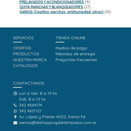
productos
9
PRELAVADOS Y ACONDICIONADORES
9
productos
27
QUITA MANCHAS Y BLANQUEADORES
27
productos
42
VARIOS (Cepillos, perchas, antihumedad, otros)
42
productos
SERVICIOS
TIENDA ONLINE
OFERTAS
Medios de pago
PRODUCTOS
Métodos de entrega
NUESTRA MARCA
Preguntas frecuentes
CATALOGOS
CONTACTANOS
Lun a Vier: 8 a 19 hs
Sab: 8 a 13 hs
342 4564174
342 4621121
Av. López y Planes 4002, Santa Fe
ventas@elshoppingdelalimpieza.com.ar