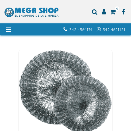
0
342 4564174
342 4621121