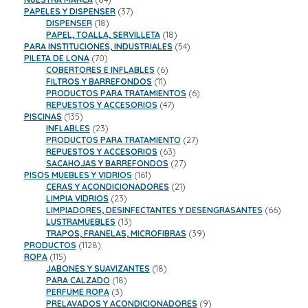
productos
37
PAPELES Y DISPENSER
37
18
productos
DISPENSER
18
productos
18
PAPEL, TOALLA, SERVILLETA
18
productos
54
PARA INSTITUCIONES, INDUSTRIALES
54
70
productos
PILETA DE LONA
70
productos
6
COBERTORES E INFLABLES
6
11
productos
FILTROS Y BARREFONDOS
11
productos
6
PRODUCTOS PARA TRATAMIENTOS
6
47
productos
REPUESTOS Y ACCESORIOS
47
135
productos
PISCINAS
135
productos
23
INFLABLES
23
productos
27
PRODUCTOS PARA TRATAMIENTO
27
63
productos
REPUESTOS Y ACCESORIOS
63
productos
27
SACAHOJAS Y BARREFONDOS
27
161
productos
PISOS MUEBLES Y VIDRIOS
161
productos
21
CERAS Y ACONDICIONADORES
21
23
productos
LIMPIA VIDRIOS
23
productos
66
LIMPIADORES, DESINFECTANTES Y DESENGRASANTES
66
13
product
LUSTRAMUEBLES
13
productos
39
TRAPOS, FRANELAS, MICROFIBRAS
39
1128
productos
PRODUCTOS
1128
115
productos
ROPA
115
productos
18
JABONES Y SUAVIZANTES
18
18
productos
PARA CALZADO
18
3
productos
PERFUME ROPA
3
productos
9
PRELAVADOS Y ACONDICIONADORES
9