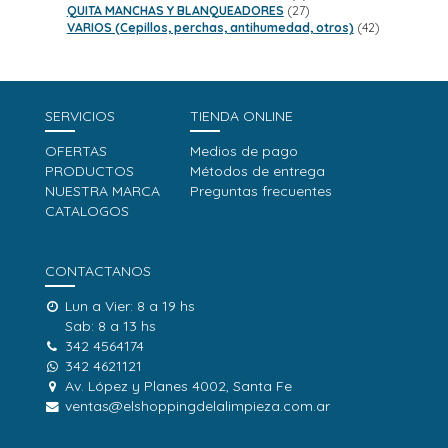
productos
27
QUITA MANCHAS Y BLANQUEADORES
27
productos
42
VARIOS (Cepillos, perchas, antihumedad, otros)
42
productos
SERVICIOS
TIENDA ONLINE
OFERTAS
Medios de pago
PRODUCTOS
Métodos de entrega
NUESTRA MARCA
Preguntas frecuentes
CATALOGOS
CONTACTANOS
Lun a Vier: 8 a 19 hs
Sab: 8 a 13 hs
342 4564174
342 4621121
Av. López y Planes 4002, Santa Fe
ventas@elshoppingdelalimpieza.com.ar