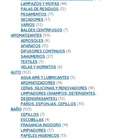
44
productos
LAMPAZOS Y MOPAS
44
12
productos
PALAS DE RESIDUOS
12
17
productos
PEGAMENTOS
17
17
productos
SECADORES
17
52
productos
VARIOS
52
productos
7
BALDES CENTRIFUGOS
7
59
productos
AROMATIZANTES
59
8
productos
AEROSOLES
8
10
productos
APARATOS
10
productos
4
DIFUSORES CONTINUOS
4
27
productos
SAHUMERIOS
27
3
productos
TEXTILES
3
productos
6
VELAS Y HORNITOS
6
102
productos
AUTO
102
productos
5
AGUA AIRE Y LUBRICANTES
5
14
productos
AROMATIZADORES
14
productos
18
CERAS, SILICONAS Y RENOVADORES
18
productos
LIMPIADORES (SHAMPOS, DETERGENTES,
32
DESENGRASANTES)
32
productos
35
PAÑOS, ESPONJAS, CEPILLOS
35
103
productos
BAÑO
103
productos
7
CEPILLOS
7
productos
4
ESCOBILLAS
4
productos
14
FRAGANCIA INODORO
14
37
productos
LIMPIADORES
37
productos
13
PAPELES HIGIENICOS
13