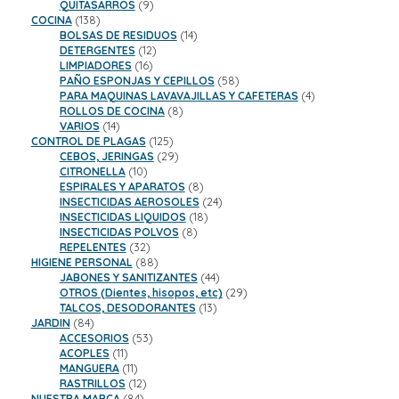
9
productos
QUITASARROS
9
138
productos
COCINA
138
productos
14
BOLSAS DE RESIDUOS
14
12
productos
DETERGENTES
12
16
productos
LIMPIADORES
16
productos
58
PAÑO ESPONJAS Y CEPILLOS
58
productos
4
PARA MAQUINAS LAVAVAJILLAS Y CAFETERAS
4
8
productos
ROLLOS DE COCINA
8
14
productos
VARIOS
14
productos
125
CONTROL DE PLAGAS
125
productos
29
CEBOS, JERINGAS
29
10
productos
CITRONELLA
10
productos
8
ESPIRALES Y APARATOS
8
productos
24
INSECTICIDAS AEROSOLES
24
18
productos
INSECTICIDAS LIQUIDOS
18
8
productos
INSECTICIDAS POLVOS
8
32
productos
REPELENTES
32
productos
88
HIGIENE PERSONAL
88
productos
44
JABONES Y SANITIZANTES
44
productos
29
OTROS (Dientes, hisopos, etc)
29
13
productos
TALCOS, DESODORANTES
13
84
productos
JARDIN
84
productos
53
ACCESORIOS
53
11
productos
ACOPLES
11
productos
11
MANGUERA
11
productos
12
RASTRILLOS
12
84
productos
NUESTRA MARCA
84