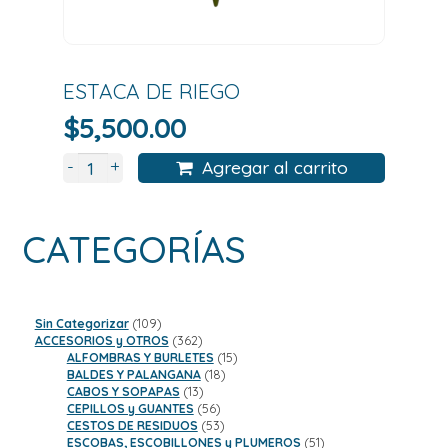
ESTACA DE RIEGO
$
5,500.00
+
-
Agregar al carrito
CATEGORÍAS
109
Sin Categorizar
109
productos
362
ACCESORIOS y OTROS
362
productos
15
ALFOMBRAS Y BURLETES
15
18
productos
BALDES Y PALANGANA
18
13
productos
CABOS Y SOPAPAS
13
productos
56
CEPILLOS y GUANTES
56
productos
53
CESTOS DE RESIDUOS
53
productos
51
ESCOBAS, ESCOBILLONES y PLUMEROS
51