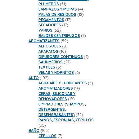
51
PLUMEROS
51
productos
44
LAMPAZOS Y MOPAS
44
12
productos
PALAS DE RESIDUOS
12
17
productos
PEGAMENTOS
17
17
productos
SECADORES
17
52
productos
VARIOS
52
productos
7
BALDES CENTRIFUGOS
7
59
productos
AROMATIZANTES
59
8
productos
AEROSOLES
8
10
productos
APARATOS
10
productos
4
DIFUSORES CONTINUOS
4
27
productos
SAHUMERIOS
27
3
productos
TEXTILES
3
productos
6
VELAS Y HORNITOS
6
102
productos
AUTO
102
productos
5
AGUA AIRE Y LUBRICANTES
5
14
productos
AROMATIZADORES
14
productos
CERAS, SILICONAS Y
18
RENOVADORES
18
productos
LIMPIADORES (SHAMPOS,
DETERGENTES,
32
DESENGRASANTES)
32
productos
PAÑOS, ESPONJAS, CEPILLOS
35
35
productos
103
BAÑO
103
productos
7
CEPILLOS
7