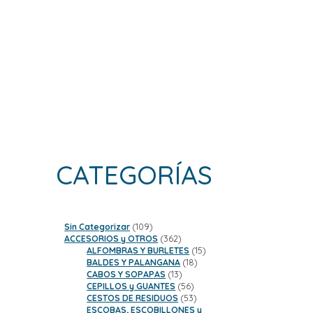
CATEGORÍAS
109
Sin Categorizar
109
productos
362
ACCESORIOS y OTROS
362
productos
15
ALFOMBRAS Y BURLETES
15
18
productos
BALDES Y PALANGANA
18
13
productos
CABOS Y SOPAPAS
13
productos
56
CEPILLOS y GUANTES
56
productos
53
CESTOS DE RESIDUOS
53
productos
ESCOBAS, ESCOBILLONES y