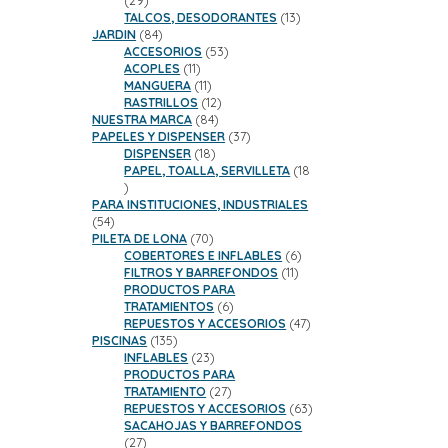
29
productos
13
TALCOS, DESODORANTES
13
84
productos
JARDIN
84
productos
53
ACCESORIOS
53
11
productos
ACOPLES
11
productos
11
MANGUERA
11
productos
12
RASTRILLOS
12
84
productos
NUESTRA MARCA
84
productos
37
PAPELES Y DISPENSER
37
18
productos
DISPENSER
18
productos
PAPEL, TOALLA, SERVILLETA
18
18
productos
PARA INSTITUCIONES, INDUSTRIALES
54
54
productos
70
PILETA DE LONA
70
productos
6
COBERTORES E INFLABLES
6
11
productos
FILTROS Y BARREFONDOS
11
productos
PRODUCTOS PARA
6
TRATAMIENTOS
6
productos
47
REPUESTOS Y ACCESORIOS
47
135
productos
PISCINAS
135
productos
23
INFLABLES
23
productos
PRODUCTOS PARA
27
TRATAMIENTO
27
productos
63
REPUESTOS Y ACCESORIOS
63
productos
SACAHOJAS Y BARREFONDOS
27
27