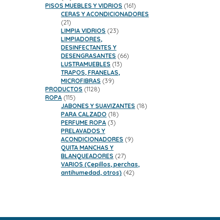
productos
161
PISOS MUEBLES Y VIDRIOS
161
productos
CERAS Y ACONDICIONADORES
21
21
productos
23
LIMPIA VIDRIOS
23
productos
LIMPIADORES,
DESINFECTANTES Y
66
DESENGRASANTES
66
13
productos
LUSTRAMUEBLES
13
productos
TRAPOS, FRANELAS,
39
MICROFIBRAS
39
1128
productos
PRODUCTOS
1128
115
productos
ROPA
115
productos
18
JABONES Y SUAVIZANTES
18
18
productos
PARA CALZADO
18
3
productos
PERFUME ROPA
3
productos
PRELAVADOS Y
9
ACONDICIONADORES
9
productos
QUITA MANCHAS Y
27
BLANQUEADORES
27
productos
VARIOS (Cepillos, perchas,
42
antihumedad, otros)
42
productos