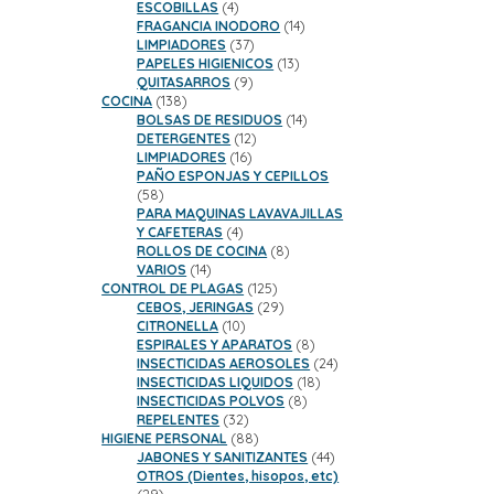
productos
4
ESCOBILLAS
4
productos
14
FRAGANCIA INODORO
14
37
productos
LIMPIADORES
37
productos
13
PAPELES HIGIENICOS
13
9
productos
QUITASARROS
9
138
productos
COCINA
138
productos
14
BOLSAS DE RESIDUOS
14
12
productos
DETERGENTES
12
16
productos
LIMPIADORES
16
productos
PAÑO ESPONJAS Y CEPILLOS
58
58
productos
PARA MAQUINAS LAVAVAJILLAS
4
Y CAFETERAS
4
productos
8
ROLLOS DE COCINA
8
14
productos
VARIOS
14
productos
125
CONTROL DE PLAGAS
125
productos
29
CEBOS, JERINGAS
29
10
productos
CITRONELLA
10
productos
8
ESPIRALES Y APARATOS
8
productos
24
INSECTICIDAS AEROSOLES
24
18
productos
INSECTICIDAS LIQUIDOS
18
8
productos
INSECTICIDAS POLVOS
8
32
productos
REPELENTES
32
productos
88
HIGIENE PERSONAL
88
productos
44
JABONES Y SANITIZANTES
44
productos
OTROS (Dientes, hisopos, etc)
29