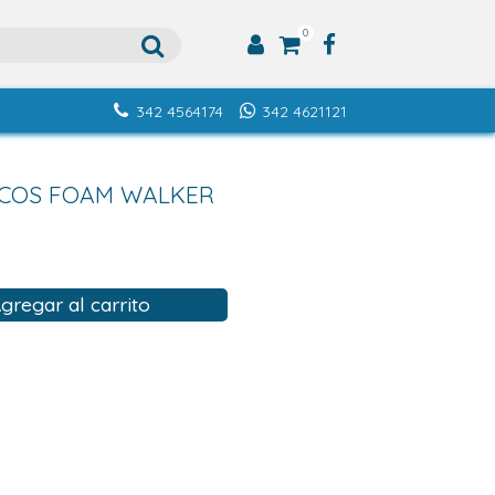
0
342 4564174
342 4621121
ICOS FOAM WALKER
gregar al carrito