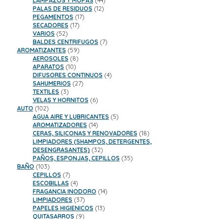
LAMPAZOS Y MOPAS
44
12
productos
PALAS DE RESIDUOS
12
17
productos
PEGAMENTOS
17
17
productos
SECADORES
17
52
productos
VARIOS
52
productos
7
BALDES CENTRIFUGOS
7
59
productos
AROMATIZANTES
59
8
productos
AEROSOLES
8
10
productos
APARATOS
10
productos
4
DIFUSORES CONTINUOS
4
27
productos
SAHUMERIOS
27
3
productos
TEXTILES
3
productos
6
VELAS Y HORNITOS
6
102
productos
AUTO
102
productos
5
AGUA AIRE Y LUBRICANTES
5
14
productos
AROMATIZADORES
14
productos
18
CERAS, SILICONAS Y RENOVADORES
18
productos
LIMPIADORES (SHAMPOS, DETERGENTES,
32
DESENGRASANTES)
32
productos
35
PAÑOS, ESPONJAS, CEPILLOS
35
103
productos
BAÑO
103
productos
7
CEPILLOS
7
productos
4
ESCOBILLAS
4
productos
14
FRAGANCIA INODORO
14
37
productos
LIMPIADORES
37
productos
13
PAPELES HIGIENICOS
13
9
productos
QUITASARROS
9