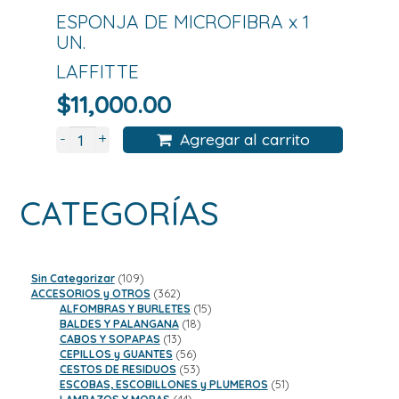
ESPONJA DE MICROFIBRA x 1
UN.
LAFFITTE
$
11,000.00
+
-
Agregar al carrito
CATEGORÍAS
109
Sin Categorizar
109
productos
362
ACCESORIOS y OTROS
362
productos
15
ALFOMBRAS Y BURLETES
15
18
productos
BALDES Y PALANGANA
18
13
productos
CABOS Y SOPAPAS
13
productos
56
CEPILLOS y GUANTES
56
productos
53
CESTOS DE RESIDUOS
53
productos
51
ESCOBAS, ESCOBILLONES y PLUMEROS
51
44
productos