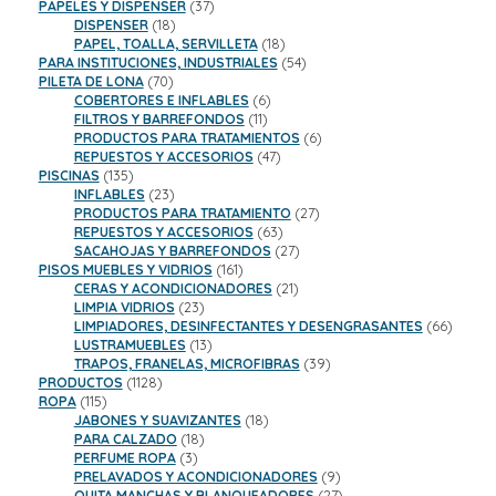
productos
37
PAPELES Y DISPENSER
37
18
productos
DISPENSER
18
productos
18
PAPEL, TOALLA, SERVILLETA
18
productos
54
PARA INSTITUCIONES, INDUSTRIALES
54
70
productos
PILETA DE LONA
70
productos
6
COBERTORES E INFLABLES
6
11
productos
FILTROS Y BARREFONDOS
11
productos
6
PRODUCTOS PARA TRATAMIENTOS
6
47
productos
REPUESTOS Y ACCESORIOS
47
135
productos
PISCINAS
135
productos
23
INFLABLES
23
productos
27
PRODUCTOS PARA TRATAMIENTO
27
63
productos
REPUESTOS Y ACCESORIOS
63
productos
27
SACAHOJAS Y BARREFONDOS
27
161
productos
PISOS MUEBLES Y VIDRIOS
161
productos
21
CERAS Y ACONDICIONADORES
21
23
productos
LIMPIA VIDRIOS
23
productos
66
LIMPIADORES, DESINFECTANTES Y DESENGRASANTES
66
13
product
LUSTRAMUEBLES
13
productos
39
TRAPOS, FRANELAS, MICROFIBRAS
39
1128
productos
PRODUCTOS
1128
115
productos
ROPA
115
productos
18
JABONES Y SUAVIZANTES
18
18
productos
PARA CALZADO
18
3
productos
PERFUME ROPA
3
productos
9
PRELAVADOS Y ACONDICIONADORES
9
productos
27
QUITA MANCHAS Y BLANQUEADORES
27