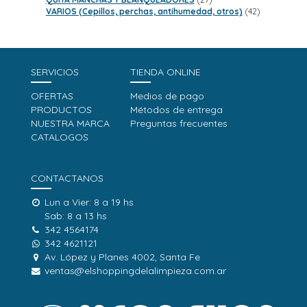
productos
42
VARIOS (Cepillos, perchas, antihumedad, otros)
42
productos
SERVICIOS
TIENDA ONLINE
OFERTAS
Medios de pago
PRODUCTOS
Métodos de entrega
NUESTRA MARCA
Preguntas frecuentes
CATALOGOS
CONTACTANOS
Lun a Vier: 8 a 19 hs
Sab: 8 a 13 hs
342 4564174
342 4621121
Av. López y Planes 4002, Santa Fe
ventas@elshoppingdelalimpieza.com.ar