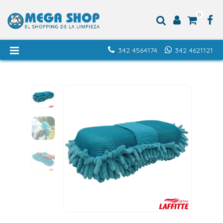
0
342 4564174
342 4621121