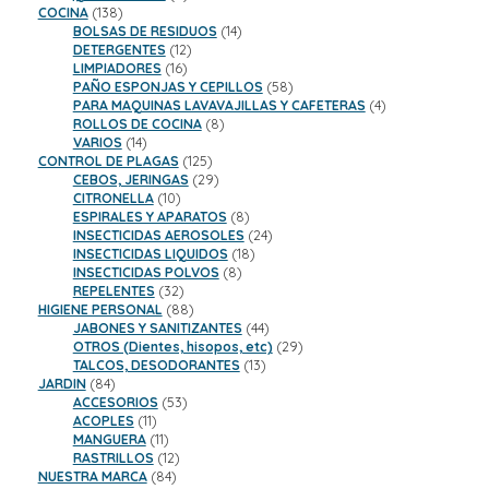
138
productos
COCINA
138
productos
14
BOLSAS DE RESIDUOS
14
12
productos
DETERGENTES
12
16
productos
LIMPIADORES
16
productos
58
PAÑO ESPONJAS Y CEPILLOS
58
productos
4
PARA MAQUINAS LAVAVAJILLAS Y CAFETERAS
4
8
productos
ROLLOS DE COCINA
8
14
productos
VARIOS
14
productos
125
CONTROL DE PLAGAS
125
productos
29
CEBOS, JERINGAS
29
10
productos
CITRONELLA
10
productos
8
ESPIRALES Y APARATOS
8
productos
24
INSECTICIDAS AEROSOLES
24
18
productos
INSECTICIDAS LIQUIDOS
18
8
productos
INSECTICIDAS POLVOS
8
32
productos
REPELENTES
32
productos
88
HIGIENE PERSONAL
88
productos
44
JABONES Y SANITIZANTES
44
productos
29
OTROS (Dientes, hisopos, etc)
29
13
productos
TALCOS, DESODORANTES
13
84
productos
JARDIN
84
productos
53
ACCESORIOS
53
11
productos
ACOPLES
11
productos
11
MANGUERA
11
productos
12
RASTRILLOS
12
84
productos
NUESTRA MARCA
84