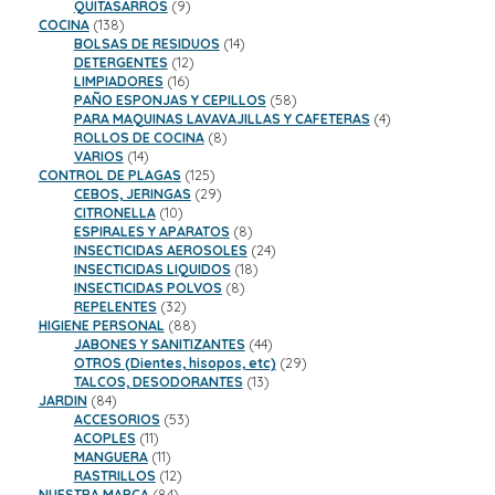
9
productos
QUITASARROS
9
138
productos
COCINA
138
productos
14
BOLSAS DE RESIDUOS
14
12
productos
DETERGENTES
12
16
productos
LIMPIADORES
16
productos
58
PAÑO ESPONJAS Y CEPILLOS
58
productos
4
PARA MAQUINAS LAVAVAJILLAS Y CAFETERAS
4
8
productos
ROLLOS DE COCINA
8
14
productos
VARIOS
14
productos
125
CONTROL DE PLAGAS
125
productos
29
CEBOS, JERINGAS
29
10
productos
CITRONELLA
10
productos
8
ESPIRALES Y APARATOS
8
productos
24
INSECTICIDAS AEROSOLES
24
18
productos
INSECTICIDAS LIQUIDOS
18
8
productos
INSECTICIDAS POLVOS
8
32
productos
REPELENTES
32
productos
88
HIGIENE PERSONAL
88
productos
44
JABONES Y SANITIZANTES
44
productos
29
OTROS (Dientes, hisopos, etc)
29
13
productos
TALCOS, DESODORANTES
13
84
productos
JARDIN
84
productos
53
ACCESORIOS
53
11
productos
ACOPLES
11
productos
11
MANGUERA
11
productos
12
RASTRILLOS
12
84
productos
NUESTRA MARCA
84