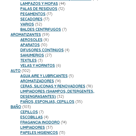
44
productos
LAMPAZOS Y MOPAS
44
12
productos
PALAS DE RESIDUOS
12
17
productos
PEGAMENTOS
17
17
productos
SECADORES
17
52
productos
VARIOS
52
productos
7
BALDES CENTRIFUGOS
7
59
productos
AROMATIZANTES
59
8
productos
AEROSOLES
8
10
productos
APARATOS
10
productos
4
DIFUSORES CONTINUOS
4
27
productos
SAHUMERIOS
27
3
productos
TEXTILES
3
productos
6
VELAS Y HORNITOS
6
102
productos
AUTO
102
productos
5
AGUA AIRE Y LUBRICANTES
5
14
productos
AROMATIZADORES
14
productos
18
CERAS, SILICONAS Y RENOVADORES
18
productos
LIMPIADORES (SHAMPOS, DETERGENTES,
32
DESENGRASANTES)
32
productos
35
PAÑOS, ESPONJAS, CEPILLOS
35
103
productos
BAÑO
103
productos
7
CEPILLOS
7
productos
4
ESCOBILLAS
4
productos
14
FRAGANCIA INODORO
14
37
productos
LIMPIADORES
37
productos
13
PAPELES HIGIENICOS
13