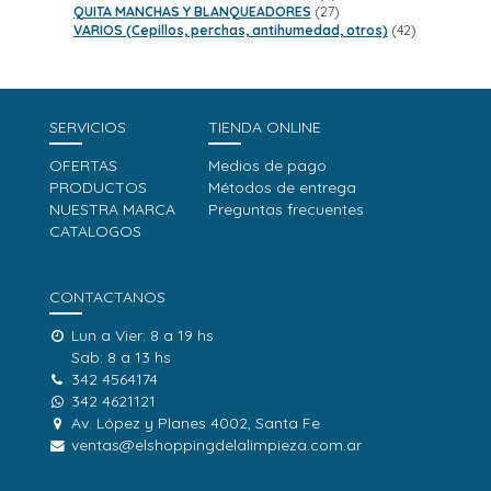
productos
27
QUITA MANCHAS Y BLANQUEADORES
27
productos
42
VARIOS (Cepillos, perchas, antihumedad, otros)
42
productos
SERVICIOS
TIENDA ONLINE
OFERTAS
Medios de pago
PRODUCTOS
Métodos de entrega
NUESTRA MARCA
Preguntas frecuentes
CATALOGOS
CONTACTANOS
Lun a Vier: 8 a 19 hs
Sab: 8 a 13 hs
342 4564174
342 4621121
Av. López y Planes 4002, Santa Fe
ventas@elshoppingdelalimpieza.com.ar