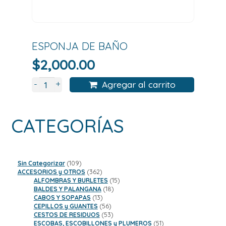
ESPONJA DE BAÑO
$
2,000.00
+
-
Agregar al carrito
CATEGORÍAS
109
Sin Categorizar
109
productos
362
ACCESORIOS y OTROS
362
productos
15
ALFOMBRAS Y BURLETES
15
18
productos
BALDES Y PALANGANA
18
13
productos
CABOS Y SOPAPAS
13
productos
56
CEPILLOS y GUANTES
56
productos
53
CESTOS DE RESIDUOS
53
productos
51
ESCOBAS, ESCOBILLONES y PLUMEROS
51