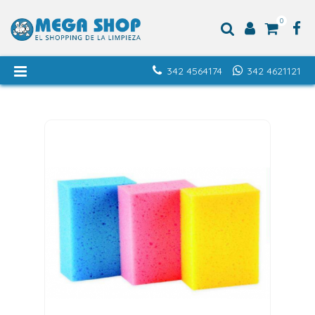
0
342 4564174
342 4621121