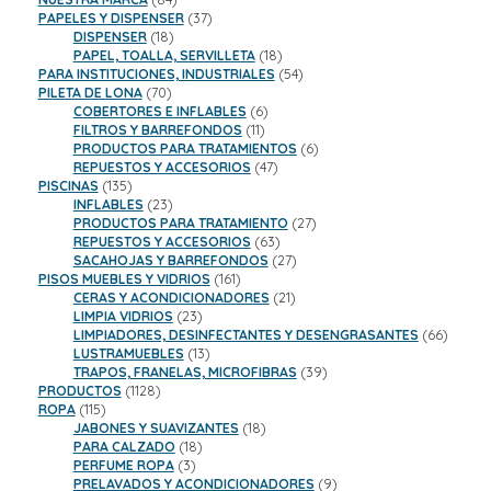
productos
37
PAPELES Y DISPENSER
37
18
productos
DISPENSER
18
productos
18
PAPEL, TOALLA, SERVILLETA
18
productos
54
PARA INSTITUCIONES, INDUSTRIALES
54
70
productos
PILETA DE LONA
70
productos
6
COBERTORES E INFLABLES
6
11
productos
FILTROS Y BARREFONDOS
11
productos
6
PRODUCTOS PARA TRATAMIENTOS
6
47
productos
REPUESTOS Y ACCESORIOS
47
135
productos
PISCINAS
135
productos
23
INFLABLES
23
productos
27
PRODUCTOS PARA TRATAMIENTO
27
63
productos
REPUESTOS Y ACCESORIOS
63
productos
27
SACAHOJAS Y BARREFONDOS
27
161
productos
PISOS MUEBLES Y VIDRIOS
161
productos
21
CERAS Y ACONDICIONADORES
21
23
productos
LIMPIA VIDRIOS
23
productos
66
LIMPIADORES, DESINFECTANTES Y DESENGRASANTES
66
13
product
LUSTRAMUEBLES
13
productos
39
TRAPOS, FRANELAS, MICROFIBRAS
39
1128
productos
PRODUCTOS
1128
115
productos
ROPA
115
productos
18
JABONES Y SUAVIZANTES
18
18
productos
PARA CALZADO
18
3
productos
PERFUME ROPA
3
productos
9
PRELAVADOS Y ACONDICIONADORES
9