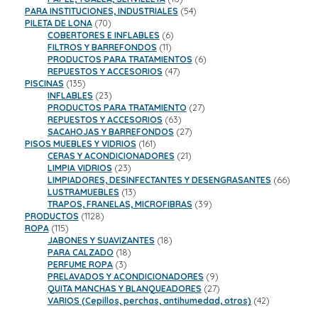
productos
54
PARA INSTITUCIONES, INDUSTRIALES
54
70
productos
PILETA DE LONA
70
productos
6
COBERTORES E INFLABLES
6
11
productos
FILTROS Y BARREFONDOS
11
productos
6
PRODUCTOS PARA TRATAMIENTOS
6
47
productos
REPUESTOS Y ACCESORIOS
47
135
productos
PISCINAS
135
productos
23
INFLABLES
23
productos
27
PRODUCTOS PARA TRATAMIENTO
27
63
productos
REPUESTOS Y ACCESORIOS
63
productos
27
SACAHOJAS Y BARREFONDOS
27
161
productos
PISOS MUEBLES Y VIDRIOS
161
productos
21
CERAS Y ACONDICIONADORES
21
23
productos
LIMPIA VIDRIOS
23
productos
66
LIMPIADORES, DESINFECTANTES Y DESENGRASANTES
66
13
product
LUSTRAMUEBLES
13
productos
39
TRAPOS, FRANELAS, MICROFIBRAS
39
1128
productos
PRODUCTOS
1128
115
productos
ROPA
115
productos
18
JABONES Y SUAVIZANTES
18
18
productos
PARA CALZADO
18
3
productos
PERFUME ROPA
3
productos
9
PRELAVADOS Y ACONDICIONADORES
9
productos
27
QUITA MANCHAS Y BLANQUEADORES
27
productos
42
VARIOS (Cepillos, perchas, antihumedad, otros)
42
productos