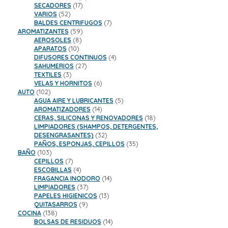
17
productos
SECADORES
17
52
productos
VARIOS
52
productos
7
BALDES CENTRIFUGOS
7
59
productos
AROMATIZANTES
59
8
productos
AEROSOLES
8
10
productos
APARATOS
10
productos
4
DIFUSORES CONTINUOS
4
27
productos
SAHUMERIOS
27
3
productos
TEXTILES
3
productos
6
VELAS Y HORNITOS
6
102
productos
AUTO
102
productos
5
AGUA AIRE Y LUBRICANTES
5
14
productos
AROMATIZADORES
14
productos
18
CERAS, SILICONAS Y RENOVADORES
18
productos
LIMPIADORES (SHAMPOS, DETERGENTES,
32
DESENGRASANTES)
32
productos
35
PAÑOS, ESPONJAS, CEPILLOS
35
103
productos
BAÑO
103
productos
7
CEPILLOS
7
productos
4
ESCOBILLAS
4
productos
14
FRAGANCIA INODORO
14
37
productos
LIMPIADORES
37
productos
13
PAPELES HIGIENICOS
13
9
productos
QUITASARROS
9
138
productos
COCINA
138
productos
14
BOLSAS DE RESIDUOS
14