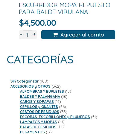
ESCURRIDOR MOPA REPUESTO
PARA BALDE VIRULANA
$
4,500.00
+
-
Agregar al carrito
CATEGORÍAS
109
Sin Categorizar
109
productos
362
ACCESORIOS y OTROS
362
productos
15
ALFOMBRAS Y BURLETES
15
18
productos
BALDES Y PALANGANA
18
13
productos
CABOS Y SOPAPAS
13
productos
56
CEPILLOS y GUANTES
56
productos
53
CESTOS DE RESIDUOS
53
productos
51
ESCOBAS, ESCOBILLONES y PLUMEROS
51
44
productos
LAMPAZOS Y MOPAS
44
12
productos
PALAS DE RESIDUOS
12
17
productos
PEGAMENTOS
17