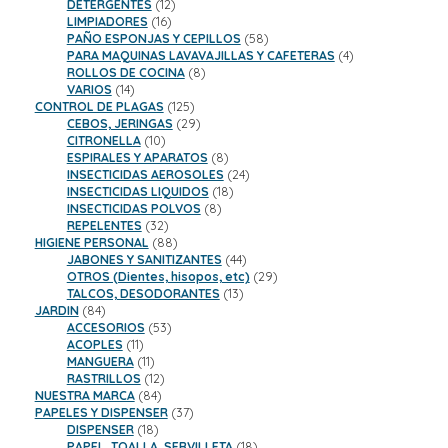
12
productos
DETERGENTES
12
16
productos
LIMPIADORES
16
productos
58
PAÑO ESPONJAS Y CEPILLOS
58
productos
4
PARA MAQUINAS LAVAVAJILLAS Y CAFETERAS
4
8
productos
ROLLOS DE COCINA
8
14
productos
VARIOS
14
productos
125
CONTROL DE PLAGAS
125
productos
29
CEBOS, JERINGAS
29
10
productos
CITRONELLA
10
productos
8
ESPIRALES Y APARATOS
8
productos
24
INSECTICIDAS AEROSOLES
24
18
productos
INSECTICIDAS LIQUIDOS
18
8
productos
INSECTICIDAS POLVOS
8
32
productos
REPELENTES
32
productos
88
HIGIENE PERSONAL
88
productos
44
JABONES Y SANITIZANTES
44
productos
29
OTROS (Dientes, hisopos, etc)
29
13
productos
TALCOS, DESODORANTES
13
84
productos
JARDIN
84
productos
53
ACCESORIOS
53
11
productos
ACOPLES
11
productos
11
MANGUERA
11
productos
12
RASTRILLOS
12
84
productos
NUESTRA MARCA
84
productos
37
PAPELES Y DISPENSER
37
18
productos
DISPENSER
18
productos
18
PAPEL, TOALLA, SERVILLETA
18