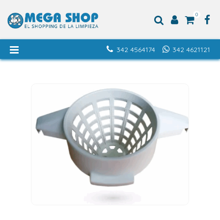
0
342 4564174
342 4621121