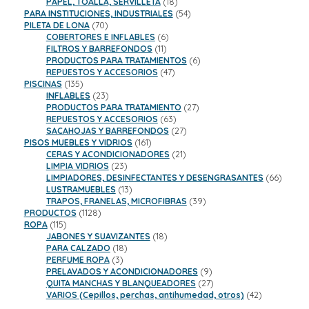
productos
18
PAPEL, TOALLA, SERVILLETA
18
productos
54
PARA INSTITUCIONES, INDUSTRIALES
54
70
productos
PILETA DE LONA
70
productos
6
COBERTORES E INFLABLES
6
11
productos
FILTROS Y BARREFONDOS
11
productos
6
PRODUCTOS PARA TRATAMIENTOS
6
47
productos
REPUESTOS Y ACCESORIOS
47
135
productos
PISCINAS
135
productos
23
INFLABLES
23
productos
27
PRODUCTOS PARA TRATAMIENTO
27
63
productos
REPUESTOS Y ACCESORIOS
63
productos
27
SACAHOJAS Y BARREFONDOS
27
161
productos
PISOS MUEBLES Y VIDRIOS
161
productos
21
CERAS Y ACONDICIONADORES
21
23
productos
LIMPIA VIDRIOS
23
productos
66
LIMPIADORES, DESINFECTANTES Y DESENGRASANTES
66
13
product
LUSTRAMUEBLES
13
productos
39
TRAPOS, FRANELAS, MICROFIBRAS
39
1128
productos
PRODUCTOS
1128
115
productos
ROPA
115
productos
18
JABONES Y SUAVIZANTES
18
18
productos
PARA CALZADO
18
3
productos
PERFUME ROPA
3
productos
9
PRELAVADOS Y ACONDICIONADORES
9
productos
27
QUITA MANCHAS Y BLANQUEADORES
27
productos
42
VARIOS (Cepillos, perchas, antihumedad, otros)
42
productos