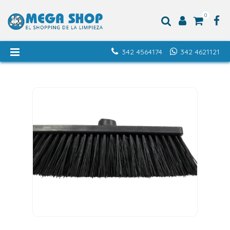
0
342 4564174
342 4621121