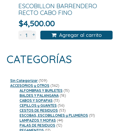
ESCOBILLON BARRENDERO
RECTO CABO FINO
$
4,500.00
+
-
Agregar al carrito
CATEGORÍAS
109
Sin Categorizar
109
productos
362
ACCESORIOS y OTROS
362
productos
15
ALFOMBRAS Y BURLETES
15
18
productos
BALDES Y PALANGANA
18
13
productos
CABOS Y SOPAPAS
13
productos
56
CEPILLOS y GUANTES
56
productos
53
CESTOS DE RESIDUOS
53
productos
51
ESCOBAS, ESCOBILLONES y PLUMEROS
51
44
productos
LAMPAZOS Y MOPAS
44
12
productos
PALAS DE RESIDUOS
12
17
productos
PEGAMENTOS
17