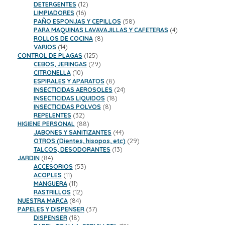
12
productos
DETERGENTES
12
16
productos
LIMPIADORES
16
productos
58
PAÑO ESPONJAS Y CEPILLOS
58
productos
4
PARA MAQUINAS LAVAVAJILLAS Y CAFETERAS
4
8
productos
ROLLOS DE COCINA
8
14
productos
VARIOS
14
productos
125
CONTROL DE PLAGAS
125
productos
29
CEBOS, JERINGAS
29
10
productos
CITRONELLA
10
productos
8
ESPIRALES Y APARATOS
8
productos
24
INSECTICIDAS AEROSOLES
24
18
productos
INSECTICIDAS LIQUIDOS
18
8
productos
INSECTICIDAS POLVOS
8
32
productos
REPELENTES
32
productos
88
HIGIENE PERSONAL
88
productos
44
JABONES Y SANITIZANTES
44
productos
29
OTROS (Dientes, hisopos, etc)
29
13
productos
TALCOS, DESODORANTES
13
84
productos
JARDIN
84
productos
53
ACCESORIOS
53
11
productos
ACOPLES
11
productos
11
MANGUERA
11
productos
12
RASTRILLOS
12
84
productos
NUESTRA MARCA
84
productos
37
PAPELES Y DISPENSER
37
18
productos
DISPENSER
18