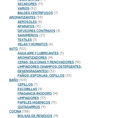
17
productos
SECADORES
17
52
productos
VARIOS
52
productos
7
BALDES CENTRIFUGOS
7
59
productos
AROMATIZANTES
59
8
productos
AEROSOLES
8
10
productos
APARATOS
10
productos
4
DIFUSORES CONTINUOS
4
27
productos
SAHUMERIOS
27
3
productos
TEXTILES
3
productos
6
VELAS Y HORNITOS
6
102
productos
AUTO
102
productos
5
AGUA AIRE Y LUBRICANTES
5
14
productos
AROMATIZADORES
14
productos
18
CERAS, SILICONAS Y RENOVADORES
18
productos
LIMPIADORES (SHAMPOS, DETERGENTES,
32
DESENGRASANTES)
32
productos
35
PAÑOS, ESPONJAS, CEPILLOS
35
103
productos
BAÑO
103
productos
7
CEPILLOS
7
productos
4
ESCOBILLAS
4
productos
14
FRAGANCIA INODORO
14
37
productos
LIMPIADORES
37
productos
13
PAPELES HIGIENICOS
13
9
productos
QUITASARROS
9
138
productos
COCINA
138
productos
14
BOLSAS DE RESIDUOS
14